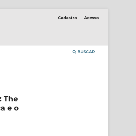
Cadastro
Acesso
BUSCAR
: The
a e o