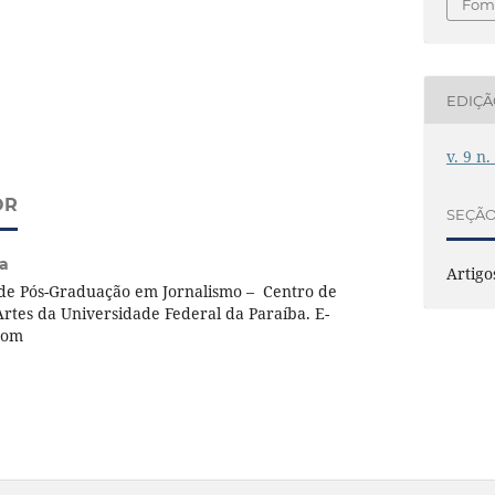
Foma
EDIÇ
v. 9 n
OR
SEÇÃ
a
Artigo
e Pós-Graduação em Jornalismo – Centro de
rtes da Universidade Federal da Paraíba. E-
com