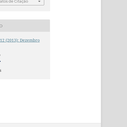
tos de Citação
ÃO
. 12 (2013): Dezembro
O
s