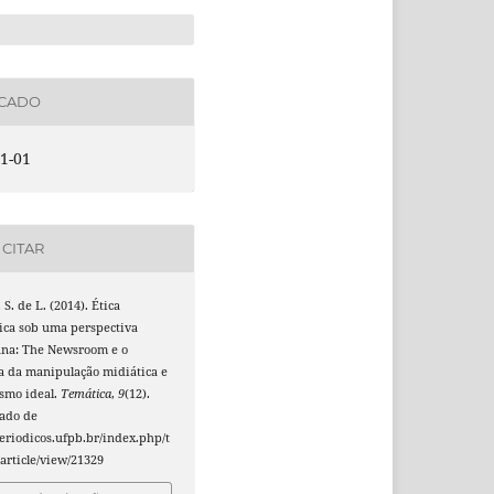
ICADO
1-01
CITAR
 S. de L. (2014). Ética
tica sob uma perspectiva
ana: The Newsroom e o
a da manipulação midiática e
ismo ideal.
Temática
,
9
(12).
ado de
periodicos.ufpb.br/index.php/t
article/view/21329