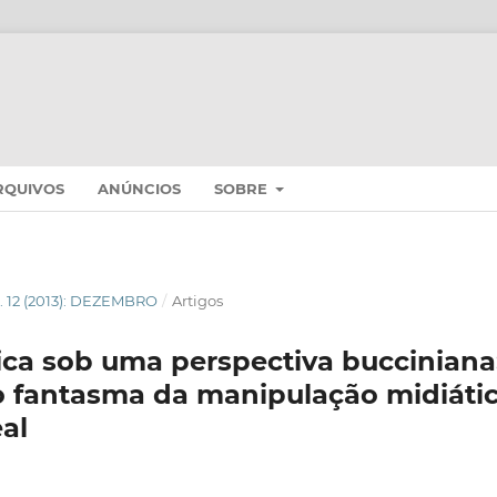
RQUIVOS
ANÚNCIOS
SOBRE
N. 12 (2013): DEZEMBRO
/
Artigos
stica sob uma perspectiva bucciniana
 fantasma da manipulação midiátic
al