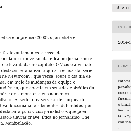
a
PDF
PUBL
ética e imprensa (2000), o jornalista e
2014-1
i faz levantamentos acerca de
rmeiam o universo da ética no jornalismo e
r ele levantadas no capítulo O Vício e a Virtude
COMO 
estacar e analisar alguns trechos da série
The Newsroom”, que versa sobre o dia-dia de
Barbosa,
nse, em meio às mudanças de equipe e
jornalís
audiência, que aborda em seus dez episódios da
buccini
série de lembretes e ensinamentos
fantasm
nalismo. A série nos servirá de corpus de
o jornal
tiva bucciniana e elementos defendidos por
Recuper
tacar alguns vícios jornalísticos que põem
https://
issão.Palavras-chave: Ética no jornalismo. The
ematica/
a. Manipulação.