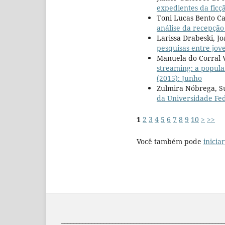
expedientes da ficç
Toni Lucas Bento Ca
análise da recepção
Larissa Drabeski, Jo
pesquisas entre jov
Manuela do Corral V
streaming: a popula
(2015): Junho
Zulmira Nóbrega, S
da Universidade Fe
1
2
3
4
5
6
7
8
9
10
>
>>
Você também pode
inicia
______________________________________________________