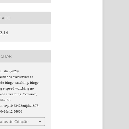
ICADO
2-14
CITAR
 L. da. (2020).
idades excessivas: as
 de binge-watching, binge-
ng e speed-watching no
 de streaming.
Temática
,
141–156.
doi.org/10.22478/ufpb.1807-
20v16n12.56666
tos de Citação