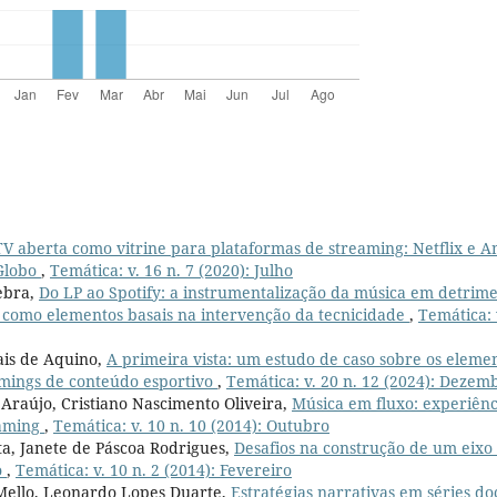
TV aberta como vitrine para plataformas de streaming: Netflix e 
Globo
,
Temática: v. 16 n. 7 (2020): Julho
ebra,
Do LP ao Spotify: a instrumentalização da música em detrimen
 como elementos basais na intervenção da tecnicidade
,
Temática: v
ais de Aquino,
A primeira vista: um estudo de caso sobre os eleme
eamings de conteúdo esportivo
,
Temática: v. 20 n. 12 (2024): Dezem
raújo, Cristiano Nascimento Oliveira,
Música em fluxo: experiên
eaming
,
Temática: v. 10 n. 10 (2014): Outubro
ta, Janete de Páscoa Rodrigues,
Desafios na construção de um eixo
o
,
Temática: v. 10 n. 2 (2014): Fevereiro
Mello, Leonardo Lopes Duarte,
Estratégias narrativas em séries d