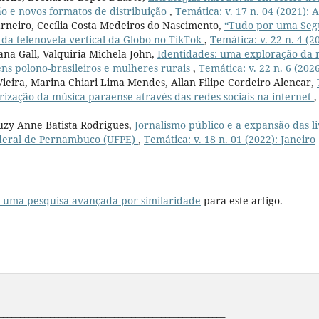
ão e novos formatos de distribuição
,
Temática: v. 17 n. 04 (2021): A
rneiro, Cecília Costa Medeiros do Nascimento,
“Tudo por uma Seg
 da telenovela vertical da Globo no TikTok
,
Temática: v. 22 n. 4 (2
ana Gall, Valquiria Michela John,
Identidades: uma exploração da
ens polono-brasileiros e mulheres rurais
,
Temática: v. 22 n. 6 (202
ieira, Marina Chiari Lima Mendes, Allan Filipe Cordeiro Alencar,
rização da música paraense através das redes sociais na internet
uzy Anne Batista Rodrigues,
Jornalismo público e a expansão das li
deral de Pernambuco (UFPE)
,
Temática: v. 18 n. 01 (2022): Janeiro
r uma pesquisa avançada por similaridade
para este artigo.
_____________________________________________________