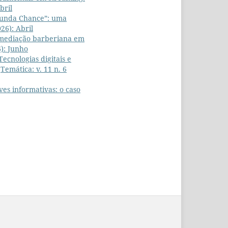
bril
unda Chance”: uma
026): Abril
 mediação barberiana em
6): Junho
Tecnologias digitais e
,
Temática: v. 11 n. 6
ves informativas: o caso