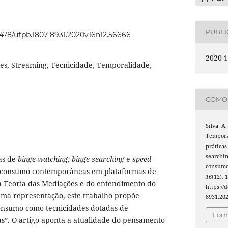
PUBL
22478/ufpb.1807-8931.2020v16n12.56666
2020-1
es, Streaming, Tecnicidade, Temporalidade,
COMO 
Silva, A.
Temporal
práticas
searchi
cas de
binge-watching; binge-searching
e
speed-
consumo
 consumo contemporâneas em plataformas de
16
(12), 
a Teoria das Mediações e do entendimento do
https://
uma representação, este trabalho propõe
8931.20
consumo como tecnicidades dotadas de
Foma
as”. O artigo aponta a atualidade do pensamento