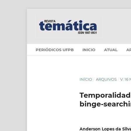
PERIÓDICOS UFPB
INICIO
ATUAL
A
INÍCIO
/
ARQUIVOS
/
V. 16
Temporalidade
binge-search
Anderson Lopes da Silv