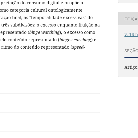
epretação do consumo digital e propõe a
como categoria cultural ontologicamente
ração final, as “temporalidade excessivas” do
EDIÇ
três subdivisões: o excesso enquanto fruição na
epresentado (
binge-watching
), o excesso como
v. 16 
pelo conteúdo representado (
binge-searching
) e
o ritmo do conteúdo representado (
speed-
SEÇÃ
Artigo