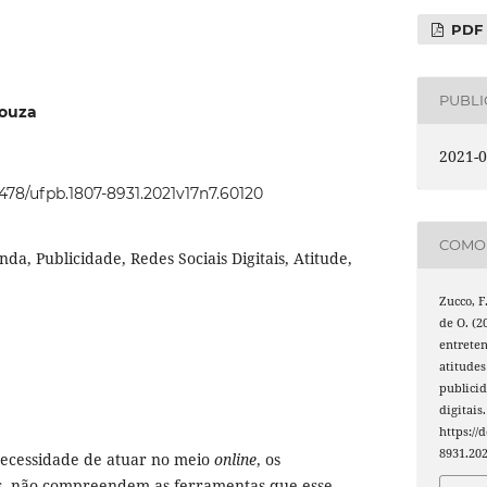
PDF
PUBL
Souza
2021-0
2478/ufpb.1807-8931.2021v17n7.60120
COMO 
da, Publicidade, Redes Sociais Digitais, Atitude,
Zucco, F.
de O. (2
entreten
atitudes
publicid
digitais
https://
8931.20
ecessidade de atuar no meio
online
, os
zes, não compreendem as ferramentas que esse