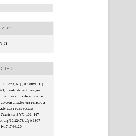
ICADO
7-20
CITAR
 D., Bona, R. J., & Souza, T. J.
021). Fonte de informação,
imento e invasibilidade: as
 do consumidor em relação à
ade nas redes sociais
.
Temática
,
17
(7), 131–147.
doi.org/10.22478/ufpb.1807-
21v17n7.60120