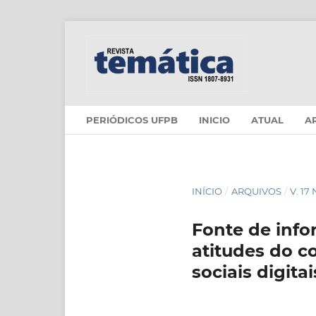
PERIÓDICOS UFPB
INICIO
ATUAL
A
INÍCIO
/
ARQUIVOS
/
V. 17
Fonte de info
atitudes do c
sociais digitai