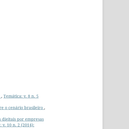
0
,
Temática: v. 8 n. 5
bre o cenário brasileiro
,
s digitais por empresas
 v. 10 n. 2 (2014):