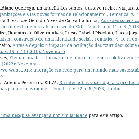
djane Queiroga, Emanuella dos Santos, Gustavo Freire, Narjara Xa
rganizações e suas novas formas de relacionamento
,
Temática: v. 7
 da Silva, José Genildo Alves de Carvalho Júnior,
As redes sociais 
is no contexto democrático do século XXI
,
Temática: v. 11 n. 5 (2015
ra, Jhonatas de Oliveira Alves, Lucas Gabriel Pissoloto, Lucas Jorg
ciais na construção de uma identidade social
,
Temática: v. 16 n. 08
heiro,
Antes e depois: o impacto da ocultação das “curtidas” sobr
a: v. 15 n. 11 (2019): Novembro
lves,
Efeito manada: a formação de uma consciência coletiva em re
11 (2022): Novembro
We Want 2015: interação em rede para um mundo mais sustenta
ro
a, Adelino Pereira da SILVA,
Da internet às vozes digitais: produç
nas plataformas online
,
Temática: v. 22 n. 6 (2026): Junho
r uma pesquisa avançada por similaridade
para este artigo.