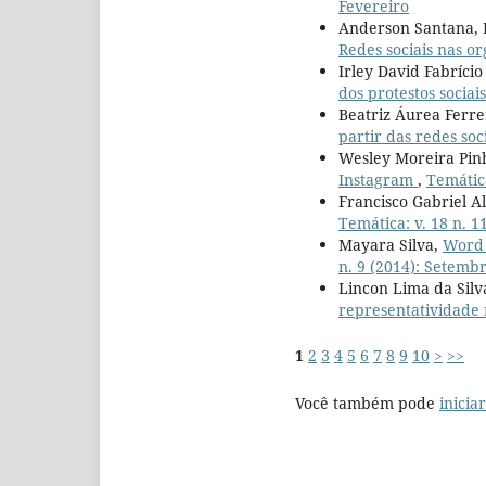
Fevereiro
Anderson Santana, E
Redes sociais nas o
Irley David Fabrício
dos protestos socia
Beatriz Áurea Ferrei
partir das redes so
Wesley Moreira Pin
Instagram
,
Temátic
Francisco Gabriel A
Temática: v. 18 n. 
Mayara Silva,
Word 
n. 9 (2014): Setemb
Lincon Lima da Silv
representatividade 
1
2
3
4
5
6
7
8
9
10
>
>>
Você também pode
inicia