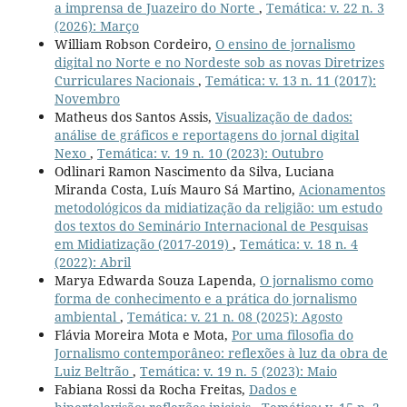
a imprensa de Juazeiro do Norte
,
Temática: v. 22 n. 3
(2026): Março
William Robson Cordeiro,
O ensino de jornalismo
digital no Norte e no Nordeste sob as novas Diretrizes
Curriculares Nacionais
,
Temática: v. 13 n. 11 (2017):
Novembro
Matheus dos Santos Assis,
Visualização de dados:
análise de gráficos e reportagens do jornal digital
Nexo
,
Temática: v. 19 n. 10 (2023): Outubro
Odlinari Ramon Nascimento da Silva, Luciana
Miranda Costa, Luís Mauro Sá Martino,
Acionamentos
metodológicos da midiatização da religião: um estudo
dos textos do Seminário Internacional de Pesquisas
em Midiatização (2017-2019)
,
Temática: v. 18 n. 4
(2022): Abril
Marya Edwarda Souza Lapenda,
O jornalismo como
forma de conhecimento e a prática do jornalismo
ambiental
,
Temática: v. 21 n. 08 (2025): Agosto
Flávia Moreira Mota e Mota,
Por uma filosofia do
Jornalismo contemporâneo: reflexões à luz da obra de
Luiz Beltrão
,
Temática: v. 19 n. 5 (2023): Maio
Fabiana Rossi da Rocha Freitas,
Dados e