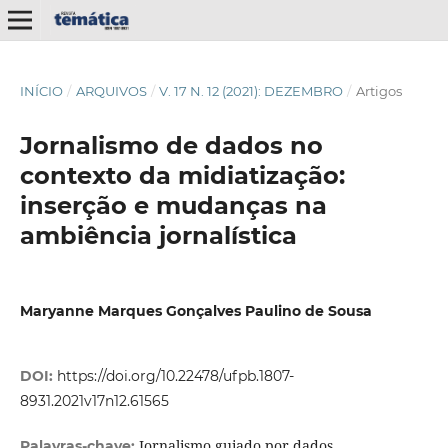
INÍCIO
/
ARQUIVOS
/
V. 17 N. 12 (2021): DEZEMBRO
/
Artigos
Jornalismo de dados no
contexto da midiatização:
inserção e mudanças na
ambiência jornalística
Maryanne Marques Gonçalves Paulino de Sousa
DOI:
https://doi.org/10.22478/ufpb.1807-
8931.2021v17n12.61565
Jornalismo guiado por dados,
Palavras-chave: