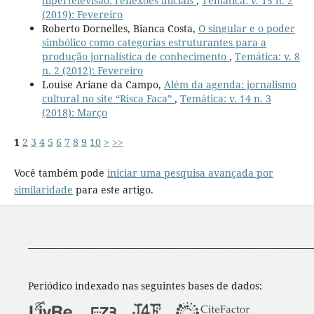
hipertelevisão: reflexões iniciais
,
Temática: v. 15 n. 2
(2019): Fevereiro
Roberto Dornelles, Bianca Costa,
O singular e o poder
simbólico como categorias estruturantes para a
produção jornalística de conhecimento
,
Temática: v. 8
n. 2 (2012): Fevereiro
Louise Ariane da Campo,
Além da agenda: jornalismo
cultural no site “Risca Faca”
,
Temática: v. 14 n. 3
(2018): Março
1
2
3
4
5
6
7
8
9
10
>
>>
Você também pode
iniciar uma pesquisa avançada por
similaridade
para este artigo.
____________________________________________________________________
Periódico indexado nas seguintes bases de dados: