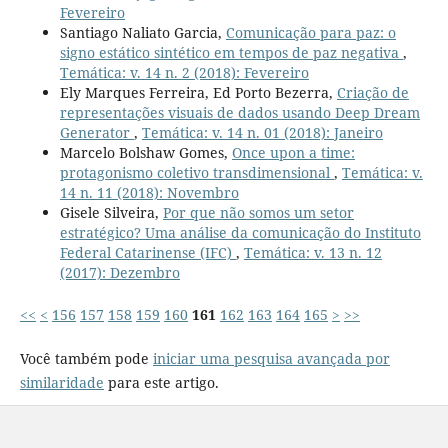
Fevereiro
Santiago Naliato Garcia,
Comunicação para paz: o
signo estático sintético em tempos de paz negativa
,
Temática: v. 14 n. 2 (2018): Fevereiro
Ely Marques Ferreira, Ed Porto Bezerra,
Criação de
representações visuais de dados usando Deep Dream
Generator
,
Temática: v. 14 n. 01 (2018): Janeiro
Marcelo Bolshaw Gomes,
Once upon a time:
protagonismo coletivo transdimensional
,
Temática: v.
14 n. 11 (2018): Novembro
Gisele Silveira,
Por que não somos um setor
estratégico? Uma análise da comunicação do Instituto
Federal Catarinense (IFC)
,
Temática: v. 13 n. 12
(2017): Dezembro
<<
<
156
157
158
159
160
161
162
163
164
165
>
>>
Você também pode
iniciar uma pesquisa avançada por
similaridade
para este artigo.