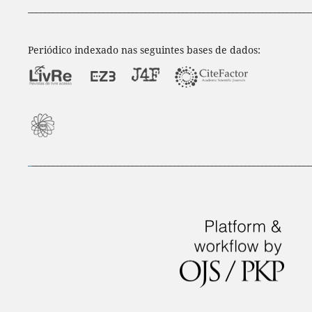
____________________________________________________________________
Periódico indexado nas seguintes bases de dados:
_
___________________________________________________________________