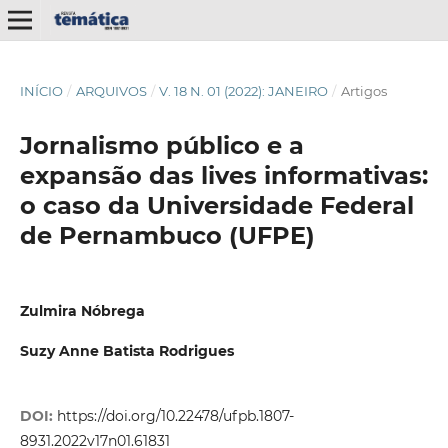
INÍCIO
/
ARQUIVOS
/
V. 18 N. 01 (2022): JANEIRO
/
Artigos
Jornalismo público e a
expansão das lives informativas:
o caso da Universidade Federal
de Pernambuco (UFPE)
Zulmira Nóbrega
Suzy Anne Batista Rodrigues
DOI:
https://doi.org/10.22478/ufpb.1807-
8931.2022v17n01.61831