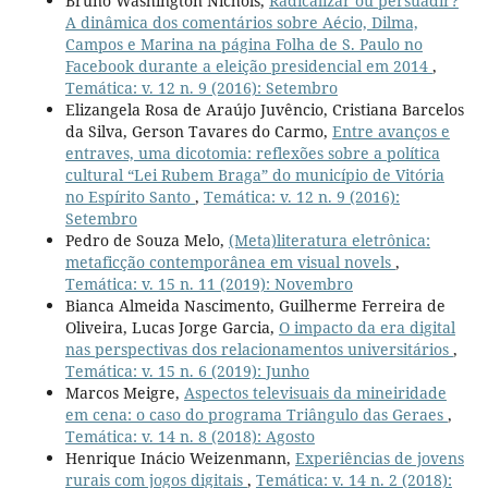
Bruno Washington Nichols,
Radicalizar ou persuadir?
A dinâmica dos comentários sobre Aécio, Dilma,
Campos e Marina na página Folha de S. Paulo no
Facebook durante a eleição presidencial em 2014
,
Temática: v. 12 n. 9 (2016): Setembro
Elizangela Rosa de Araújo Juvêncio, Cristiana Barcelos
da Silva, Gerson Tavares do Carmo,
Entre avanços e
entraves, uma dicotomia: reflexões sobre a política
cultural “Lei Rubem Braga” do município de Vitória
no Espírito Santo
,
Temática: v. 12 n. 9 (2016):
Setembro
Pedro de Souza Melo,
(Meta)literatura eletrônica:
metaficção contemporânea em visual novels
,
Temática: v. 15 n. 11 (2019): Novembro
Bianca Almeida Nascimento, Guilherme Ferreira de
Oliveira, Lucas Jorge Garcia,
O impacto da era digital
nas perspectivas dos relacionamentos universitários
,
Temática: v. 15 n. 6 (2019): Junho
Marcos Meigre,
Aspectos televisuais da mineiridade
em cena: o caso do programa Triângulo das Geraes
,
Temática: v. 14 n. 8 (2018): Agosto
Henrique Inácio Weizenmann,
Experiências de jovens
rurais com jogos digitais
,
Temática: v. 14 n. 2 (2018):