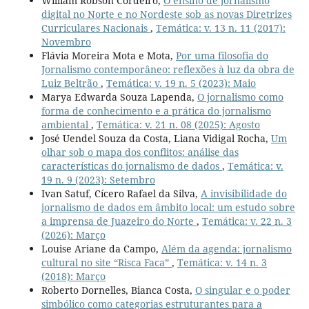
William Robson Cordeiro,
O ensino de jornalismo
digital no Norte e no Nordeste sob as novas Diretrizes
Curriculares Nacionais
,
Temática: v. 13 n. 11 (2017):
Novembro
Flávia Moreira Mota e Mota,
Por uma filosofia do
Jornalismo contemporâneo: reflexões à luz da obra de
Luiz Beltrão
,
Temática: v. 19 n. 5 (2023): Maio
Marya Edwarda Souza Lapenda,
O jornalismo como
forma de conhecimento e a prática do jornalismo
ambiental
,
Temática: v. 21 n. 08 (2025): Agosto
José Uendel Souza da Costa, Liana Vidigal Rocha,
Um
olhar sob o mapa dos conflitos: análise das
características do jornalismo de dados
,
Temática: v.
19 n. 9 (2023): Setembro
Ivan Satuf, Cícero Rafael da Silva,
A invisibilidade do
jornalismo de dados em âmbito local: um estudo sobre
a imprensa de Juazeiro do Norte
,
Temática: v. 22 n. 3
(2026): Março
Louise Ariane da Campo,
Além da agenda: jornalismo
cultural no site “Risca Faca”
,
Temática: v. 14 n. 3
(2018): Março
Roberto Dornelles, Bianca Costa,
O singular e o poder
simbólico como categorias estruturantes para a