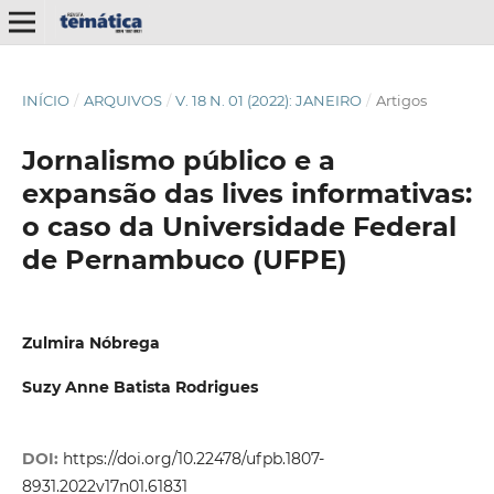
INÍCIO
/
ARQUIVOS
/
V. 18 N. 01 (2022): JANEIRO
/
Artigos
Jornalismo público e a
expansão das lives informativas:
o caso da Universidade Federal
de Pernambuco (UFPE)
Zulmira Nóbrega
Suzy Anne Batista Rodrigues
DOI:
https://doi.org/10.22478/ufpb.1807-
8931.2022v17n01.61831