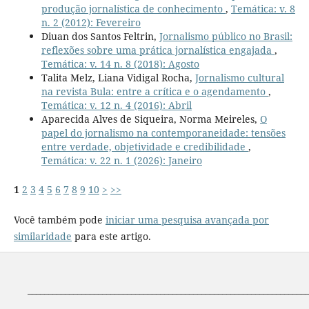
produção jornalística de conhecimento
,
Temática: v. 8
n. 2 (2012): Fevereiro
Diuan dos Santos Feltrin,
Jornalismo público no Brasil:
reflexões sobre uma prática jornalística engajada
,
Temática: v. 14 n. 8 (2018): Agosto
Talita Melz, Liana Vidigal Rocha,
Jornalismo cultural
na revista Bula: entre a crítica e o agendamento
,
Temática: v. 12 n. 4 (2016): Abril
Aparecida Alves de Siqueira, Norma Meireles,
O
papel do jornalismo na contemporaneidade: tensões
entre verdade, objetividade e credibilidade
,
Temática: v. 22 n. 1 (2026): Janeiro
1
2
3
4
5
6
7
8
9
10
>
>>
Você também pode
iniciar uma pesquisa avançada por
similaridade
para este artigo.
____________________________________________________________________