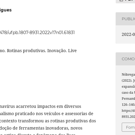
igues
PUBL
2478/ufpb.1807-8931.2022v17n01.61831
2022-0
mo. Rotinas produtivas. Inovação. Live
COMO 
Nóbrega,
(2022). 
expansão
caso da 
Pernamb
126–140
avírus acarretou impactos em diversos
https://
alismo praticado nos veículos e assessorias de
8931.20
contexto transformou as rotinas produtivas dos
Foma
doção de ferramentas inovadoras, novos