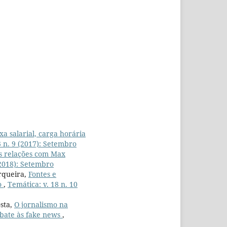
xa salarial, carga horária
3 n. 9 (2017): Setembro
as relações com Max
(2018): Setembro
rqueira,
Fontes e
co
,
Temática: v. 18 n. 10
osta,
O jornalismo na
mbate às fake news
,