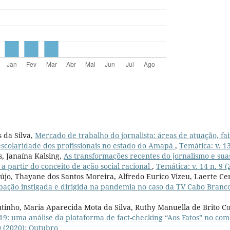
 da Silva,
Mercado de trabalho do jornalista: áreas de atuação, fai
escolaridade dos profissionais no estado do Amapá
,
Temática: v. 1
s, Janaína Kalsing,
As transformações recentes do jornalismo e su
a partir do conceito de ação social racional
,
Temática: v. 14 n. 9 
jo, Thayane dos Santos Moreira, Alfredo Eurico Vizeu, Laerte Ce
icipação instigada e dirigida na pandemia no caso da TV Cabo Bran
outinho, Maria Aparecida Mota da Silva, Ruthy Manuella de Brito C
9: uma análise da plataforma de fact-checking “Aos Fatos” no co
0 (2020): Outubro