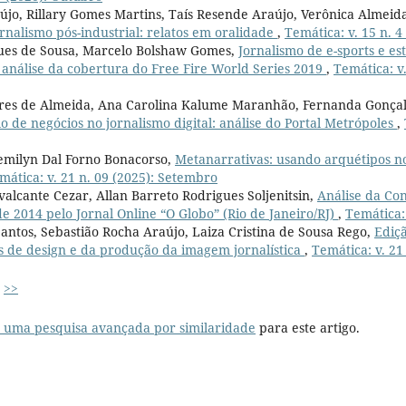
jo, Rillary Gomes Martins, Taís Resende Araújo, Verônica Almeid
rnalismo pós-industrial: relatos em oralidade
,
Temática: v. 15 n. 4
gues de Sousa, Marcelo Bolshaw Gomes,
Jornalismo de e-sports e es
análise da cobertura do Free Fire World Series 2019
,
Temática: v.
res de Almeida, Ana Carolina Kalume Maranhão, Fernanda Gonçal
 de negócios no jornalismo digital: análise do Portal Metrópoles
,
milyn Dal Forno Bonacorso,
Metanarrativas: usando arquétipos no
mática: v. 21 n. 09 (2025): Setembro
valcante Cezar, Allan Barreto Rodrigues Soljenitsin,
Análise da Con
e 2014 pelo Jornal Online “O Globo” (Rio de Janeiro/RJ)
,
Temática: 
antos, Sebastião Rocha Araújo, Laiza Cristina de Sousa Rego,
Ediç
s de design e da produção da imagem jornalística
,
Temática: v. 21
>>
r uma pesquisa avançada por similaridade
para este artigo.