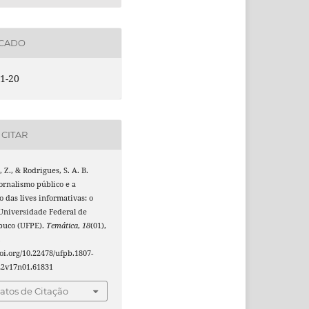
ICADO
1-20
CITAR
 Z., & Rodrigues, S. A. B.
Jornalismo público e a
 das lives informativas: o
Universidade Federal de
uco (UFPE).
Temática
,
18
(01),
.
doi.org/10.22478/ufpb.1807-
22v17n01.61831
tos de Citação