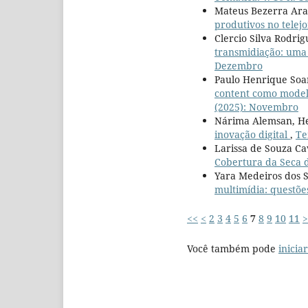
Mateus Bezerra Araú
produtivos no telejo
Clercio Silva Rodri
transmidiação: uma 
Dezembro
Paulo Henrique Soa
content como modelo
(2025): Novembro
Nárima Alemsan, He
inovação digital
,
Te
Larissa de Souza Ca
Cobertura da Seca d
Yara Medeiros dos S
multimídia: questõe
<<
<
2
3
4
5
6
7
8
9
10
11
>
Você também pode
inicia