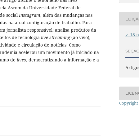
te artigo discute o fenômeno das
lives
pela Ascom da Universidade Federal de
de social
Instagram
, além das mudanças nas
EDIÇ
gidas na atual configuração de trabalho. Para
com jornalista responsável; analisa produtos da
v. 18 
ceitos de tecnologia
live streaming
(ao vivo),
tividade e circulação de notícias. Como
SEÇÃ
pandemia acelerou um movimento já iniciado na
nsumo de
lives
, democratizando a informação e a
Artigo
LICEN
Copyright 