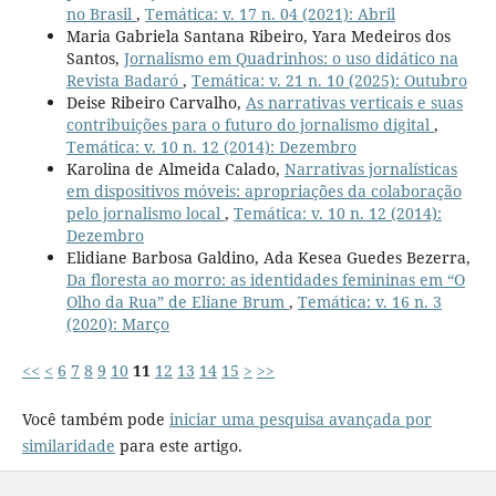
no Brasil
,
Temática: v. 17 n. 04 (2021): Abril
Maria Gabriela Santana Ribeiro, Yara Medeiros dos
Santos,
Jornalismo em Quadrinhos: o uso didático na
Revista Badaró
,
Temática: v. 21 n. 10 (2025): Outubro
Deise Ribeiro Carvalho,
As narrativas verticais e suas
contribuições para o futuro do jornalismo digital
,
Temática: v. 10 n. 12 (2014): Dezembro
Karolina de Almeida Calado,
Narrativas jornalísticas
em dispositivos móveis: apropriações da colaboração
pelo jornalismo local
,
Temática: v. 10 n. 12 (2014):
Dezembro
Elidiane Barbosa Galdino, Ada Kesea Guedes Bezerra,
Da floresta ao morro: as identidades femininas em “O
Olho da Rua” de Eliane Brum
,
Temática: v. 16 n. 3
(2020): Março
<<
<
6
7
8
9
10
11
12
13
14
15
>
>>
Você também pode
iniciar uma pesquisa avançada por
similaridade
para este artigo.