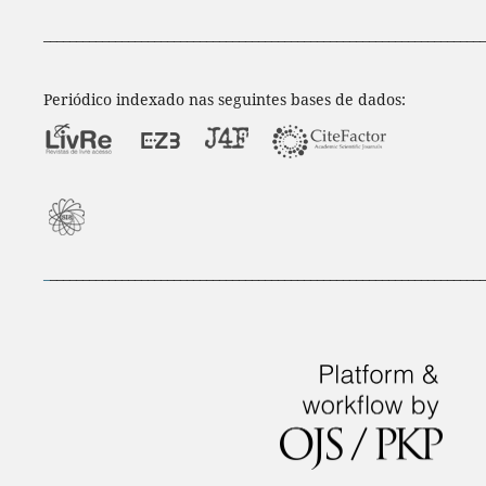
____________________________________________________________________
Periódico indexado nas seguintes bases de dados:
_
___________________________________________________________________