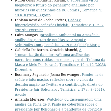
Nilton Cesar Monastier Kleina,
O Superman virou
blogueiro: o futuro do jornalismo analisado por
histórias em quadrinhos da DC Comics
,
Temática: v.
10 n. 8 (2014): Agosto
Fabiana Rossi da Rocha Freitas,
Dados e
hipertelevisão: reflexões iniciais
,
Temática: v. 15 n. 2
(2019): Fevereiro
Laiza Mangas,
Jornalismo Ambiental na Amazônia:
análise dos portais de notícias G1 Amapá e
SelesNafes.Com
,
Temática: v. 19 n. 3 (2023): Março
Gabriella De Barros, Graziela Bianchi,
A
“romantização da pobreza”: uma análise das
narrativas construídas em reportagens do Tribuna da
Massa e Meio Dia Paraná
,
Temática: v. 19 n. 12 (2023):
Dezembro
Rosemary Segurado, Joana Berwanger,
Pandemia de
saúde e informação: reflexões sobre o vírus da
desinformação no Twitter e a contribuição direta do
Presidente Jair Bolsonaro
,
Temática: v. 17 n. 8 (2021):
Agosto
Amanda Menezes,
Watchdog ou disseminador: uma
análise da Folha de S. Paulo na cobertura sobre o
presidente Jair Bolsonaro e a pandemia de Covid-19