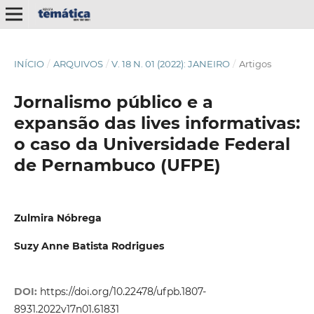
INÍCIO
/
ARQUIVOS
/
V. 18 N. 01 (2022): JANEIRO
/
Artigos
Jornalismo público e a
expansão das lives informativas:
o caso da Universidade Federal
de Pernambuco (UFPE)
Zulmira Nóbrega
Suzy Anne Batista Rodrigues
DOI:
https://doi.org/10.22478/ufpb.1807-
8931.2022v17n01.61831