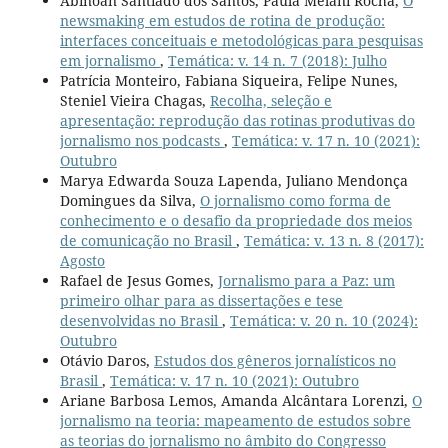
Abinoan Santiado dos Santos, Paula Melani Rocha,
O
newsmaking em estudos de rotina de produção:
interfaces conceituais e metodológicas para pesquisas
em jornalismo
,
Temática: v. 14 n. 7 (2018): Julho
Patrícia Monteiro, Fabiana Siqueira, Felipe Nunes,
Steniel Vieira Chagas,
Recolha, seleção e
apresentação: reprodução das rotinas produtivas do
jornalismo nos podcasts
,
Temática: v. 17 n. 10 (2021):
Outubro
Marya Edwarda Souza Lapenda, Juliano Mendonça
Domingues da Silva,
O jornalismo como forma de
conhecimento e o desafio da propriedade dos meios
de comunicação no Brasil
,
Temática: v. 13 n. 8 (2017):
Agosto
Rafael de Jesus Gomes,
Jornalismo para a Paz: um
primeiro olhar para as dissertações e tese
desenvolvidas no Brasil
,
Temática: v. 20 n. 10 (2024):
Outubro
Otávio Daros,
Estudos dos gêneros jornalísticos no
Brasil
,
Temática: v. 17 n. 10 (2021): Outubro
Ariane Barbosa Lemos, Amanda Alcântara Lorenzi,
O
jornalismo na teoria: mapeamento de estudos sobre
as teorias do jornalismo no âmbito do Congresso