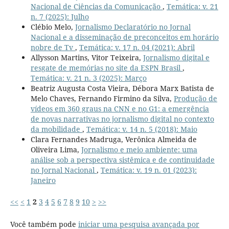
Nacional de Ciências da Comunicação
,
Temática: v. 21
n. 7 (2025): Julho
Clébio Melo,
Jornalismo Declaratório no Jornal
Nacional e a disseminação de preconceitos em horário
nobre de Tv
,
Temática: v. 17 n. 04 (2021): Abril
Allysson Martins, Vitor Teixeira,
Jornalismo digital e
resgate de memórias no site da ESPN Brasil
,
Temática: v. 21 n. 3 (2025): Março
Beatriz Augusta Costa Vieira, Débora Marx Batista de
Melo Chaves, Fernando Firmino da Silva,
Produção de
vídeos em 360 graus na CNN e no G1: a emergência
de novas narrativas no jornalismo digital no contexto
da mobilidade
,
Temática: v. 14 n. 5 (2018): Maio
Clara Fernandes Madruga, Verônica Almeida de
Oliveira Lima,
Jornalismo e meio ambiente: uma
análise sob a perspectiva sistêmica e de continuidade
no Jornal Nacional
,
Temática: v. 19 n. 01 (2023):
Janeiro
<<
<
1
2
3
4
5
6
7
8
9
10
>
>>
Você também pode
iniciar uma pesquisa avançada por