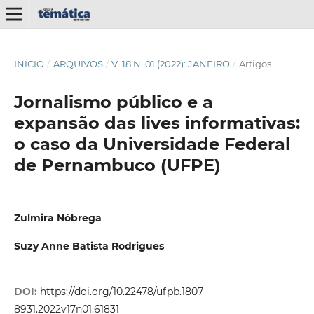
INÍCIO
/
ARQUIVOS
/
V. 18 N. 01 (2022): JANEIRO
/
Artigos
Jornalismo público e a
expansão das lives informativas:
o caso da Universidade Federal
de Pernambuco (UFPE)
Zulmira Nóbrega
Suzy Anne Batista Rodrigues
DOI:
https://doi.org/10.22478/ufpb.1807-
8931.2022v17n01.61831