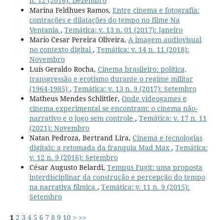
n. 12 (2016): Dezembro
Marina Feldhues Ramos,
Entre cinema e fotografia:
contrações e dilatações do tempo no filme Na
Ventania
,
Temática: v. 13 n. 01 (2017): Janeiro
Mario Cesar Pereira Oliveira,
A imagem audiovisual
no contexto digital
,
Temática: v. 14 n. 11 (2018):
Novembro
Luís Geraldo Rocha,
Cinema brasileiro: política,
transgressão e erotismo durante o regime militar
(1964-1985)
,
Temática: v. 13 n. 9 (2017): Setembro
Matheus Mendes Schlittler,
Onde videogames e
cinema experimental se encontram: o cinema não-
narrativo e o jogo sem controle
,
Temática: v. 17 n. 11
(2021): Novembro
Natan Pedroza, Bertrand Lira,
Cinema e tecnologias
digitais: a retomada da franquia Mad Max
,
Temática:
v. 12 n. 9 (2016): Setembro
César Augusto Belardi,
Tempus Fugit: uma proposta
interdisciplinar da construção e percepção do tempo
na narrativa fílmica
,
Temática: v. 11 n. 9 (2015):
Setembro
1
2
3
4
5
6
7
8
9
10
>
>>