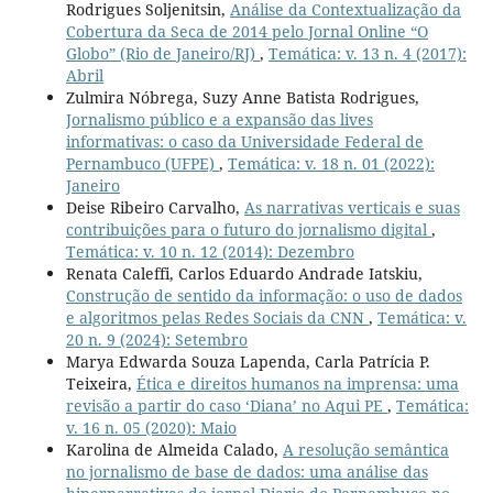
Rodrigues Soljenitsin,
Análise da Contextualização da
Cobertura da Seca de 2014 pelo Jornal Online “O
Globo” (Rio de Janeiro/RJ)
,
Temática: v. 13 n. 4 (2017):
Abril
Zulmira Nóbrega, Suzy Anne Batista Rodrigues,
Jornalismo público e a expansão das lives
informativas: o caso da Universidade Federal de
Pernambuco (UFPE)
,
Temática: v. 18 n. 01 (2022):
Janeiro
Deise Ribeiro Carvalho,
As narrativas verticais e suas
contribuições para o futuro do jornalismo digital
,
Temática: v. 10 n. 12 (2014): Dezembro
Renata Caleffi, Carlos Eduardo Andrade Iatskiu,
Construção de sentido da informação: o uso de dados
e algoritmos pelas Redes Sociais da CNN
,
Temática: v.
20 n. 9 (2024): Setembro
Marya Edwarda Souza Lapenda, Carla Patrícia P.
Teixeira,
Ética e direitos humanos na imprensa: uma
revisão a partir do caso ‘Diana’ no Aqui PE
,
Temática:
v. 16 n. 05 (2020): Maio
Karolina de Almeida Calado,
A resolução semântica
no jornalismo de base de dados: uma análise das