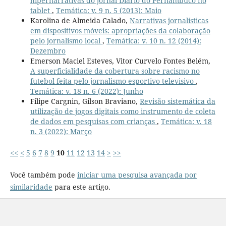
hipernarrativas do jornal Diario do Pernambuco no
tablet
,
Temática: v. 9 n. 5 (2013): Maio
Karolina de Almeida Calado,
Narrativas jornalísticas
em dispositivos móveis: apropriações da colaboração
pelo jornalismo local
,
Temática: v. 10 n. 12 (2014):
Dezembro
Emerson Maciel Esteves, Vitor Curvelo Fontes Belém,
A superficialidade da cobertura sobre racismo no
futebol feita pelo jornalismo esportivo televisivo
,
Temática: v. 18 n. 6 (2022): Junho
Filipe Cargnin, Gilson Braviano,
Revisão sistemática da
utilização de jogos digitais como instrumento de coleta
de dados em pesquisas com crianças
,
Temática: v. 18
n. 3 (2022): Março
<<
<
5
6
7
8
9
10
11
12
13
14
>
>>
Você também pode
iniciar uma pesquisa avançada por
similaridade
para este artigo.
____________________________________________________________________