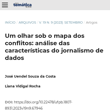
INÍCIO
/
ARQUIVOS
/
V. 19 N. 9 (2023): SETEMBRO
/
Artigos
Um olhar sob o mapa dos
conflitos: análise das
características do jornalismo de
dados
José Uendel Souza da Costa
Liana Vidigal Rocha
DOI:
https://doi.org/10.22478/ufpb.1807-
8931.2023v19n9.67946