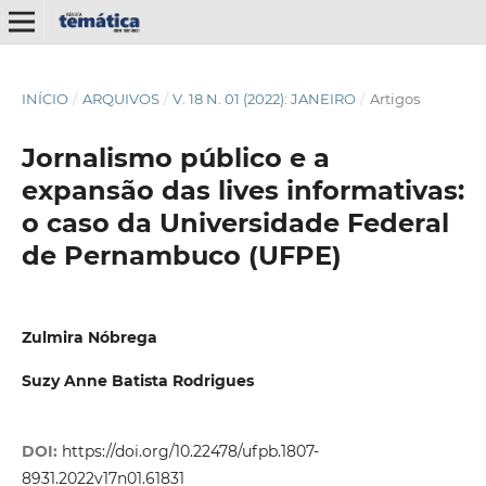
INÍCIO
/
ARQUIVOS
/
V. 18 N. 01 (2022): JANEIRO
/
Artigos
Jornalismo público e a
expansão das lives informativas:
o caso da Universidade Federal
de Pernambuco (UFPE)
Zulmira Nóbrega
Suzy Anne Batista Rodrigues
DOI:
https://doi.org/10.22478/ufpb.1807-
8931.2022v17n01.61831