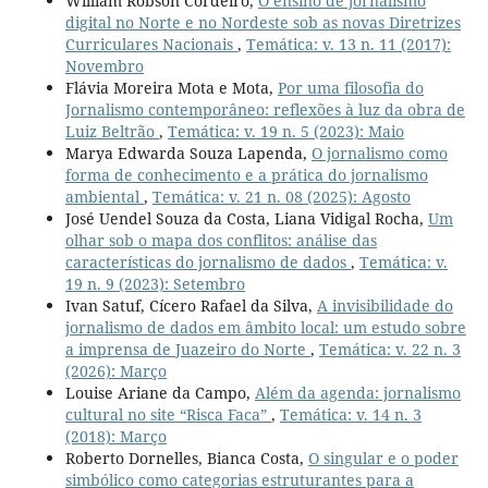
William Robson Cordeiro,
O ensino de jornalismo
digital no Norte e no Nordeste sob as novas Diretrizes
Curriculares Nacionais
,
Temática: v. 13 n. 11 (2017):
Novembro
Flávia Moreira Mota e Mota,
Por uma filosofia do
Jornalismo contemporâneo: reflexões à luz da obra de
Luiz Beltrão
,
Temática: v. 19 n. 5 (2023): Maio
Marya Edwarda Souza Lapenda,
O jornalismo como
forma de conhecimento e a prática do jornalismo
ambiental
,
Temática: v. 21 n. 08 (2025): Agosto
José Uendel Souza da Costa, Liana Vidigal Rocha,
Um
olhar sob o mapa dos conflitos: análise das
características do jornalismo de dados
,
Temática: v.
19 n. 9 (2023): Setembro
Ivan Satuf, Cícero Rafael da Silva,
A invisibilidade do
jornalismo de dados em âmbito local: um estudo sobre
a imprensa de Juazeiro do Norte
,
Temática: v. 22 n. 3
(2026): Março
Louise Ariane da Campo,
Além da agenda: jornalismo
cultural no site “Risca Faca”
,
Temática: v. 14 n. 3
(2018): Março
Roberto Dornelles, Bianca Costa,
O singular e o poder
simbólico como categorias estruturantes para a