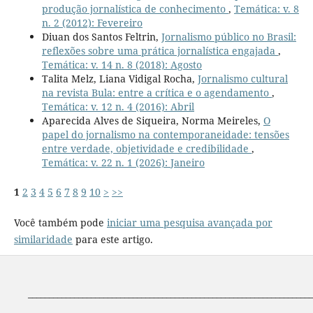
produção jornalística de conhecimento
,
Temática: v. 8
n. 2 (2012): Fevereiro
Diuan dos Santos Feltrin,
Jornalismo público no Brasil:
reflexões sobre uma prática jornalística engajada
,
Temática: v. 14 n. 8 (2018): Agosto
Talita Melz, Liana Vidigal Rocha,
Jornalismo cultural
na revista Bula: entre a crítica e o agendamento
,
Temática: v. 12 n. 4 (2016): Abril
Aparecida Alves de Siqueira, Norma Meireles,
O
papel do jornalismo na contemporaneidade: tensões
entre verdade, objetividade e credibilidade
,
Temática: v. 22 n. 1 (2026): Janeiro
1
2
3
4
5
6
7
8
9
10
>
>>
Você também pode
iniciar uma pesquisa avançada por
similaridade
para este artigo.
____________________________________________________________________