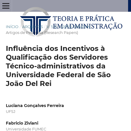
INÍCIO
/
ARQUIVOS
/
V. 5 N. 1 (2015): JAN/JUN
/
Artigos de Pesquisa (Research Papers)
Influência dos Incentivos à
Qualificação dos Servidores
Técnico-administrativos da
Universidade Federal de São
João Del Rei
Luciana Gonçalves Ferreira
UFSJ
Fabricio Ziviani
Universidade FUMEC