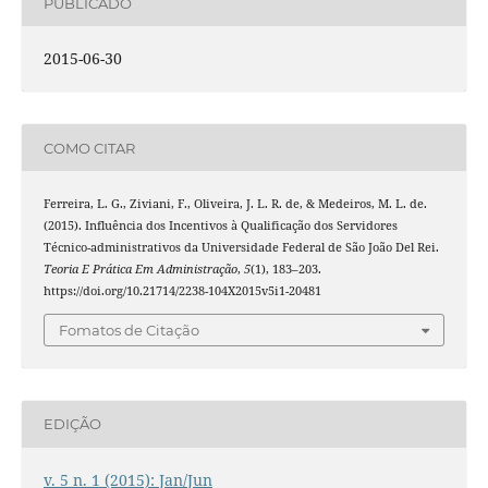
PUBLICADO
2015-06-30
COMO CITAR
Ferreira, L. G., Ziviani, F., Oliveira, J. L. R. de, & Medeiros, M. L. de.
(2015). Influência dos Incentivos à Qualificação dos Servidores
Técnico-administrativos da Universidade Federal de São João Del Rei.
Teoria E Prática Em Administração
,
5
(1), 183–203.
https://doi.org/10.21714/2238-104X2015v5i1-20481
Fomatos de Citação
EDIÇÃO
v. 5 n. 1 (2015): Jan/Jun