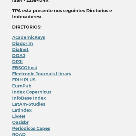
ISSN - 2238-104X
TPA está presente nos seguintes Diretórios e
Indexadores:
DIRETÓRIOS:
AcademicKeys
Diadorim
Dialnet
DOAJ
DRJI
EBSCOhost
Electronic Journals Library
ERIH PLUS
EuroPub
Index Copernicus
InfoBase Index
LatAm-Studies
Latindex
LivRe!
Oasisbr
Periódicos Capes
ROAD