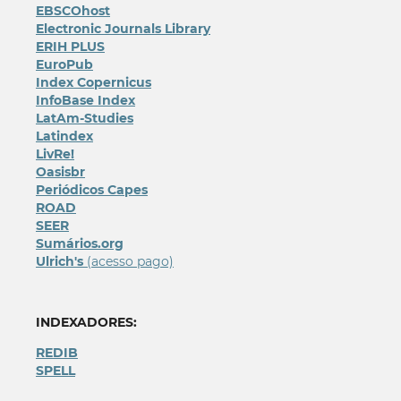
EBSCOhost
Electronic Journals Library
ERIH PLUS
EuroPub
Index Copernicus
InfoBase Index
LatAm-Studies
Latindex
LivRe!
Oasisbr
Periódicos Capes
ROAD
SEER
Sumários.org
Ulrich's
(acesso pago)
INDEXADORES:
REDIB
SPELL