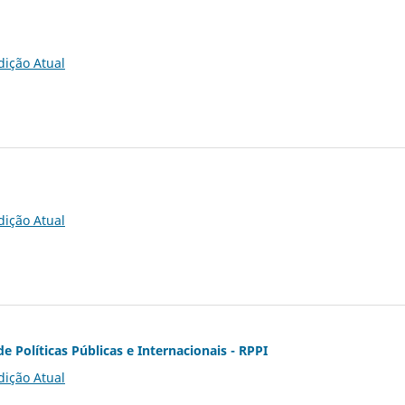
dição Atual
dição Atual
de Políticas Públicas e Internacionais - RPPI
dição Atual