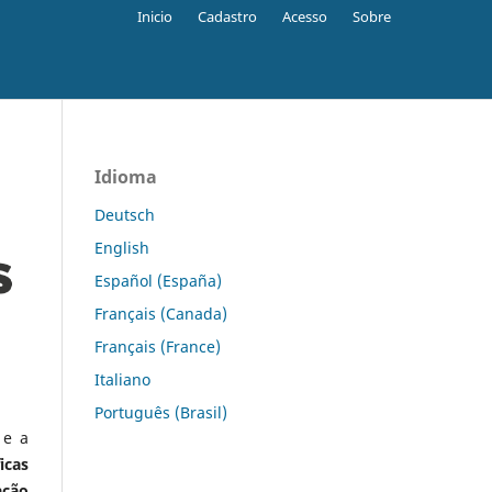
Inicio
Cadastro
Acesso
Sobre
Idioma
Deutsch
English
Español (España)
Français (Canada)
Français (France)
Italiano
Português (Brasil)
 e a
icas
ação