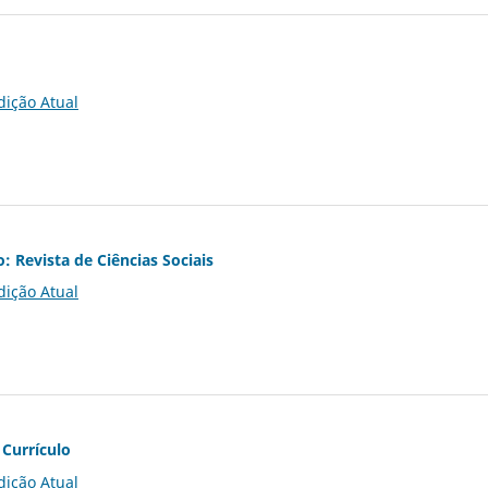
dição Atual
o: Revista de Ciências Sociais
dição Atual
 Currículo
dição Atual