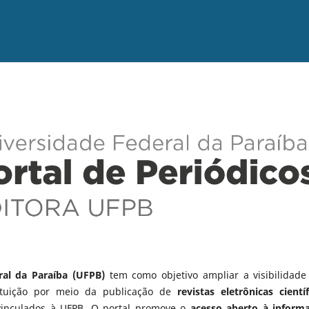
ral da Paraíba (UFPB)
tem como objetivo ampliar a visibilidade
tituição por meio da publicação de
revistas eletrônicas científ
vinculados à UFPB. O portal promove o
acesso aberto à inform