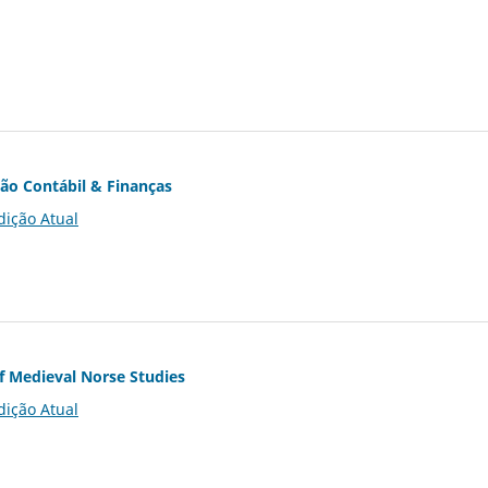
ção Contábil & Finanças
dição Atual
of Medieval Norse Studies
dição Atual