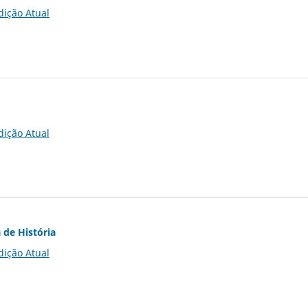
dição Atual
dição Atual
 de História
dição Atual