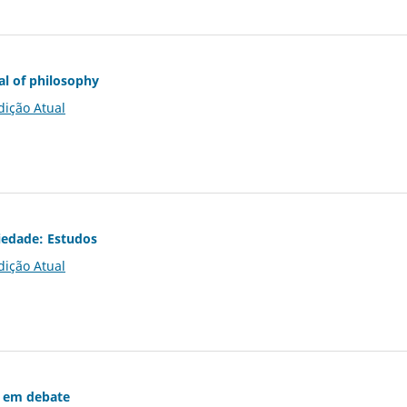
al of philosophy
dição Atual
iedade: Estudos
dição Atual
 em debate