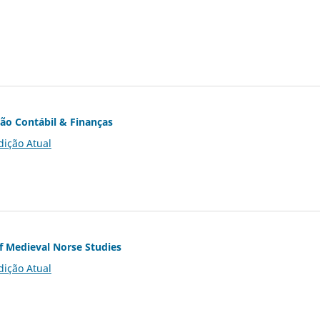
ção Contábil & Finanças
dição Atual
of Medieval Norse Studies
dição Atual