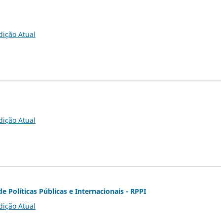
dição Atual
dição Atual
de Políticas Públicas e Internacionais - RPPI
dição Atual