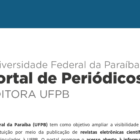
ral da Paraíba (UFPB)
tem como objetivo ampliar a visibilidade
tituição por meio da publicação de
revistas eletrônicas científ
vinculados à UFPB. O portal promove o
acesso aberto à inform