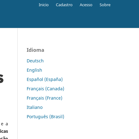
Inicio
Cadastro
Acesso
Sobre
Idioma
Deutsch
English
Español (España)
Français (Canada)
Français (France)
Italiano
Português (Brasil)
 e a
icas
ação