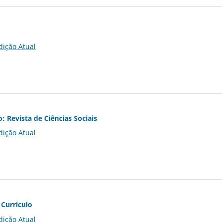
dição Atual
o: Revista de Ciências Sociais
dição Atual
 Currículo
dição Atual