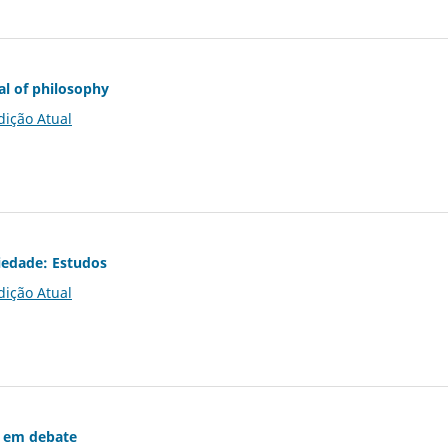
al of philosophy
dição Atual
iedade: Estudos
dição Atual
 em debate