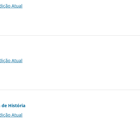
dição Atual
dição Atual
 de História
dição Atual