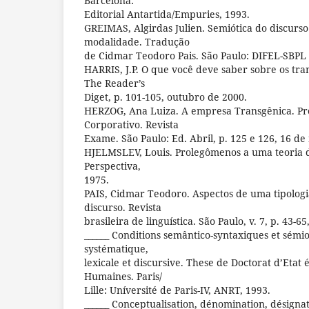
Barcelona:
Editorial Antartida/Empuries, 1993.
GREIMAS, Algirdas Julien. Semiótica do discurso 
modalidade. Tradução
de Cidmar Teodoro Pais. São Paulo: DIFEL-SBPL
HARRIS, J.P. O que você deve saber sobre os tran
The Reader’s
Diget, p. 101-105, outubro de 2000.
HERZOG, Ana Luiza. A empresa Transgênica. P
Corporativo. Revista
Exame. São Paulo: Ed. Abril, p. 125 e 126, 16 de
HJELMSLEV, Louis. Prolegômenos a uma teoria d
Perspectiva,
1975.
PAIS, Cidmar Teodoro. Aspectos de uma tipologi
discurso. Revista
brasileira de linguística. São Paulo, v. 7, p. 43-65
______ Conditions semântico-syntaxiques et sémio
systématique,
lexicale et discursive. These de Doctorat d’Etat é
Humaines. Paris/
Lille: Uníversité de Paris-IV, ANRT, 1993.
______ Conceptualisation, dénomination, désignat