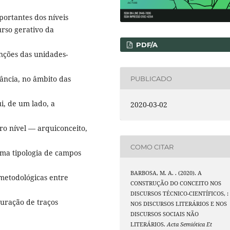
portantes dos níveis
urso gerativo da
PDF/A
unções das unidades-
ância, no âmbito das
PUBLICADO
i, de um lado, a
2020-03-02
iro nível — arquiconceito,
COMO CITAR
uma tipologia de campos
BARBOSA, M. A. . (2020). A
 metodológicas entre
CONSTRUÇÃO DO CONCEITO NOS
DISCURSOS TÉCNICO-CIENTÍFICOS, :
guração de traços
NOS DISCURSOS LITERÁRIOS E NOS
DISCURSOS SOCIAIS NÃO
LITERÁRIOS.
Acta Semiótica Et