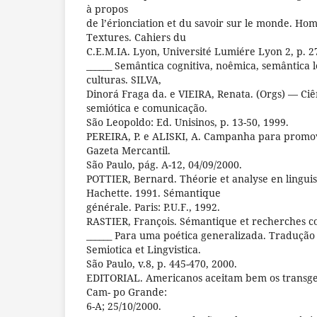
à propos
de l’érionciation et du savoir sur le monde. Ho
Textures. Cahiers du
C.E.M.IA. Lyon, Université Lumiére Lyon 2, p. 2
______ Semântica cognitiva, noêmica, semântica l
culturas. SILVA,
Dinorá Fraga da. e VIEIRA, Renata. (Orgs) — Ciê
semiótica e comunicação.
São Leopoldo: Ed. Unisinos, p. 13-50, 1999.
PEREIRA, P. e ALISKI, A. Campanha para promov
Gazeta Mercantil.
São Paulo, pág. A-12, 04/09/2000.
POTTIER, Bernard. Théorie et analyse en linguist
Hachette. 1991. Sémantique
générale. Paris: P.U.F., 1992.
RASTIER, François. Sémantique et recherches cog
______ Para uma poética generalizada. Tradução d
Semiotica et Lingvistica.
São Paulo, v.8, p. 445-470, 2000.
EDITORIAL. Americanos aceitam bem os transgen
Cam- po Grande:
6-A; 25/10/2000.