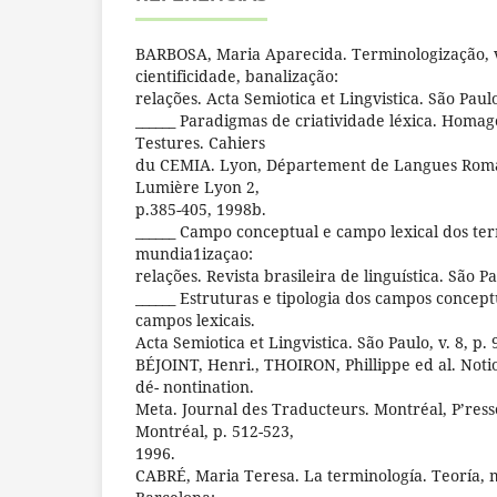
BARBOSA, Maria Aparecida. Terminologização, 
cientificidade, banalização:
relações. Acta Semiotica et Lingvistica. São Paulo
______ Paradigmas de criatividade léxica. Homag
Testures. Cahiers
du CEMIA. Lyon, Département de Langues Roman
Lumière Lyon 2,
p.385-405, 1998b.
______ Campo conceptual e campo lexical dos ter
mundia1izaçao:
relações. Revista brasileira de linguística. São Pa
______ Estruturas e tipologia dos campos concep
campos lexicais.
Acta Semiotica et Lingvistica. São Paulo, v. 8, p. 
BÉJOINT, Henri., THOIRON, Phillippe ed al. Noti
dé- nontination.
Meta. Journal des Traducteurs. Montréal, P’resse
Montréal, p. 512-523,
1996.
CABRÉ, Maria Teresa. La terminología. Teoría, m