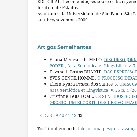
EDITORIAL. Recomendações sobre os transgênic
Instituto de Estados
Avançados da Universidade de São Paulo. São Pau
outubro/novembro 2000.
Artigos Semelhantes
Eliana Meneses de MELO,
DISCURSO JORNA
PODER
,
Acta Semiótica et Lingvistica: v. 7,
Elizabeth Bastos DUARTE,
DAS EXPRESSo
YVES GENTILHOMME,
O PROCESSO DIDA
Ellem Kyara Pessoa dos Santos,
A OBRA C
Acta Semiótica et Lingvistica: v. 25 n. 1 (
Cristinne Leus TOMÉ,
OS SENTIDOS SOBR
GROSSO: UM RECORTE DISCURSIVO-IMA
<<
<
38
39
40
41
42
43
Você também pode
iniciar uma pesquisa avança