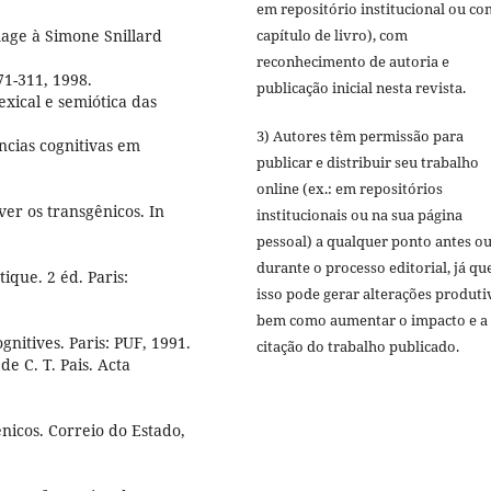
em repositório institucional ou c
capítulo de livro), com
mage à Simone Snillard
reconhecimento de autoria e
71-311, 1998.
publicação inicial nesta revista.
exical e semiótica das
3) Autores têm permissão para
ncias cognitivas em
publicar e distribuir seu trabalho
online (ex.: em repositórios
er os transgênicos. In
institucionais ou na sua página
pessoal) a qualquer ponto antes o
durante o processo editorial, já qu
ique. 2 éd. Paris:
isso pode gerar alterações produti
bem como aumentar o impacto e a
nitives. Paris: PUF, 1991.
citação do trabalho publicado.
e C. T. Pais. Acta
icos. Correio do Estado,