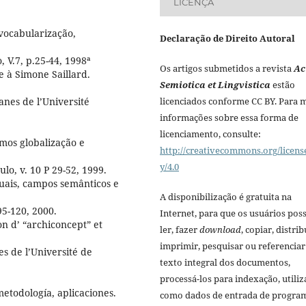
LICENÇA
vocabularização,
Declaração de Direito Autoral
, V.7, p.25-44, 1998ª
Os artigos submetidos a revista
Ac
e à Simone Saillard.
Semiotica et Lingvistica
estão
licenciados conforme CC BY. Para 
es de l’Université
informações sobre essa forma de
licenciamento, consulte:
mos globalização e
http://creativecommons.org/licens
y/4.0
ulo, v. 10 P 29-52, 1999.
tuais, campos semânticos e
A disponibilização é gratuita na
95-120, 2000.
Internet, para que os usuários po
on d’ “archiconcept” et
ler, fazer
download
, copiar, distrib
imprimir, pesquisar ou referenciar
s de l’Université de
texto integral dos documentos,
processá-los para indexação, utiliz
etodología, aplicaciones.
como dados de entrada de progra