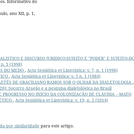
os. Informativo do
lo, ano XII, p. 1,
LISTICO E DISCURSO JURIDICO:SUJEITO E "PODER" E SUJEITO-DO
 n. 1 (1998)
ES DO MEDO
,
Acta Semiótica et Lingvistica: v. 7, n. 1 (1998)
TICO
,
Acta Semiótica et Lingvistica: v. 5 n. 1 (1984)
AETÉS DE GRACILIANO RAMOS SOB O OLHAR DA DIALETOLOGIA
,
2020): Socorro Aragão e a pesquisa dialetológica no Brasil
E PROGRESSO NO INÍCIO DA COLONIZAÇÃO DE CLÁUDIA – MATO
GÉTICO
,
Acta Semiótica et Lingvistica: v. 19, n. 2 (2014)
da por similaridade
para este artigo.