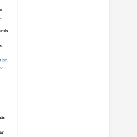
em
.
orais
ho
tion
do
não-
car