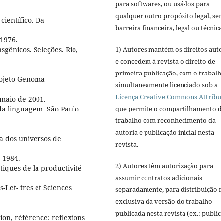
para softwares, ou usá-los para
qualquer outro propósito legal, s
científico. Da
barreira financeira, legal ou técnica
 1976.
1) Autores mantém os direitos aut
sgênicos. Seleções. Rio,
e concedem à revista o direito de
primeira publicação, com o trabal
rojeto Genoma
simultaneamente licenciado sob a
Licença Creative Commons Attribu
 maio de 2001.
que permite o compartilhamento 
a linguagem. São Paulo.
trabalho com reconhecimento da
autoria e publicação inicial nesta
a dos universos de
revista.
, 1984.
2) Autores têm autorização para
tiques de la productivité
assumir contratos adicionais
s-Let- tres et Sciences
separadamente, para distribuição 
exclusiva da versão do trabalho
publicada nesta revista (ex.: publi
ion, référence: reflexions