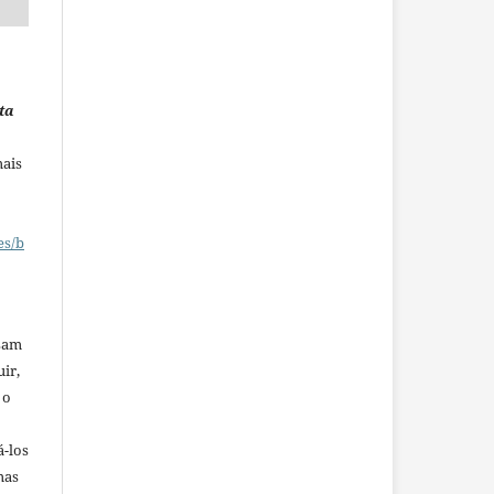
ta
mais
es/b
ssam
uir,
 o
á-los
mas