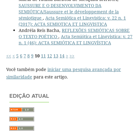
SAUSSURE E O DESENVOLVIMENTO DA
SEMIÓTICA/Saussure et le développement de la
sémiotique
,
Acta Semiótica et Lingvistica: v. 22 n. 1
(2017): ACTA SEMIOTICA ET LINGVISTICA
Andréia Reis Bacha,
REFLEXÕES SEMIÓTICAS SOBRE
O TEXTO POÉTICO
,
Acta Semiótica et Lingvistica: v. 27
n. 1 (46): ACTA SEMIÓTICA ET LINGVÍSTICA
<<
<
5
6
7
8
9
10
11
12
13
14
>
>>
Você também pode
iniciar uma pesquisa avançada por
similaridade
para este artigo.
EDIÇÃO ATUAL