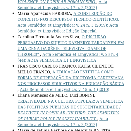
VIOLENCE ON POPULAR ROMANCEIRO
,
Acta
Semiótica et Lingvistica: v. 17 n. 2 (2012)
Maria Aparecida BARBOSA,
A CONSTRUÇÃO DO
CONCEITO NOS DISCURSOS TÉCNICO-CIENTÍFICOS,
,
Acta Semiótica et Lingvistica: v. 24 n. 3 (2019): Acta
Semiótica et Lingvística: Edição Especial
Carolina Fernanda Soares Silva,
O DISCURSO
PERSUASIVO DO SUJEITO DAENERYS TARGARYEN EM
UMA CENA DA SÉRIE TELEVISIVA “GAME OF
THRONES”
,
Acta Semiótica et Lingvistica: v. 25 n. 4
(44): ACTA SEMIOTICA ET LINGVISTICA
FRANCISCO CARLOS FRANCO, KATIA CILENE DE
MELLO FRANCO,
A EDUCAÇÃO ESTÉTICA COMO
FORMA DE SUPERAÇÃO DA DICOTOMIA CARTESIANA
NOS PROCESSOS EDUCATIVOS NA EDUCAÇÃO BÁSICA
,
Acta Semiótica et Lingvistica: v. 15 n. 1 (2010)
Eliana Meneses de MELO, Luci BONINI,
CRIATIVIDADE NA CULTURA POPULAR: A SEMIÓTICA
DAS POLÍTICAS PÚBLICAS DE SUSTENTABILIDADE /
REATIVITY IN POPULAR CULTURE: THE SEMIOTICS
OF PUBLIC POLICY IN SUSTAINABILITY
,
Acta
Semiótica et Lingvistica: v. 17 n. 2 (2012)
Maria de Fátima Barbosa de Mesquita BATISTA,