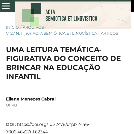
INÍCIO
/
ARQUIVOS
/
V. 27 N. 1 (46): ACTA SEMIÓTICA ET LINGVÍSTICA
/
ARTIGOS
UMA LEITURA TEMÁTICA-
FIGURATIVA DO CONCEITO DE
BRINCAR NA EDUCAÇÃO
INFANTIL
Eliane Menezes Cabral
UFPB
DOI:
https://doi.org/10.22478/ufpb.2446-
7006.46v27n1.62344