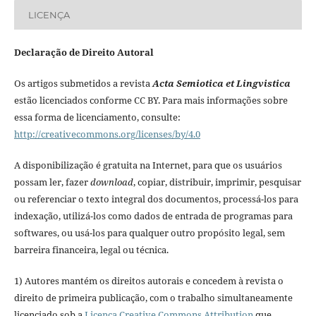
LICENÇA
Declaração de Direito Autoral
Os artigos submetidos a revista
Acta Semiotica et Lingvistica
estão licenciados conforme CC BY. Para mais informações sobre
essa forma de licenciamento, consulte:
http://creativecommons.org/licenses/by/4.0
A disponibilização é gratuita na Internet, para que os usuários
possam ler, fazer
download
, copiar, distribuir, imprimir, pesquisar
ou referenciar o texto integral dos documentos, processá-los para
indexação, utilizá-los como dados de entrada de programas para
softwares, ou usá-los para qualquer outro propósito legal, sem
barreira financeira, legal ou técnica.
1) Autores mantém os direitos autorais e concedem à revista o
direito de primeira publicação, com o trabalho simultaneamente
licenciado sob a
Licença Creative Commons Attribution
que