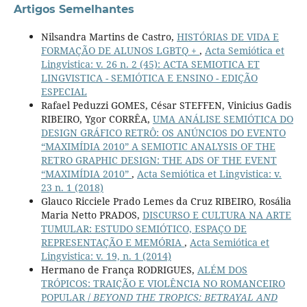
Artigos Semelhantes
Nilsandra Martins de Castro,
HISTÓRIAS DE VIDA E
FORMAÇÃO DE ALUNOS LGBTQ +
,
Acta Semiótica et
Lingvistica: v. 26 n. 2 (45): ACTA SEMIOTICA ET
LINGVISTICA - SEMIÓTICA E ENSINO - EDIÇÃO
ESPECIAL
Rafael Peduzzi GOMES, César STEFFEN, Vinicius Gadis
RIBEIRO, Ygor CORRÊA,
UMA ANÁLISE SEMIÓTICA DO
DESIGN GRÁFICO RETRÔ: OS ANÚNCIOS DO EVENTO
“MAXIMÍDIA 2010” A SEMIOTIC ANALYSIS OF THE
RETRO GRAPHIC DESIGN: THE ADS OF THE EVENT
“MAXIMÍDIA 2010”
,
Acta Semiótica et Lingvistica: v.
23 n. 1 (2018)
Glauco Ricciele Prado Lemes da Cruz RIBEIRO, Rosália
Maria Netto PRADOS,
DISCURSO E CULTURA NA ARTE
TUMULAR: ESTUDO SEMIÓTICO, ESPAÇO DE
REPRESENTAÇÃO E MEMÓRIA
,
Acta Semiótica et
Lingvistica: v. 19, n. 1 (2014)
Hermano de França RODRIGUES,
ALÉM DOS
TRÓPICOS: TRAIÇÃO E VIOLÊNCIA NO ROMANCEIRO
POPULAR /
BEYOND THE TROPICS: BETRAYAL AND