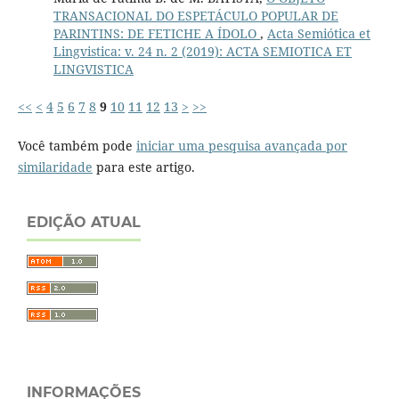
TRANSACIONAL DO ESPETÁCULO POPULAR DE
PARINTINS: DE FETICHE A ÍDOLO
,
Acta Semiótica et
Lingvistica: v. 24 n. 2 (2019): ACTA SEMIOTICA ET
LINGVISTICA
<<
<
4
5
6
7
8
9
10
11
12
13
>
>>
Você também pode
iniciar uma pesquisa avançada por
similaridade
para este artigo.
EDIÇÃO ATUAL
INFORMAÇÕES