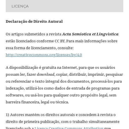
LICENÇA
Declaração de Direito Autoral
Os artigos submetidos a revista
Acta Semiotica et Lingvistica
estão licenciados conforme CC BY. Para mais informações sobre
essa forma de licenciamento, consulte:
http://creativecommons.org/licenses/by/4.0
A disponibilização é gratuita na Internet, para que os usuários
possam ler, fazer
download
, copiar, distribuir, imprimir, pesquisar
ou referenciar o texto integral dos documentos, processá-los para
indexação, utilizá-los como dados de entrada de programas para
softwares, ou usá-los para qualquer outro propósito legal, sem
barreira financeira, legal ou técnica.
1) Autores mantém os direitos autorais e concedem à revista o
direito de primeira publicação, com o trabalho simultaneamente
licenciado sob a
Licença Creative Commons Attribution
que