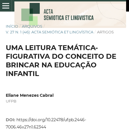
INÍCIO
/
ARQUIVOS
/
V. 27 N. 1 (46): ACTA SEMIÓTICA ET LINGVÍSTICA
/
ARTIGOS
UMA LEITURA TEMÁTICA-
FIGURATIVA DO CONCEITO DE
BRINCAR NA EDUCAÇÃO
INFANTIL
Eliane Menezes Cabral
UFPB
DOI:
https://doi.org/10.22478/ufpb.2446-
7006.46v27n1.62344