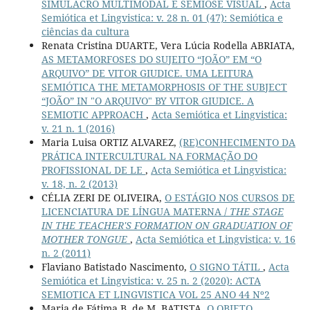
SIMULACRO MULTIMODAL E SEMIOSE VISUAL
,
Acta
Semiótica et Lingvistica: v. 28 n. 01 (47): Semiótica e
ciências da cultura
Renata Cristina DUARTE, Vera Lúcia Rodella ABRIATA,
AS METAMORFOSES DO SUJEITO “JOÃO” EM “O
ARQUIVO” DE VITOR GIUDICE. UMA LEITURA
SEMIÓTICA THE METAMORPHOSIS OF THE SUBJECT
“JOÃO” IN "O ARQUIVO" BY VITOR GIUDICE. A
SEMIOTIC APPROACH
,
Acta Semiótica et Lingvistica:
v. 21 n. 1 (2016)
Maria Luisa ORTIZ ALVAREZ,
(RE)CONHECIMENTO DA
PRÁTICA INTERCULTURAL NA FORMAÇÃO DO
PROFISSIONAL DE LE
,
Acta Semiótica et Lingvistica:
v. 18, n. 2 (2013)
CÉLIA ZERI DE OLIVEIRA,
O ESTÁGIO NOS CURSOS DE
LICENCIATURA DE LÍNGUA MATERNA /
THE STAGE
IN THE TEACHER'S FORMATION ON GRADUATION OF
MOTHER TONGUE
,
Acta Semiótica et Lingvistica: v. 16
n. 2 (2011)
Flaviano Batistado Nascimento,
O SIGNO TÁTIL
,
Acta
Semiótica et Lingvistica: v. 25 n. 2 (2020): ACTA
SEMIOTICA ET LINGVISTICA VOL 25 ANO 44 Nº2
Maria de Fátima B. de M. BATISTA,
O OBJETO