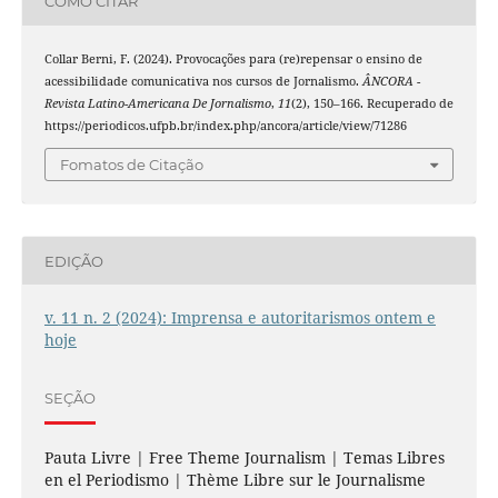
COMO CITAR
Collar Berni, F. (2024). Provocações para (re)repensar o ensino de
acessibilidade comunicativa nos cursos de Jornalismo.
ÂNCORA -
Revista Latino-Americana De Jornalismo
,
11
(2), 150–166. Recuperado de
https://periodicos.ufpb.br/index.php/ancora/article/view/71286
Fomatos de Citação
EDIÇÃO
v. 11 n. 2 (2024): Imprensa e autoritarismos ontem e
hoje
SEÇÃO
Pauta Livre | Free Theme Journalism | Temas Libres
en el Periodismo | Thème Libre sur le Journalisme