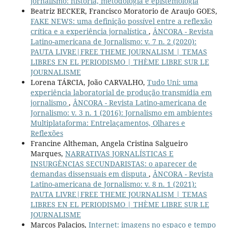
jornalismo: história, metodologia e epistemologia
Beatriz BECKER, Francisco Moratorio de Araujo GOES,
FAKE NEWS: uma definição possível entre a reflexão
crítica e a experiência jornalística
,
ÂNCORA - Revista
Latino-americana de Jornalismo: v. 7 n. 2 (2020):
PAUTA LIVRE|FREE THEME JOURNALISM | TEMAS
LIBRES EN EL PERIODISMO | THÈME LIBRE SUR LE
JOURNALISME
Lorena TÁRCIA, João CARVALHO,
Tudo Uni: uma
experiência laboratorial de produção transmídia em
jornalismo
,
ÂNCORA - Revista Latino-americana de
Jornalismo: v. 3 n. 1 (2016): Jornalismo em ambientes
Multiplataforma: Entrelaçamentos, Olhares e
Reflexões
Francine Altheman, Angela Cristina Salgueiro
Marques,
NARRATIVAS JORNALÍSTICAS E
INSURGÊNCIAS SECUNDARISTAS: o aparecer de
demandas dissensuais em disputa
,
ÂNCORA - Revista
Latino-americana de Jornalismo: v. 8 n. 1 (2021):
PAUTA LIVRE|FREE THEME JOURNALISM | TEMAS
LIBRES EN EL PERIODISMO | THÈME LIBRE SUR LE
JOURNALISME
Marcos Palacios,
Internet: imagens no espaço e tempo