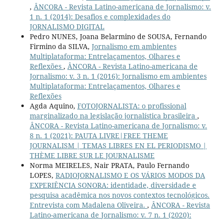
,
ÂNCORA - Revista Latino-americana de Jornalismo: v.
1 n. 1 (2014): Desafios e complexidades do
JORNALISMO DIGITAL
Pedro NUNES, Joana Belarmino de SOUSA, Fernando
Firmino da SILVA,
Jornalismo em ambientes
Multiplataforma: Entrelaçamentos, Olhares e
Reflexões
,
ÂNCORA - Revista Latino-americana de
Jornalismo: v. 3 n. 1 (2016): Jornalismo em ambientes
Multiplataforma: Entrelaçamentos, Olhares e
Reflexões
Agda Aquino,
FOTOJORNALISTA: o profissional
marginalizado na legislação jornalística brasileira
,
ÂNCORA - Revista Latino-americana de Jornalismo: v.
8 n. 1 (2021): PAUTA LIVRE|FREE THEME
JOURNALISM | TEMAS LIBRES EN EL PERIODISMO |
THÈME LIBRE SUR LE JOURNALISME
Norma MEIRELES, Nair PRATA, Paulo Fernando
LOPES,
RADIOJORNALISMO E OS VÁRIOS MODOS DA
EXPERIÊNCIA SONORA: identidade, diversidade e
pesquisa acadêmica nos novos contextos tecnológicos.
Entrevista com Madalena Oliveira.
,
ÂNCORA - Revista
Latino-americana de Jornalismo: v. 7 n. 1 (2020):