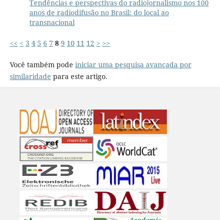
Tendências e perspectivas do radiojornalismo nos 100
anos de radiodifusão no Brasil: do local ao
transnacional
<<
<
3
4
5
6
7
8
9
10
11
12
>
>>
Você também pode
iniciar uma pesquisa avançada por
similaridade
para este artigo.