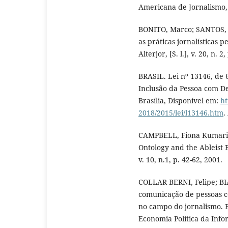
Americana de Jornalismo, v
BONITO, Marco; SANTOS, L
as práticas jornalísticas p
Alterjor, [S. l.], v. 20, n. 
BRASIL. Lei nº 13146, de 6
Inclusão da Pessoa com Def
Brasília, Disponível em:
ht
2018/2015/lei/l13146.htm
.
CAMPBELL, Fiona Kumari. “
Ontology and the Ableist 
v. 10, n.1, p. 42-62, 2001.
COLLAR BERNI, Felipe; BI
comunicação de pessoas c
no campo do jornalismo. Ep
Economia Política da Info