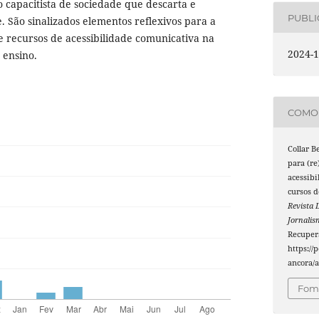
 capacitista de sociedade que descarta e
PUBL
. São sinalizados elementos reflexivos para a
e recursos de acessibilidade comunicativa na
2024-1
 ensino.
COMO 
Collar B
para (re
acessibi
cursos d
Revista 
Jornali
Recuper
https://
ancora/a
Foma