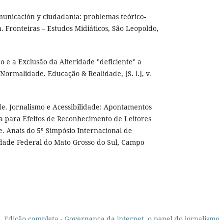
municación y ciudadanía: problemas teórico-
ón. Fronteiras – Estudos Midiáticos, São Leopoldo,
o e a Exclusão da Alteridade "deficiente" a
 Normalidade. Educação & Realidade, [S. l.], v.
e. Jornalismo e Acessibilidade: Apontamentos
a para Efeitos de Reconhecimento de Leitores
e. Anais do 5º Simpósio Internacional de
idade Federal do Mato Grosso do Sul, Campo
s,
Edição completa - Governança da internet, o papel do jornalismo e