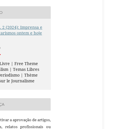
ÃO
n. 2 (2024): Imprensa e
tarismos ontem e hoje
O
 Livre | Free Theme
lism | Temas Libres
Periodismo | Thème
sur le Journalisme
ÇA
etivar a aprovação de artigos,
as, relatos profissionais ou