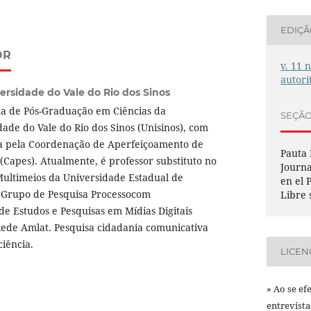
EDIÇ
OR
v. 11 
autori
ersidade do Vale do Rio dos Sinos
a de Pós-Graduação em Ciências da
SEÇÃ
de do Vale do Rio dos Sinos (Unisinos), com
da pela Coordenação de Aperfeiçoamento de
Pauta
 (Capes). Atualmente, é professor substituto no
Journa
ultimeios da Universidade Estadual de
en el 
 Grupo de Pesquisa Processocom
Libre 
de Estudos e Pesquisas em Mídias Digitais
ede Amlat. Pesquisa cidadania comunicativa
ciência.
LICEN
» Ao se ef
entrevist