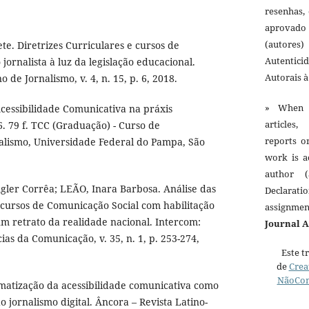
resenhas,
aprovado
(autores)
e. Diretrizes Curriculares e cursos de
Autentici
jornalista à luz da legislação educacional.
Autorais 
o de Jornalismo, v. 4, n. 15, p. 6, 2018.
» When 
Acessibilidade Comunicativa na práxis
articles,
16. 79 f. TCC (Graduação) - Curso de
reports o
nalismo, Universidade Federal do Pampa, São
work is a
author (
ler Corrêa; LEÃO, Inara Barbosa. Análise das
Declarat
 cursos de Comunicação Social com habilitação
assignme
um retrato da realidade nacional. Intercom:
Journal 
cias da Comunicação, v. 35, n. 1, p. 253-274,
Este t
de
Crea
NãoCom
atização da acessibilidade comunicativa como
do jornalismo digital. Âncora – Revista Latino-