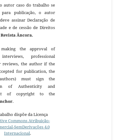
 o autor caso do trabalho se
 para publicação, o autor
 deve assinar Declaração de
dade e de cessão de Direitos
à
Revista Âncora.
making the approval of
 interviews, professional
r reviews, the author if the
ccepted for publication, the
authors) must sign the
ion of Authenticity and
nt of copyright to the
Anchor
.
rabalho dispõe da Licença
tive Commons Atribuição-
ercial-SemDerivações 4.0
Internacional
.