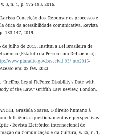
. 3, n. 1, p. 175-193, 2016.
arissa Conceição dos. Repensar os processos e
ela ótica da acessibilidade comunicativa. Revista
2, p. 133-147, 2019.
 de julho de 2015. Institui a Lei Brasileira de
iciência (Estatuto da Pessoa com Deficiência).
tp://www.planalto.gov.br/ccivil_03/_ato2015-
 Acesso em: 02 fev. 2023.
InciPng Legal FicPons: Disability's Date with
Body of the Law.” Griffith Law Review, London,
ANCHI, Graziela Soares. O direito humano à
om deficiência: questionamentos e perspectivas
tic - Revista Eletrônica Internacional de
rmação da Comunicação e da Cultura, v. 25, n. 1,