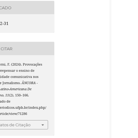
ICADO
2-31
CITAR
erni, F. (2024). Provocações
)repensar o ensino de
lidade comunicativa nos
e Jornalismo.
ÂNCORA -
Latino-Americana De
smo
,
11
(2), 150–166.
ado de
periodicos.ufpb.br/index.php/
rticle/view/71286
tos de Citação