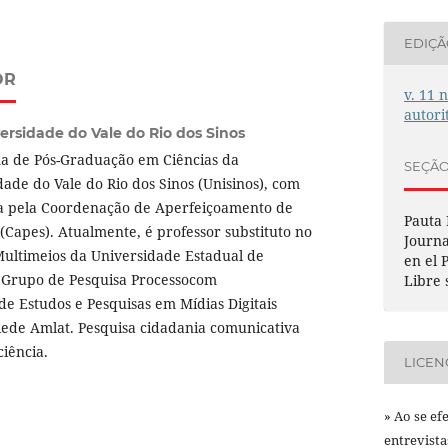
EDIÇ
OR
v. 11 
autori
ersidade do Vale do Rio dos Sinos
a de Pós-Graduação em Ciências da
SEÇÃ
de do Vale do Rio dos Sinos (Unisinos), com
da pela Coordenação de Aperfeiçoamento de
Pauta
 (Capes). Atualmente, é professor substituto no
Journa
ultimeios da Universidade Estadual de
en el 
 Grupo de Pesquisa Processocom
Libre 
de Estudos e Pesquisas em Mídias Digitais
ede Amlat. Pesquisa cidadania comunicativa
ciência.
LICEN
» Ao se ef
entrevist