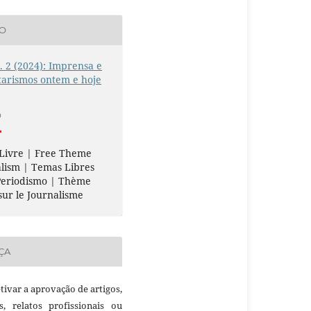
ÃO
n. 2 (2024): Imprensa e
tarismos ontem e hoje
O
 Livre | Free Theme
lism | Temas Libres
Periodismo | Thème
sur le Journalisme
ÇA
etivar a aprovação de artigos,
as, relatos profissionais ou