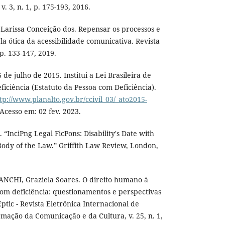
. 3, n. 1, p. 175-193, 2016.
arissa Conceição dos. Repensar os processos e
ela ótica da acessibilidade comunicativa. Revista
2, p. 133-147, 2019.
 de julho de 2015. Institui a Lei Brasileira de
iciência (Estatuto da Pessoa com Deficiência).
tp://www.planalto.gov.br/ccivil_03/_ato2015-
 Acesso em: 02 fev. 2023.
InciPng Legal FicPons: Disability's Date with
Body of the Law.” Griffith Law Review, London,
ANCHI, Graziela Soares. O direito humano à
om deficiência: questionamentos e perspectivas
tic - Revista Eletrônica Internacional de
rmação da Comunicação e da Cultura, v. 25, n. 1,