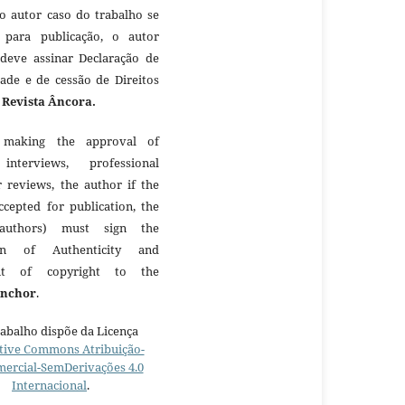
 o autor caso do trabalho se
 para publicação, o autor
 deve assinar Declaração de
dade e de cessão de Direitos
à
Revista Âncora.
making the approval of
 interviews, professional
r reviews, the author if the
ccepted for publication, the
authors) must sign the
ion of Authenticity and
nt of copyright to the
Anchor
.
rabalho dispõe da Licença
tive Commons Atribuição-
ercial-SemDerivações 4.0
Internacional
.