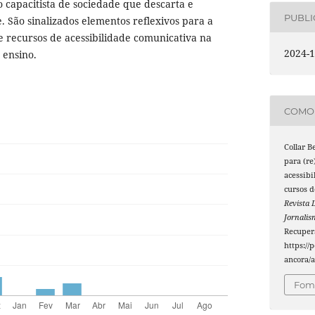
 capacitista de sociedade que descarta e
PUBL
. São sinalizados elementos reflexivos para a
e recursos de acessibilidade comunicativa na
2024-1
 ensino.
COMO 
Collar B
para (re
acessibi
cursos d
Revista 
Jornali
Recuper
https://
ancora/a
Foma