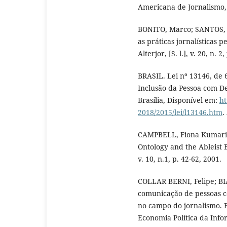
Americana de Jornalismo, v
BONITO, Marco; SANTOS, L
as práticas jornalísticas p
Alterjor, [S. l.], v. 20, n. 
BRASIL. Lei nº 13146, de 6
Inclusão da Pessoa com Def
Brasília, Disponível em:
ht
2018/2015/lei/l13146.htm
.
CAMPBELL, Fiona Kumari. “
Ontology and the Ableist 
v. 10, n.1, p. 42-62, 2001.
COLLAR BERNI, Felipe; BI
comunicação de pessoas c
no campo do jornalismo. Ep
Economia Política da Info