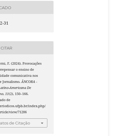
ICADO
2-31
CITAR
erni, F. (2024). Provocações
)repensar o ensino de
lidade comunicativa nos
e Jornalismo.
ÂNCORA -
Latino-Americana De
smo
,
11
(2), 150–166.
ado de
periodicos.ufpb.br/index.php/
rticle/view/71286
tos de Citação