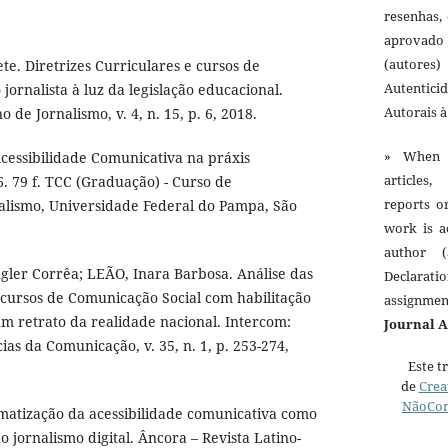
resenhas,
aprovado
(autores)
e. Diretrizes Curriculares e cursos de
Autentici
jornalista à luz da legislação educacional.
Autorais 
o de Jornalismo, v. 4, n. 15, p. 6, 2018.
» When 
Acessibilidade Comunicativa na práxis
articles,
16. 79 f. TCC (Graduação) - Curso de
reports o
nalismo, Universidade Federal do Pampa, São
work is a
author (
ler Corrêa; LEÃO, Inara Barbosa. Análise das
Declarat
 cursos de Comunicação Social com habilitação
assignme
um retrato da realidade nacional. Intercom:
Journal 
cias da Comunicação, v. 35, n. 1, p. 253-274,
Este t
de
Crea
NãoCom
atização da acessibilidade comunicativa como
do jornalismo digital. Âncora – Revista Latino-