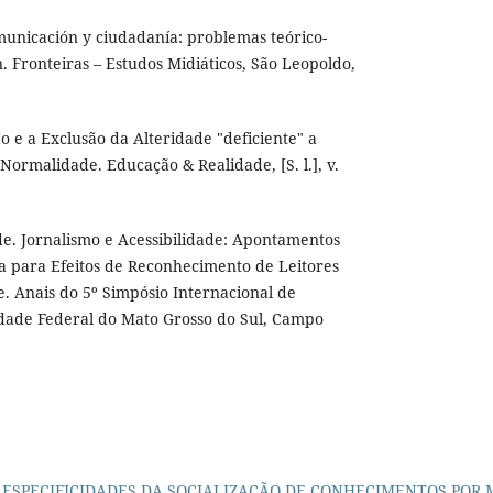
municación y ciudadanía: problemas teórico-
ón. Fronteiras – Estudos Midiáticos, São Leopoldo,
o e a Exclusão da Alteridade "deficiente" a
 Normalidade. Educação & Realidade, [S. l.], v.
e. Jornalismo e Acessibilidade: Apontamentos
a para Efeitos de Reconhecimento de Leitores
e. Anais do 5º Simpósio Internacional de
idade Federal do Mato Grosso do Sul, Campo
,
ESPECIFICIDADES DA SOCIALIZAÇÃO DE CONHECIMENTOS POR 