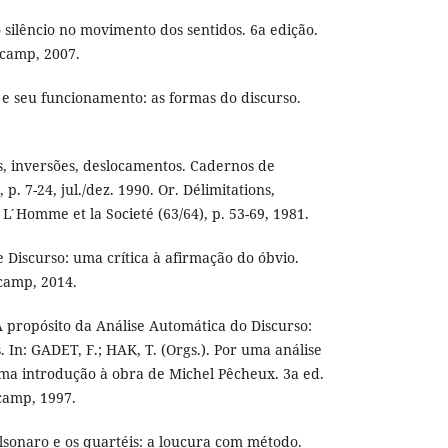
silêncio no movimento dos sentidos. 6a edição.
icamp, 2007.
e seu funcionamento: as formas do discurso.
s, inversões, deslocamentos. Cadernos de
, p. 7-24, jul./dez. 1990. Or. Délimitations,
L ́Homme et la Societé (63/64), p. 53-69, 1981.
Discurso: uma crítica à afirmação do óbvio.
camp, 2014.
 propósito da Análise Automática do Discurso:
. In: GADET, F.; HAK, T. (Orgs.). Por uma análise
uma introdução à obra de Michel Pêcheux. 3a ed.
camp, 1997.
sonaro e os quartéis: a loucura com método.