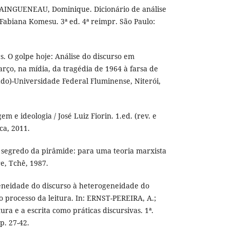
INGUENEAU, Dominique. Dicionário de análise
 Fabiana Komesu. 3ª ed. 4ª reimpr. São Paulo:
. O golpe hoje: Análise do discurso em
ço, na mídia, da tragédia de 1964 à farsa de
rado)-Universidade Federal Fluminense, Niterói,
em e ideologia / José Luiz Fiorin. 1.ed. (rev. e
ica, 2011.
segredo da pirâmide: para uma teoria marxista
e, Tchê, 1987.
neidade do discurso à heterogeneidade do
o processo da leitura. In: ERNST-PEREIRA, A.;
tura e a escrita como práticas discursivas. 1ª.
p. 27-42.