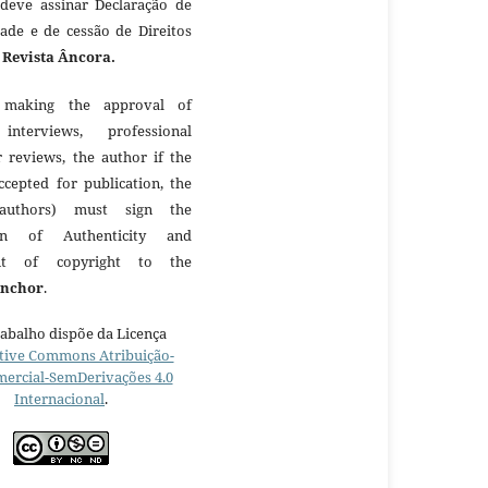
 deve assinar Declaração de
dade e de cessão de Direitos
à
Revista Âncora.
making the approval of
 interviews, professional
r reviews, the author if the
ccepted for publication, the
authors) must sign the
ion of Authenticity and
nt of copyright to the
Anchor
.
rabalho dispõe da Licença
tive Commons Atribuição-
ercial-SemDerivações 4.0
Internacional
.