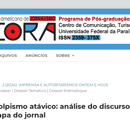
RQUIVOS
ANÚNCIOS
SOBRE
 N. 2 (2024): IMPRENSA E AUTORITARISMOS ONTEM E HOJE
/
ossier | Dossier Temático | Dossier thématique
olpismo atávico: análise do discurs
apa do jornal