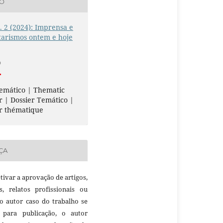
ÃO
n. 2 (2024): Imprensa e
tarismos ontem e hoje
O
emático | Thematic
r | Dossier Temático |
r thématique
ÇA
etivar a aprovação de artigos,
as, relatos profissionais ou
 o autor caso do trabalho se
 para publicação, o autor