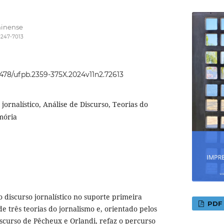
minense
4247-7013
22478/ufpb.2359-375X.2024v11n2.72613
 jornalístico, Análise de Discurso, Teorias do
mória
o discurso jornalístico no suporte primeira
PDF
e três teorias do jornalismo e, orientado pelos
iscurso de Pêcheux e Orlandi, refaz o percurso