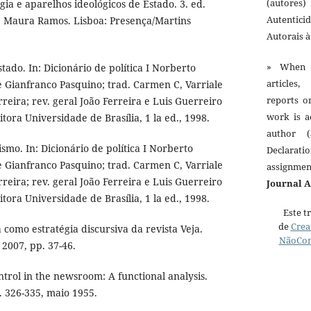
(autores)
ia e aparelhos ideológicos de Estado. 3. ed.
Autentici
 Maura Ramos. Lisboa: Presença/Martins
Autorais 
» When 
ado. In: Dicionário de política I Norberto
articles,
e Gianfranco Pasquino; trad. Carmen C, Varriale
reports o
erreira; rev. geral João Ferreira e Luis Guerreiro
work is a
Editora Universidade de Brasília, 1 la ed., 1998.
author (
mo. In: Dicionário de política I Norberto
Declarat
e Gianfranco Pasquino; trad. Carmen C, Varriale
assignme
erreira; rev. geral João Ferreira e Luis Guerreiro
Journal 
Editora Universidade de Brasília, 1 la ed., 1998.
Este t
de
Crea
como estratégia discursiva da revista Veja.
NãoCom
. 2007, pp. 37-46.
trol in the newsroom: A functional analysis.
 p. 326-335, maio 1955.