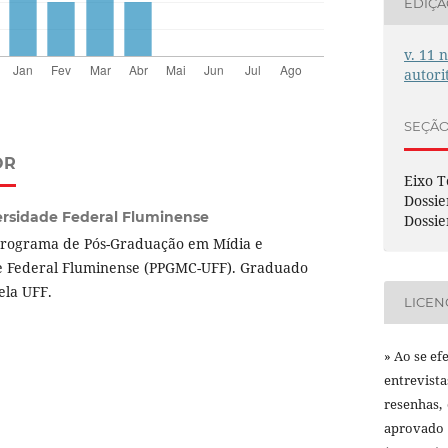
EDIÇ
v. 11 
autori
SEÇÃ
OR
Eixo T
Dossie
ersidade Federal Fluminense
Dossie
Programa de Pós-Graduação em Mídia e
e Federal Fluminense (PPGMC-UFF). Graduado
ela UFF.
LICEN
» Ao se ef
entrevist
resenhas,
aprovado