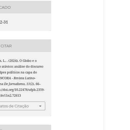
ICADO
2-31
CITAR
s, L. . (2024). O Globo e o
 atávico: análise do discurso
lpes políticos na capa do
NCORA - Revista Latino-
na De Jornalismo
,
11
(2), 66–
s://doi.org/10.22478/ufpb.2359-
24v11n2.72613
tos de Citação