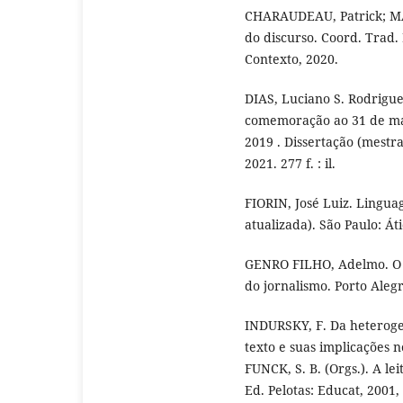
CHARAUDEAU, Patrick; MA
do discurso. Coord. Trad.
Contexto, 2020.
DIAS, Luciano S. Rodrigues
comemoração ao 31 de mar
2019 . Dissertação (mest
2021. 277 f. : il.
FIORIN, José Luiz. Linguag
atualizada). São Paulo: Át
GENRO FILHO, Adelmo. O 
do jornalismo. Porto Alegr
INDURSKY, F. Da heteroge
texto e suas implicações n
FUNCK, S. B. (Orgs.). A lei
Ed. Pelotas: Educat, 2001, 