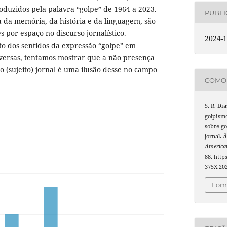
roduzidos pela palavra “golpe” de 1964 a 2023.
PUBL
la da memória, da história e da linguagem, são
es por espaço no discurso jornalístico.
2024-1
o dos sentidos da expressão “golpe” em
versas, tentamos mostrar que a não presença
o (sujeito) jornal é uma ilusão desse no campo
COMO 
S. R. Dia
golpismo
sobre go
jornal.
Â
America
88. http
375X.20
Foma