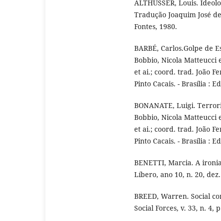
ALTHUSSER, Louis. Ideolog
Tradução Joaquim José de
Fontes, 1980.
BARBÉ, Carlos.Golpe de Est
Bobbio, Nicola Matteucci 
et ai.; coord. trad. João F
Pinto Cacais. - Brasília : 
BONANATE, Luigi. Terroris
Bobbio, Nicola Matteucci 
et ai.; coord. trad. João F
Pinto Cacais. - Brasília : 
BENETTI, Marcia. A ironia 
Líbero, ano 10, n. 20, dez
BREED, Warren. Social con
Social Forces, v. 33, n. 4,