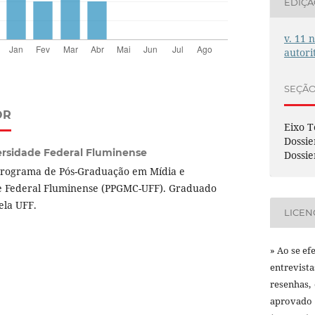
EDIÇ
v. 11 
autori
SEÇÃ
OR
Eixo T
Dossie
ersidade Federal Fluminense
Dossie
Programa de Pós-Graduação em Mídia e
e Federal Fluminense (PPGMC-UFF). Graduado
ela UFF.
LICEN
» Ao se ef
entrevist
resenhas,
aprovado