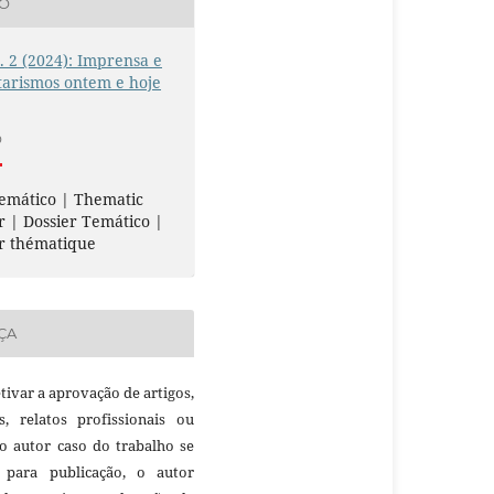
ÃO
n. 2 (2024): Imprensa e
tarismos ontem e hoje
O
emático | Thematic
r | Dossier Temático |
r thématique
ÇA
etivar a aprovação de artigos,
as, relatos profissionais ou
 o autor caso do trabalho se
 para publicação, o autor