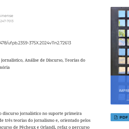
minense
4247-7013
22478/ufpb.2359-375X.2024v11n2.72613
 jornalístico, Análise de Discurso, Teorias do
mória
o discurso jornalístico no suporte primeira
PDF
e três teorias do jornalismo e, orientado pelos
iscurso de Pêcheux e Orlandi, refaz o percurso