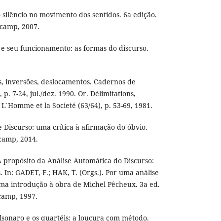
silêncio no movimento dos sentidos. 6a edição.
icamp, 2007.
e seu funcionamento: as formas do discurso.
s, inversões, deslocamentos. Cadernos de
, p. 7-24, jul./dez. 1990. Or. Délimitations,
L ́Homme et la Societé (63/64), p. 53-69, 1981.
Discurso: uma crítica à afirmação do óbvio.
camp, 2014.
 propósito da Análise Automática do Discurso:
. In: GADET, F.; HAK, T. (Orgs.). Por uma análise
uma introdução à obra de Michel Pêcheux. 3a ed.
camp, 1997.
sonaro e os quartéis: a loucura com método.