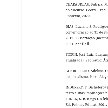
CHARAUDEAU, Patrick; MA
do discurso. Coord. Trad.
Contexto, 2020.
DIAS, Luciano S. Rodrigues
comemoração ao 31 de mar
2019 . Dissertação (mest
2021. 277 f. : il.
FIORIN, José Luiz. Linguag
atualizada). São Paulo: Át
GENRO FILHO, Adelmo. O 
do jornalismo. Porto Alegr
INDURSKY, F. Da heteroge
texto e suas implicações n
FUNCK, S. B. (Orgs.). A lei
Ed. Pelotas: Educat, 2001, 