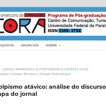
RQUIVOS
ANÚNCIOS
SOBRE
 N. 2 (2024): IMPRENSA E AUTORITARISMOS ONTEM E HOJE
/
ossier | Dossier Temático | Dossier thématique
olpismo atávico: análise do discurs
apa do jornal