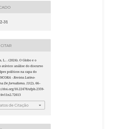
ICADO
2-31
CITAR
s, L. . (2024). O Globo e o
 atávico: análise do discurso
lpes políticos na capa do
NCORA - Revista Latino-
na De Jornalismo
,
11
(2), 66–
s://doi.org/10.22478/ufpb.2359-
24v11n2.72613
tos de Citação