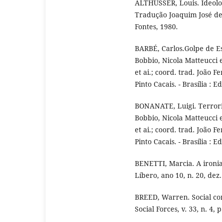
ALTHUSSER, Louis. Ideolog
Tradução Joaquim José de
Fontes, 1980.
BARBÉ, Carlos.Golpe de Est
Bobbio, Nicola Matteucci 
et ai.; coord. trad. João F
Pinto Cacais. - Brasília : 
BONANATE, Luigi. Terroris
Bobbio, Nicola Matteucci 
et ai.; coord. trad. João F
Pinto Cacais. - Brasília : 
BENETTI, Marcia. A ironia 
Líbero, ano 10, n. 20, dez
BREED, Warren. Social con
Social Forces, v. 33, n. 4,