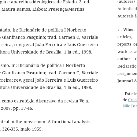
(autores)
ia e aparelhos ideológicos de Estado. 3. ed.
Autentici
 Maura Ramos. Lisboa: Presença/Martins
Autorais 
» When 
ado. In: Dicionário de política I Norberto
articles,
e Gianfranco Pasquino; trad. Carmen C, Varriale
reports o
erreira; rev. geral João Ferreira e Luis Guerreiro
work is a
Editora Universidade de Brasília, 1 la ed., 1998.
author (
mo. In: Dicionário de política I Norberto
Declarat
e Gianfranco Pasquino; trad. Carmen C, Varriale
assignme
erreira; rev. geral João Ferreira e Luis Guerreiro
Journal 
Editora Universidade de Brasília, 1 la ed., 1998.
Este t
de
Crea
como estratégia discursiva da revista Veja.
NãoCom
. 2007, pp. 37-46.
trol in the newsroom: A functional analysis.
 p. 326-335, maio 1955.