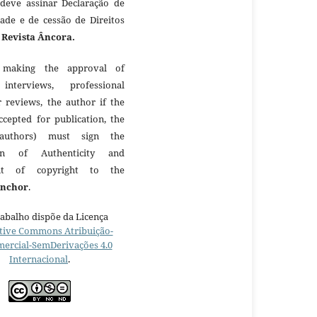
 deve assinar Declaração de
dade e de cessão de Direitos
à
Revista Âncora.
making the approval of
 interviews, professional
r reviews, the author if the
ccepted for publication, the
authors) must sign the
ion of Authenticity and
nt of copyright to the
Anchor
.
rabalho dispõe da Licença
tive Commons Atribuição-
ercial-SemDerivações 4.0
Internacional
.