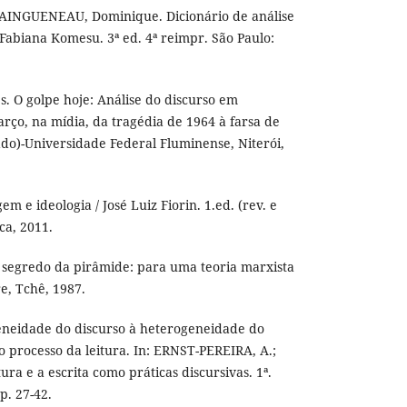
INGUENEAU, Dominique. Dicionário de análise
 Fabiana Komesu. 3ª ed. 4ª reimpr. São Paulo:
. O golpe hoje: Análise do discurso em
ço, na mídia, da tragédia de 1964 à farsa de
rado)-Universidade Federal Fluminense, Niterói,
em e ideologia / José Luiz Fiorin. 1.ed. (rev. e
ica, 2011.
segredo da pirâmide: para uma teoria marxista
e, Tchê, 1987.
neidade do discurso à heterogeneidade do
o processo da leitura. In: ERNST-PEREIRA, A.;
tura e a escrita como práticas discursivas. 1ª.
p. 27-42.