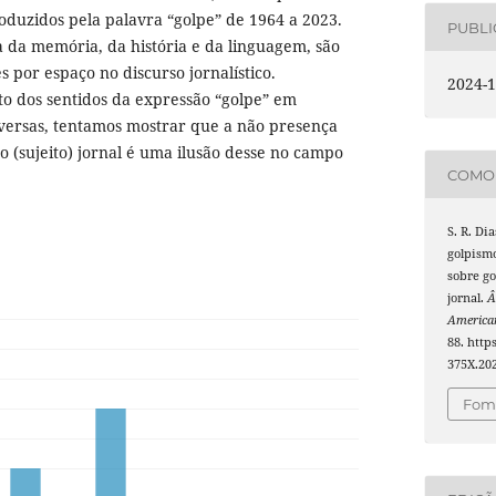
roduzidos pela palavra “golpe” de 1964 a 2023.
PUBL
la da memória, da história e da linguagem, são
es por espaço no discurso jornalístico.
2024-1
o dos sentidos da expressão “golpe” em
versas, tentamos mostrar que a não presença
o (sujeito) jornal é uma ilusão desse no campo
COMO 
S. R. Dia
golpismo
sobre go
jornal.
Â
America
88. http
375X.20
Foma