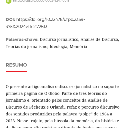
https://orcid.org/0000-0002-4247-7013
DOI:
https://doi.org/10.22478/ufpb.2359-
375X.2024v11n2.72613
Discurso jornalístico, Análise de Discurso,
Palavras-chave:
Teorias do jornalismo, Ideologia, Memória
RESUMO
O presente artigo analisa o discurso jornalístico no suporte
primeira página de O Globo. Parte de três teorias do
jornalismo e, orientado pelos conceitos da Análise de
Discurso de Pêcheux e Orlandi, refaz o percurso discursivo
dos sentidos produzidos pela palavra “golpe” de 1964 a
2023. Nesse trajeto, pela bússola da memória, da história e
da linguagem, são revistas a disputa de fontes por espaço