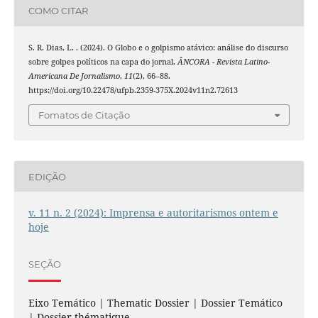
COMO CITAR
S. R. Dias, L. . (2024). O Globo e o golpismo atávico: análise do discurso
sobre golpes políticos na capa do jornal.
ÂNCORA - Revista Latino-
Americana De Jornalismo
,
11
(2), 66–88.
https://doi.org/10.22478/ufpb.2359-375X.2024v11n2.72613
Fomatos de Citação
EDIÇÃO
v. 11 n. 2 (2024): Imprensa e autoritarismos ontem e
hoje
SEÇÃO
Eixo Temático | Thematic Dossier | Dossier Temático
| Dossier thématique