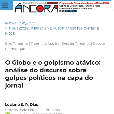
INÍCIO
/
ARQUIVOS
/
V. 11 N. 2 (2024): IMPRENSA E AUTORITARISMOS ONTEM E
HOJE
/
Eixo Temático | Thematic Dossier | Dossier Temático | Dossier
thématique
O Globo e o golpismo atávico:
análise do discurso sobre
golpes políticos na capa do
jornal
Luciano S. R. Dias
Universidade Federal Fluminense