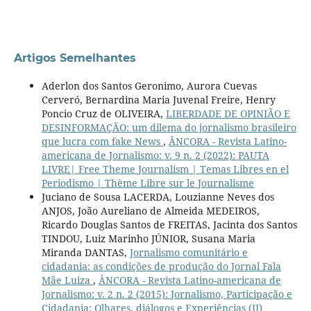
Artigos Semelhantes
Aderlon dos Santos Geronimo, Aurora Cuevas
Cerveró, Bernardina Maria Juvenal Freire, Henry
Poncio Cruz de OLIVEIRA,
LIBERDADE DE OPINIÃO E
DESINFORMAÇÃO: um dilema do jornalismo brasileiro
que lucra com fake News
,
ÂNCORA - Revista Latino-
americana de Jornalismo: v. 9 n. 2 (2022): PAUTA
LIVRE| Free Theme Journalism | Temas Libres en el
Periodismo | Thème Libre sur le Journalisme
Juciano de Sousa LACERDA, Louzianne Neves dos
ANJOS, João Aureliano de Almeida MEDEIROS,
Ricardo Douglas Santos de FREITAS, Jacinta dos Santos
TINDOU, Luiz Marinho JÚNIOR, Susana Maria
Miranda DANTAS,
Jornalismo comunitário e
cidadania: as condições de produção do Jornal Fala
Mãe Luiza
,
ÂNCORA - Revista Latino-americana de
Jornalismo: v. 2 n. 2 (2015): Jornalismo, Participação e
Cidadania: Olhares, diálogos e Experiências (II)