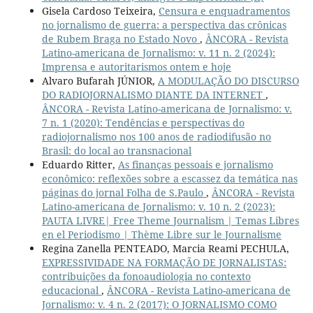
Gisela Cardoso Teixeira,
Censura e enquadramentos
no jornalismo de guerra: a perspectiva das crônicas
de Rubem Braga no Estado Novo
,
ÂNCORA - Revista
Latino-americana de Jornalismo: v. 11 n. 2 (2024):
Imprensa e autoritarismos ontem e hoje
Alvaro Bufarah JÚNIOR,
A MODULAÇÃO DO DISCURSO
DO RADIOJORNALISMO DIANTE DA INTERNET
,
ÂNCORA - Revista Latino-americana de Jornalismo: v.
7 n. 1 (2020): Tendências e perspectivas do
radiojornalismo nos 100 anos de radiodifusão no
Brasil: do local ao transnacional
Eduardo Ritter,
As finanças pessoais e jornalismo
econômico: reflexões sobre a escassez da temática nas
páginas do jornal Folha de S.Paulo
,
ÂNCORA - Revista
Latino-americana de Jornalismo: v. 10 n. 2 (2023):
PAUTA LIVRE| Free Theme Journalism | Temas Libres
en el Periodismo | Thème Libre sur le Journalisme
Regina Zanella PENTEADO, Marcia Reami PECHULA,
EXPRESSIVIDADE NA FORMAÇÃO DE JORNALISTAS:
contribuições da fonoaudiologia no contexto
educacional
,
ÂNCORA - Revista Latino-americana de
Jornalismo: v. 4 n. 2 (2017): O JORNALISMO COMO