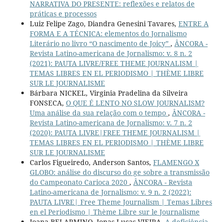
NARRATIVA DO PRESENTE: reflexões e relatos de
práticas e processos
Luiz Felipe Zago, Diandra Genesini Tavares,
ENTRE A
FORMA E A TÉCNICA: elementos do Jornalismo
Literário no livro “O nascimento de Joicy”
,
ÂNCORA -
Revista Latino-americana de Jornalismo: v. 8 n. 2
(2021): PAUTA LIVRE/FREE THEME JOURNALISM |
TEMAS LIBRES EN EL PERIODISMO | THÈME LIBRE
SUR LE JOURNALISME
Bárbara NICKEL, Virginia Pradelina da Silveira
FONSECA,
O QUE É LENTO NO SLOW JOURNALISM?
Uma análise da sua relação com o tempo
,
ÂNCORA -
Revista Latino-americana de Jornalismo: v. 7 n. 2
(2020): PAUTA LIVRE|FREE THEME JOURNALISM |
TEMAS LIBRES EN EL PERIODISMO | THÈME LIBRE
SUR LE JOURNALISME
Carlos Figueiredo, Anderson Santos,
FLAMENGO X
GLOBO: análise do discurso do ge sobre a transmissão
do Campeonato Carioca 2020
,
ÂNCORA - Revista
Latino-americana de Jornalismo: v. 9 n. 2 (2022):
PAUTA LIVRE| Free Theme Journalism | Temas Libres
en el Periodismo | Thème Libre sur le Journalisme
Joana BELARMINO, Jonas Lucas VIEIRA,
A deficiência