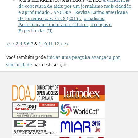
da cobertura da aids: por um jornalismo mais cidadão
e aprofundado
,
ÂNCORA - Revista Latino-americana
de Jornalismo: v. 2 n. 2 (2015): Jornalismo,
Participação e Cidadania: Olhares, diálogos e
Experiências (II)
<<
<
3
4
5
6
7
8
9
10
11
12
>
>>
Você também pode
iniciar uma pesquisa avançada por
similaridade
para este artigo.