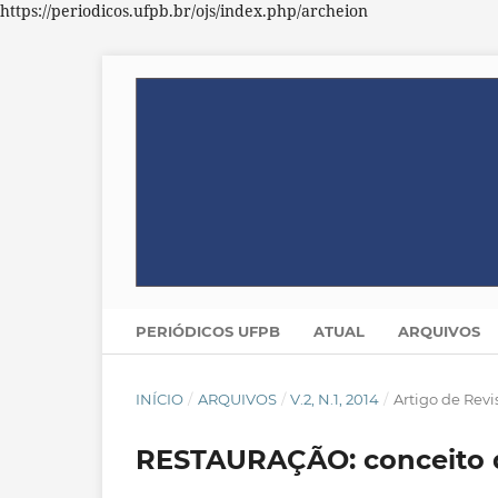
https://periodicos.ufpb.br/ojs/index.php/archeion
PERIÓDICOS UFPB
ATUAL
ARQUIVOS
INÍCIO
/
ARQUIVOS
/
V.2, N.1, 2014
/
Artigo de Revi
RESTAURAÇÃO: conceito d