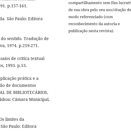
compartilhamento sem fins lucrat
91. p.157-161.
de sua obra pelo seu uso/citação d
modo referenciado (com
a. São Paulo: Editora
reconhecimento da autoria e
publicação nesta revista).
a do sentido. Tradução de
va, 1974. p.259-271.
aios de crítica textual
s, 1993. p.53.
licação prática e a
ção de documentos
NAL DE BIBLIOTECÁRIOS,
sboa: Câmara Municipal,
Os limites da
 São Paulo: Editora