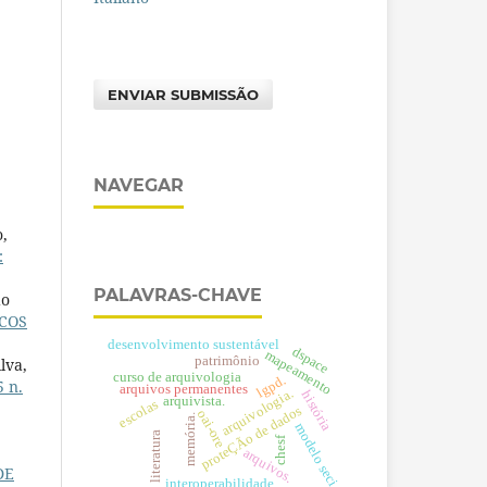
ENVIAR SUBMISSÃO
NAVEGAR
o,
:
PALAVRAS-CHAVE
do
COS
desenvolvimento sustentável
dspace
mapeamento
patrimônio
lva,
curso de arquivologia
lgpd.
5 n.
arquivos permanentes
arquivologia.
história
arquivista.
escolas
proteÇÃo de dados
oai-ore
memória.
modelo seci
literatura
chesf
arquivos.
DE
interoperabilidade