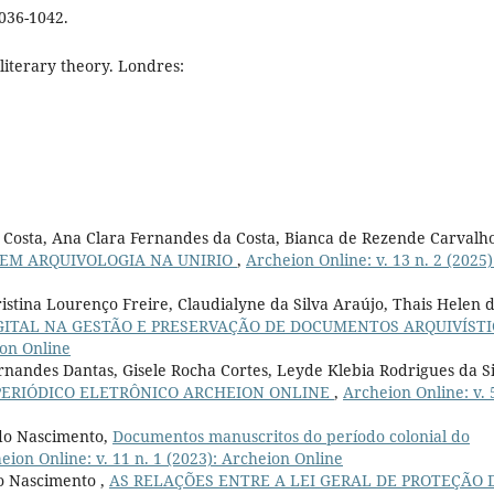
1036-1042.
literary theory. Londres:
a Costa, Ana Clara Fernandes da Costa, Bianca de Rezende Carvalh
 EM ARQUIVOLOGIA NA UNIRIO
,
Archeion Online: v. 13 n. 2 (2025)
ristina Lourenço Freire, Claudialyne da Silva Araújo, Thais Helen 
ITAL NA GESTÃO E PRESERVAÇÃO DE DOCUMENTOS ARQUIVÍSTI
ion Online
ernandes Dantas, Gisele Rocha Cortes, Leyde Klebia Rodrigues da Si
 PERIÓDICO ELETRÔNICO ARCHEION ONLINE
,
Archeion Online: v. 
 do Nascimento,
Documentos manuscritos do período colonial do
eion Online: v. 11 n. 1 (2023): Archeion Online
o Nascimento ,
AS RELAÇÕES ENTRE A LEI GERAL DE PROTEÇÃO 