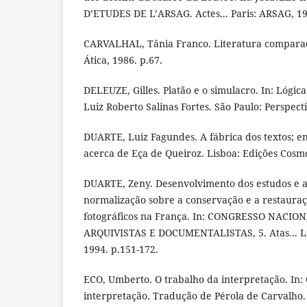
D’ETUDES DE L’ARSAG. Actes... Paris: ARSAG, 19
CARVALHAL, Tânia Franco. Literatura comparad
Ática, 1986. p.67.
DELEUZE, Gilles. Platão e o simulacro. In: Lógic
Luiz Roberto Salinas Fortes. São Paulo: Perspecti
DUARTE, Luiz Fagundes. A fábrica dos textos; ens
acerca de Eça de Queiroz. Lisboa: Edições Cosmo
DUARTE, Zeny. Desenvolvimento dos estudos e ap
normalização sobre a conservação e a restaura
fotográficos na França. In: CONGRESSO NACIO
ARQUIVISTAS E DOCUMENTALISTAS, 5. Atas... Li
1994. p.151-172.
ECO, Umberto. O trabalho da interpretação. In: 
interpretação. Tradução de Pérola de Carvalho.