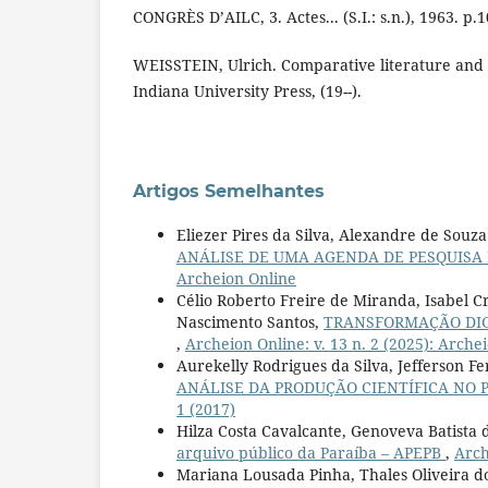
CONGRÈS D’AILC, 3. Actes... (S.I.: s.n.), 1963. p.
WEISSTEIN, Ulrich. Comparative literature and 
Indiana University Press, (19--).
Artigos Semelhantes
Eliezer Pires da Silva, Alexandre de Souz
ANÁLISE DE UMA AGENDA DE PESQUISA
Archeion Online
Célio Roberto Freire de Miranda, Isabel C
Nascimento Santos,
TRANSFORMAÇÃO DIG
,
Archeion Online: v. 13 n. 2 (2025): Arche
Aurekelly Rodrigues da Silva, Jefferson F
ANÁLISE DA PRODUÇÃO CIENTÍFICA NO
1 (2017)
Hilza Costa Cavalcante, Genoveva Batista
arquivo público da Paraíba – APEPB
,
Arch
Mariana Lousada Pinha, Thales Oliveira d