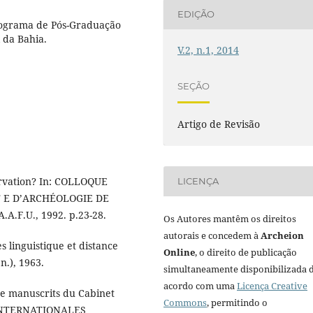
EDIÇÃO
rograma de Pós-Graduação
 da Bahia.
V.2, n.1, 2014
SEÇÃO
Artigo de Revisão
rvation? In: COLLOQUE
LICENÇA
T E D’ARCHÉOLOGIE DE
A.F.U., 1992. p.23-28.
Os Autores mantêm os direitos
autorais e concedem à
Archeion
s linguistique et distance
Online
, o direito de publicação
n.), 1963.
simultaneamente disponibilizada 
acordo com uma
Licença Creative
re manuscrits du Cabinet
Commons
, permitindo o
S INTERNATIONALES