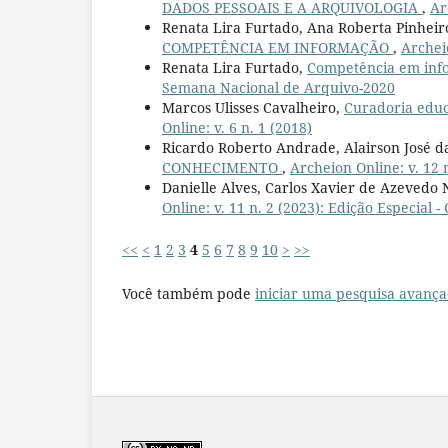
DADOS PESSOAIS E A ARQUIVOLOGIA
,
Ar
Renata Lira Furtado, Ana Roberta Pinheir
COMPETÊNCIA EM INFORMAÇÃO
,
Archeio
Renata Lira Furtado,
Competência em info
Semana Nacional de Arquivo-2020
Marcos Ulisses Cavalheiro,
Curadoria educa
Online: v. 6 n. 1 (2018)
Ricardo Roberto Andrade, Alairson José da
CONHECIMENTO
,
Archeion Online: v. 12 
Danielle Alves, Carlos Xavier de Azevedo 
Online: v. 11 n. 2 (2023): Edição Especial
<<
<
1
2
3
4
5
6
7
8
9
10
>
>>
Você também pode
iniciar uma pesquisa avança