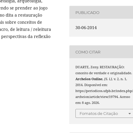
seologia, arqueologia,
vendo se prender ao jogo
PUBLICADO
mo dita a restauração
is sobre conceitos de
30-06-2014
cro, de leitura / releitura
 perspectivas da reflexão
COMO CITAR
DUARTE, Zeny. RESTAURAÇÃO:
conceito de verdade e originalidade.
Archeion Online
,
[S. l.]
, v. 2, n. 1,
2014. Disponível em:
https://periodicos.ufpb.br/index.php
archeion/article/view/19794. Acesso
em: 8 ago. 2026.
Fomatos de Citação