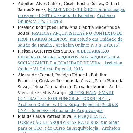
Adeilton Alves Calixto, Gisele Rocha Côrtes, Gilberta
Santos Soares,
ROMPENDO O SILÊNCIO: a informação
no espaço LGBT do estado da Paraíba
,
Archeion
Online: v. 4 n. 2 (2016)
Josealdo Rodrigues Leite, Ana Claudia Medeiros de
Sousa,
PRÁTICAS ARQUIVÍSTICAS NO CONTEXTO DE
PRONTUÁRIOS MÉDICOS: um estudo em Unidade de
Saúde da Família
,
Archeion Online: v. 3 n. 2 (2015)
Jackson Guterres dos Santos,
A DECLARAÇÃO
UNIVERSAL SOBRE ARQUIVOS, SUA ARQUIVÍSTICA
SOCIALIZANTE E A QUALIDADE DE VIDA
,
Archeion
Online: V.1 Edição Especial, 2013
Alexandre Fernal, Rodrigo Eduardo Botelho
Francisco, Gustavo Resende da Costa , Paula Hara da
Silva , Telma Campanha de Carvalho Madio , André
Vieira de Freitas Araújo ,
BLOCKCHAIN, SMART
CONTRACTS E NON-FUNGIBLE TOKEN (NFT)
,
Archeion Online: v. 13 n. Edição Especial (2025): X
CNA - Congresso Nacional de Arquivologia
Rita de Cássia Portela Silva,
A PESQUISA E A
FORMAÇÃO DE ARQUIVISTAS NA UFRGS: um olhar
para os TCC´s do Curso de Arquivologia
,
Archeion