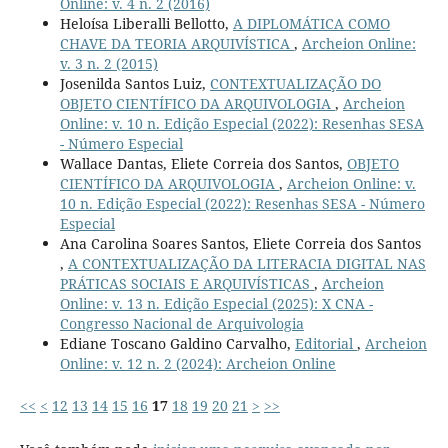
Online: v. 4 n. 2 (2016)
Heloísa Liberalli Bellotto,
A DIPLOMÁTICA COMO
CHAVE DA TEORIA ARQUIVÍSTICA
,
Archeion Online:
v. 3 n. 2 (2015)
Josenilda Santos Luiz,
CONTEXTUALIZAÇÃO DO
OBJETO CIENTÍFICO DA ARQUIVOLOGIA
,
Archeion
Online: v. 10 n. Edição Especial (2022): Resenhas SESA
- Número Especial
Wallace Dantas, Eliete Correia dos Santos,
OBJETO
CIENTÍFICO DA ARQUIVOLOGIA
,
Archeion Online: v.
10 n. Edição Especial (2022): Resenhas SESA - Número
Especial
Ana Carolina Soares Santos, Eliete Correia dos Santos
,
A CONTEXTUALIZAÇÃO DA LITERACIA DIGITAL NAS
PRÁTICAS SOCIAIS E ARQUIVÍSTICAS
,
Archeion
Online: v. 13 n. Edição Especial (2025): X CNA -
Congresso Nacional de Arquivologia
Ediane Toscano Galdino Carvalho,
Editorial
,
Archeion
Online: v. 12 n. 2 (2024): Archeion Online
<<
<
12
13
14
15
16
17
18
19
20
21
>
>>