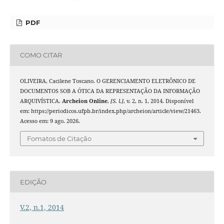
PDF
COMO CITAR
OLIVEIRA, Cacilene Toscano. O GERENCIAMENTO ELETRÔNICO DE
DOCUMENTOS SOB A ÓTICA DA REPRESENTAÇÃO DA INFORMAÇÃO
ARQUIVÍSTICA.
Archeion Online
,
[S. l.]
, v. 2, n. 1, 2014. Disponível
em: https://periodicos.ufpb.br/index.php/archeion/article/view/21463.
Acesso em: 9 ago. 2026.
Fomatos de Citação
EDIÇÃO
V.2, n.1, 2014