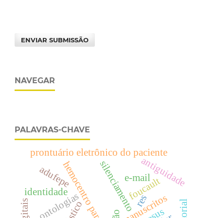
ENVIAR SUBMISSÃO
NAVEGAR
PALAVRAS-CHAVE
prontuário eletrônico do paciente
antiguidade
silenciamento
hemocentro paraíba
adufepe
e-mail
foucault
identidade
ontologias
manuscritos
res