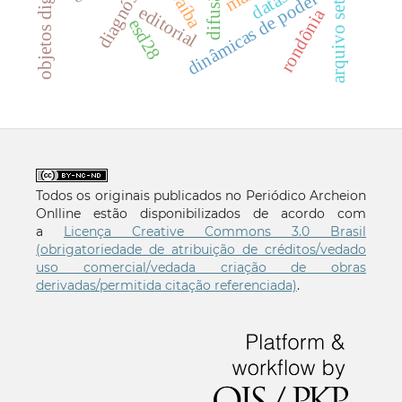
objetos digitais
arquivo setorial
diagnóstico
datasus
difusão
dinâmicas de poder
editorial
rondônia
esd28
Todos os originais publicados no Periódico Archeion
Onlline estão disponibilizados de acordo com
a
Licença Creative Commons 3.0 Brasil
(obrigatoriedade de atribuição de créditos/vedado
uso comercial/vedada criação de obras
derivadas/permitida citação referenciada)
.