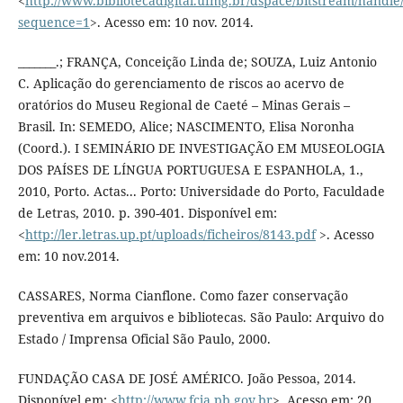
<
http://www.bibliotecadigital.ufmg.br/dspace/bitstream/hand
sequence=1
>. Acesso em: 10 nov. 2014.
_______.; FRANÇA, Conceição Linda de; SOUZA, Luiz Antonio
C. Aplicação do gerenciamento de riscos ao acervo de
oratórios do Museu Regional de Caeté – Minas Gerais –
Brasil. In: SEMEDO, Alice; NASCIMENTO, Elisa Noronha
(Coord.). I SEMINÁRIO DE INVESTIGAÇÃO EM MUSEOLOGIA
DOS PAÍSES DE LÍNGUA PORTUGUESA E ESPANHOLA, 1.,
2010, Porto. Actas... Porto: Universidade do Porto, Faculdade
de Letras, 2010. p. 390-401. Disponível em:
<
http://ler.letras.up.pt/uploads/ficheiros/8143.pdf
>. Acesso
em: 10 nov.2014.
CASSARES, Norma Cianflone. Como fazer conservação
preventiva em arquivos e bibliotecas. São Paulo: Arquivo do
Estado / Imprensa Oficial São Paulo, 2000.
FUNDAÇÃO CASA DE JOSÉ AMÉRICO. João Pessoa, 2014.
Disponível em: <
http://www.fcja.pb.gov.br
>. Acesso em: 20