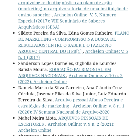
arquivologia: do diagnóstico ao plano de ação
(marketing) no arquivo setorial de uma instituição de
ensino superior
,
Archeion Online: V. 5, Número
Especial (2017): VIII Seminário de Saberes
Arquivísticos (SESA)
Sildete Pereira da Silva, Edna Gomes Pinheiro,
PLANO
DE MARKETING - COMPROMISSO NA BUSCA DE
RESULTADOS: ENTRE O SABER E O FAZER NO
ARQUIVO CENTRAL DO IFPB[1]
,
Archeion Online: v. 5
n. 1 (2017)
Sânderson Lopes Dorneles, Gigliolla de Lourdes
Batista Moura,
EDUCAÇÃO PATRIMONIAL EM
ARQUIVOS NACIONAIS
,
Archeion Online: v. 10 n. 2
(2022): Archeion Online
Daniela Maria da Silva Carneiro, Ana Cláudia Cruz
Córdula, Josemar Elias da Silva Junior, Luiz Eduardo
Ferreira da Silva,
Arquivo pessoal Afonso Pereira e
estratégias de marketing
,
Archeion Online: v. 8 n. 1
(2020): IV Semana Nacional de Arquivo-2020
Mabel Meira Mota,
ARQUIVOS PESSOAIS DE
ESCRITORES
,
Archeion Online: v. 9 n. 2 (2021):
Archeion Online