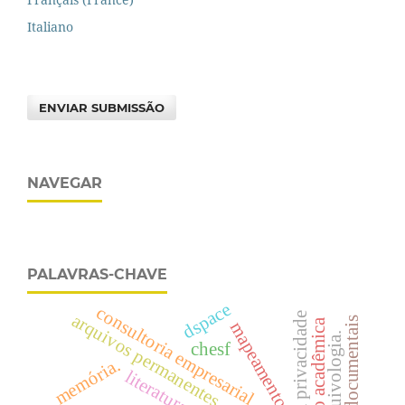
Italiano
ENVIAR SUBMISSÃO
NAVEGAR
PALAVRAS-CHAVE
dspace
consultoria empresarial.
arquivos permanentes
direito À privacidade
tipologias documentais
produção acadêmica
mapeamento
arquivologia.
chesf
memória.
literatura