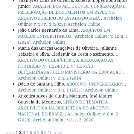
Thamyres Lima de Oliveira, Roberto Lopes dos Santos
Junior,
ANÁLISE DOS MÉTODOS DE CONSERVAÇÃO E
PRESERVAÇÃO DE DOCUMENTOS EM PAPEL NO
ARQUIVO PÚBLICO DO ESTADO DO PARÁ
,
Archeion
Online: v. 10 n. 1 (2022): Archeion Online
João Carlos Bernardo de Lima,
ARQUIVOS EM
MUSEUS UNIVERSITÁRIOS
,
Archeion Online: v. 12 n. 1
(2024): Archeion Online
Maria das Graças Gonçalves de Oliveira, Julianne
Teixeira e Silva, Clodemir da Costa Nascimento,
O
ARQUIVO DO CCHLA/UFPB E A ADEQUAÇÃO ÀS
PORTARIAS Nº 1.224/13 E Nº 1.261/13
DETERMINADAS PELO MINISTÉRIO DA EDUCAÇÃO
,
Archeion Online: v. 2 n. 2 (2014)
Décio de Santana Filho,
ARQUIVOS UNIVERSITÁRIOS
,
Archeion Online: v. 9 n. 1 (2021): Archeion Online
Angelica Alves da Cunha Marques, José Mauro
Gouveia de Medeiros,
LIVROS DE TEMÁTICA
ARQUIVÍSTICA NA BIBLIOTECA DO ARQUIVO
NACIONAL DO BRASIL
,
Archeion Online: v. 8 n. 2
(2020): Archeion Online v.8, n.2, 2020
<<
<
1
2
3
4
5
6
7
8
9
10
>
>>