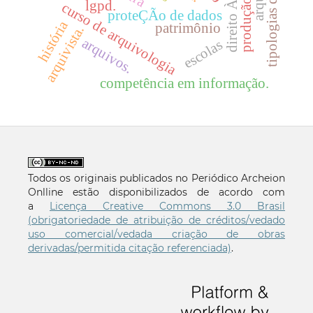
lgpd.
curso de arquivologia
proteÇÃo de dados
história
patrimônio
arquivista.
arquivos.
escolas
competência em informação.
Todos os originais publicados no Periódico Archeion
Onlline estão disponibilizados de acordo com
a
Licença Creative Commons 3.0 Brasil
(obrigatoriedade de atribuição de créditos/vedado
uso comercial/vedada criação de obras
derivadas/permitida citação referenciada)
.