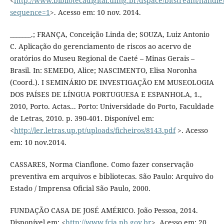
<
http://www.bibliotecadigital.ufmg.br/dspace/bitstream/hand
sequence=1
>. Acesso em: 10 nov. 2014.
_______.; FRANÇA, Conceição Linda de; SOUZA, Luiz Antonio
C. Aplicação do gerenciamento de riscos ao acervo de
oratórios do Museu Regional de Caeté – Minas Gerais –
Brasil. In: SEMEDO, Alice; NASCIMENTO, Elisa Noronha
(Coord.). I SEMINÁRIO DE INVESTIGAÇÃO EM MUSEOLOGIA
DOS PAÍSES DE LÍNGUA PORTUGUESA E ESPANHOLA, 1.,
2010, Porto. Actas... Porto: Universidade do Porto, Faculdade
de Letras, 2010. p. 390-401. Disponível em:
<
http://ler.letras.up.pt/uploads/ficheiros/8143.pdf
>. Acesso
em: 10 nov.2014.
CASSARES, Norma Cianflone. Como fazer conservação
preventiva em arquivos e bibliotecas. São Paulo: Arquivo do
Estado / Imprensa Oficial São Paulo, 2000.
FUNDAÇÃO CASA DE JOSÉ AMÉRICO. João Pessoa, 2014.
Disponível em: <
http://www.fcja.pb.gov.br
>. Acesso em: 20