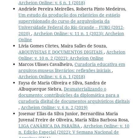
Archeion Online: v. 6 n. 1 (2018)
Andriele Pereira Meirelles, Roberta Pinto Medeiros,
Um estudo da produção dos relatórios de estágio
supervisionado do curso de arquivologia da
Universidade Federal do Rio Grande – FURG (2012-
2020)
,
Archeion Online: v. 11 n. 1 (2023): Archeion
Online
Lívia Gomes Côrtes, Maíra Salles de Souza,
ARQUIVISTAS E DOCUMENTOS DIGITAIS
,
Archeion
Online: v. 10 n. 2 (2022): Archeion Online
Marcos Ulisses Cavalheiro,
Curadoria educativa em
arquivos-museus literários: reflexões iniciais
,
Archeion Online: v. 6 n. 1 (2018)
Faysa de Maria Oliveira e Silva, Sandra de
Albuquerque Siebra,
Desmaterializando o
documento: contribuições da diplomática para a
curadoria digital de documentos arquivísticos digitais
,
Archeion Online: v. 6 n. 2 (2019)
Josemar Elias da Silva Junior, Bernardina Maria
Juvenal Freire de Oliveira, Maria Nilza Barbosa Rosa,
LIGA CANÁBICA DA PARAÍBA
,
Archeion Online: v. 10
n. Edição Especial (2022): V Semana Nacional de