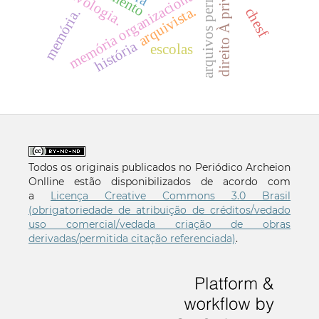
arquivos permanentes
direito À privacidade
arquivologia.
memória organizacional
arquivista.
chesf
memória.
história
escolas
Todos os originais publicados no Periódico Archeion
Onlline estão disponibilizados de acordo com
a
Licença Creative Commons 3.0 Brasil
(obrigatoriedade de atribuição de créditos/vedado
uso comercial/vedada criação de obras
derivadas/permitida citação referenciada)
.