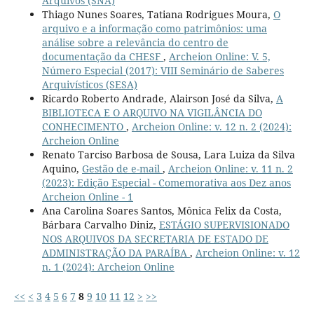
Arquivos (SNA)
Thiago Nunes Soares, Tatiana Rodrigues Moura,
O
arquivo e a informação como patrimônios: uma
análise sobre a relevância do centro de
documentação da CHESF
,
Archeion Online: V. 5,
Número Especial (2017): VIII Seminário de Saberes
Arquivísticos (SESA)
Ricardo Roberto Andrade, Alairson José da Silva,
A
BIBLIOTECA E O ARQUIVO NA VIGILÂNCIA DO
CONHECIMENTO
,
Archeion Online: v. 12 n. 2 (2024):
Archeion Online
Renato Tarciso Barbosa de Sousa, Lara Luiza da Silva
Aquino,
Gestão de e-mail
,
Archeion Online: v. 11 n. 2
(2023): Edição Especial - Comemorativa aos Dez anos
Archeion Online - 1
Ana Carolina Soares Santos, Mônica Felix da Costa,
Bárbara Carvalho Diniz,
ESTÁGIO SUPERVISIONADO
NOS ARQUIVOS DA SECRETARIA DE ESTADO DE
ADMINISTRAÇÃO DA PARAÍBA
,
Archeion Online: v. 12
n. 1 (2024): Archeion Online
<<
<
3
4
5
6
7
8
9
10
11
12
>
>>