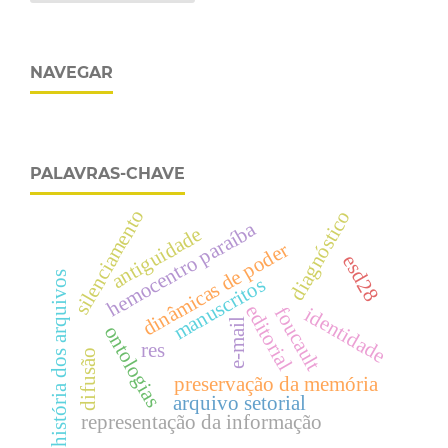
NAVEGAR
PALAVRAS-CHAVE
silenciamento
diagnóstico
hemocentro paraíba
antiguidade
dinâmicas de poder
esd28
história dos arquivos
manuscritos
editorial
identidade
foucault
e-mail
ontologias
res
difusão
preservação da memória
arquivo setorial
representação da informação