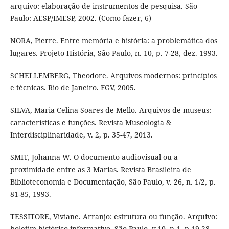
arquivo: elaboração de instrumentos de pesquisa. São
Paulo: AESP/IMESP, 2002. (Como fazer, 6)
NORA, Pierre. Entre memória e história: a problemática dos
lugares. Projeto História, São Paulo, n. 10, p. 7-28, dez. 1993.
SCHELLEMBERG, Theodore. Arquivos modernos: princípios
e técnicas. Rio de Janeiro. FGV, 2005.
SILVA, Maria Celina Soares de Mello. Arquivos de museus:
características e funções. Revista Museologia &
Interdisciplinaridade, v. 2, p. 35-47, 2013.
SMIT, Johanna W. O documento audiovisual ou a
proximidade entre as 3 Marias. Revista Brasileira de
Biblioteconomia e Documentação, São Paulo, v. 26, n. 1/2, p.
81-85, 1993.
TESSITORE, Viviane. Arranjo: estrutura ou função. Arquivo:
boletim histórico informativo, São Paulo, v.10, n.1, p.19-28,