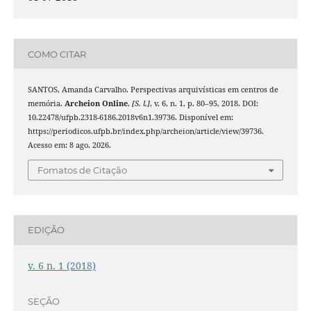
COMO CITAR
SANTOS, Amanda Carvalho. Perspectivas arquivísticas em centros de
memória.
Archeion Online
,
[S. l.]
, v. 6, n. 1, p. 80–95, 2018. DOI:
10.22478/ufpb.2318-6186.2018v6n1.39736. Disponível em:
https://periodicos.ufpb.br/index.php/archeion/article/view/39736.
Acesso em: 8 ago. 2026.
Fomatos de Citação
EDIÇÃO
v. 6 n. 1 (2018)
SEÇÃO