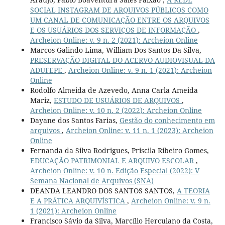
SOCIAL INSTAGRAM DE ARQUIVOS PÚBLICOS COMO
UM CANAL DE COMUNICAÇÃO ENTRE OS ARQUIVOS
E OS USUÁRIOS DOS SERVIÇOS DE INFORMAÇÃO
,
Archeion Online: v. 9 n. 2 (2021): Archeion Online
Marcos Galindo Lima, William Dos Santos Da Silva,
PRESERVAÇÃO DIGITAL DO ACERVO AUDIOVISUAL DA
ADUFEPE
,
Archeion Online: v. 9 n. 1 (2021): Archeion
Online
Rodolfo Almeida de Azevedo, Anna Carla Ameida
Mariz,
ESTUDO DE USUÁRIOS DE ARQUIVOS
,
Archeion Online: v. 10 n. 2 (2022): Archeion Online
Dayane dos Santos Farias,
Gestão do conhecimento em
arquivos
,
Archeion Online: v. 11 n. 1 (2023): Archeion
Online
Fernanda da Silva Rodrigues, Priscila Ribeiro Gomes,
EDUCAÇÃO PATRIMONIAL E ARQUIVO ESCOLAR
,
Archeion Online: v. 10 n. Edição Especial (2022): V
Semana Nacional de Arquivos (SNA)
DEANDA LEANDRO DOS SANTOS SANTOS,
A TEORIA
E A PRÁTICA ARQUIVÍSTICA
,
Archeion Online: v. 9 n.
1 (2021): Archeion Online
Francisco Sávio da Silva, Marcílio Herculano da Costa,