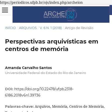
https://periodicos.ufpb.br/ojs/index.php/archeion
INÍCIO
/
ARQUIVOS
/
V. 6 N. 1 (2018)
/
Artigo de Revisão
Perspectivas arquivísticas em
centros de memória
Amanda Carvalho Santos
Universidade Federal do Estado do Rio de Janeiro
DOI:
https://doi.org/10.22478/ufpb.2318-
6186.2018v6n1.39736
Arquivos, Memória, Centros de Memória,
Palavras-chave: