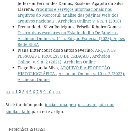
Jefferson Fernandes Dantas, Rosilene Agapito da Silva
Llarena,
Produtos e serviços informacionais nos
arquivos do Mercosul: análise das páginas web dos
arquivos nacionais
,
Archeion Online: v. 6 n. 1 (2018)
Fernanda da Silva Rodrigues, Priscila Ribeiro Gomes,
Os arquivos escolares no Estado do Rio De Janeiro
,
Archeion Online: v. 11 n. Edição Especial (2023): Ações
Rede SESA
Ivana Bittencourt dos Santos Severino,
ARQUIVOS
PESSOAIS E PROCESSO DE CRIAÇÃO
,
Archeion
Online: v. 9 n. 2 (2021): Archeion Online
Tiago Braga da Silva,
ARQUIVO E A PRODUÇÃO
HISTORIOGRÁFICA
,
Archeion Online: v. 10 n. 2 (2022):
Archeion Online
<<
<
1
2
3
4
5
6
7
8
9
10
>
>>
Você também pode
iniciar uma pesquisa avançada por
similaridade
para este artigo.
EDIÇÃO ATUAL