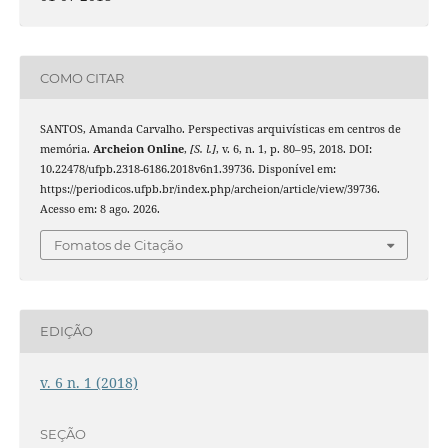
COMO CITAR
SANTOS, Amanda Carvalho. Perspectivas arquivísticas em centros de
memória.
Archeion Online
,
[S. l.]
, v. 6, n. 1, p. 80–95, 2018. DOI:
10.22478/ufpb.2318-6186.2018v6n1.39736. Disponível em:
https://periodicos.ufpb.br/index.php/archeion/article/view/39736.
Acesso em: 8 ago. 2026.
Fomatos de Citação
EDIÇÃO
v. 6 n. 1 (2018)
SEÇÃO