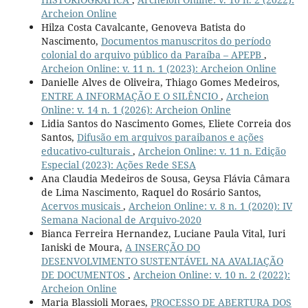
Archeion Online
Hilza Costa Cavalcante, Genoveva Batista do
Nascimento,
Documentos manuscritos do período
colonial do arquivo público da Paraíba – APEPB
,
Archeion Online: v. 11 n. 1 (2023): Archeion Online
Danielle Alves de Oliveira, Thiago Gomes Medeiros,
ENTRE A INFORMAÇÃO E O SILÊNCIO
,
Archeion
Online: v. 14 n. 1 (2026): Archeion Online
Lidia Santos do Nascimento Gomes, Eliete Correia dos
Santos,
Difusão em arquivos paraibanos e ações
educativo-culturais
,
Archeion Online: v. 11 n. Edição
Especial (2023): Ações Rede SESA
Ana Claudia Medeiros de Sousa, Geysa Flávia Câmara
de Lima Nascimento, Raquel do Rosário Santos,
Acervos musicais
,
Archeion Online: v. 8 n. 1 (2020): IV
Semana Nacional de Arquivo-2020
Bianca Ferreira Hernandez, Luciane Paula Vital, Iuri
Ianiski de Moura,
A INSERÇÃO DO
DESENVOLVIMENTO SUSTENTÁVEL NA AVALIAÇÃO
DE DOCUMENTOS
,
Archeion Online: v. 10 n. 2 (2022):
Archeion Online
Maria Blassioli Moraes,
PROCESSO DE ABERTURA DOS