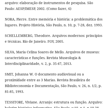
arquivo: elaboração de instrumentos de pesquisa. São
Paulo: AESP/IMESP, 2002. (Como fazer, 6)
NORA, Pierre. Entre memória e história: a problemática dos
lugares. Projeto História, São Paulo, n. 10, p. 7-28, dez. 1993.
SCHELLEMBERG, Theodore. Arquivos modernos: princípios
e técnicas. Rio de Janeiro. FGV, 2005.
SILVA, Maria Celina Soares de Mello. Arquivos de museus:
características e funções. Revista Museologia &
Interdisciplinaridade, v. 2, p. 35-47, 2013.
SMIT, Johanna W. O documento audiovisual ou a
proximidade entre as 3 Marias. Revista Brasileira de
Biblioteconomia e Documentação, São Paulo, v. 26, n. 1/2, p.
81-85, 1993.
TESSITORE, Viviane. Arranjo: estrutura ou função. Arquivo:
boletim histórico informativo, São Paulo, v.10, n.1, p.19-28,