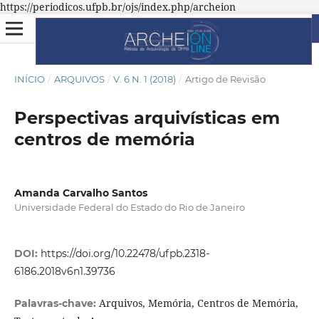
https://periodicos.ufpb.br/ojs/index.php/archeion
INÍCIO
/
ARQUIVOS
/
V. 6 N. 1 (2018)
/
Artigo de Revisão
Perspectivas arquivísticas em
centros de memória
Amanda Carvalho Santos
Universidade Federal do Estado do Rio de Janeiro
DOI:
https://doi.org/10.22478/ufpb.2318-
6186.2018v6n1.39736
Arquivos, Memória, Centros de Memória,
Palavras-chave: