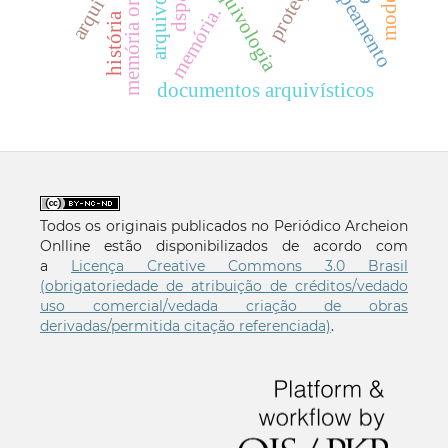
arquivos.
mapeamento
dspace
memória.
história
documentos arquivísticos
Todos os originais publicados no Periódico Archeion
Onlline estão disponibilizados de acordo com
a
Licença Creative Commons 3.0 Brasil
(obrigatoriedade de atribuição de créditos/vedado
uso comercial/vedada criação de obras
derivadas/permitida citação referenciada)
.