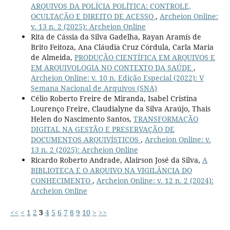
ARQUIVOS DA POLÍCIA POLÍTICA: CONTROLE,
OCULTAÇÃO E DIREITO DE ACESSO
,
Archeion Online:
v. 13 n. 2 (2025): Archeion Online
Rita de Cássia da Silva Gadelha, Rayan Aramís de
Brito Feitoza, Ana Cláudia Cruz Córdula, Carla Maria
de Almeida,
PRODUÇÃO CIENTÍFICA EM ARQUIVOS E
EM ARQUIVOLOGIA NO CONTEXTO DA SAÚDE
,
Archeion Online: v. 10 n. Edição Especial (2022): V
Semana Nacional de Arquivos (SNA)
Célio Roberto Freire de Miranda, Isabel Cristina
Lourenço Freire, Claudialyne da Silva Araújo, Thais
Helen do Nascimento Santos,
TRANSFORMAÇÃO
DIGITAL NA GESTÃO E PRESERVAÇÃO DE
DOCUMENTOS ARQUIVÍSTICOS
,
Archeion Online: v.
13 n. 2 (2025): Archeion Online
Ricardo Roberto Andrade, Alairson José da Silva,
A
BIBLIOTECA E O ARQUIVO NA VIGILÂNCIA DO
CONHECIMENTO
,
Archeion Online: v. 12 n. 2 (2024):
Archeion Online
<<
<
1
2
3
4
5
6
7
8
9
10
>
>>