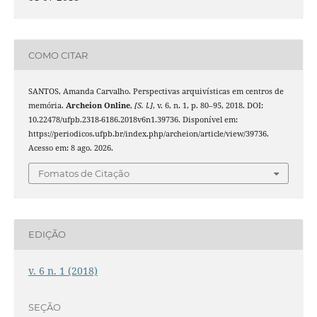
COMO CITAR
SANTOS, Amanda Carvalho. Perspectivas arquivísticas em centros de
memória.
Archeion Online
,
[S. l.]
, v. 6, n. 1, p. 80–95, 2018. DOI:
10.22478/ufpb.2318-6186.2018v6n1.39736. Disponível em:
https://periodicos.ufpb.br/index.php/archeion/article/view/39736.
Acesso em: 8 ago. 2026.
Fomatos de Citação
EDIÇÃO
v. 6 n. 1 (2018)
SEÇÃO