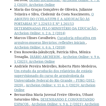
2 (2020): Archeion Online
Maria das Graças Gonçalves de Oliveira, Julianne
Teixeira e Silva, Clodemir da Costa Nascimento,
O
ARQUIVO DO CCHLA/UFPB E A ADEQUAÇÃO ÀS
PORTARIAS Nº 1.224/13 E Nº 1.261/13
DETERMINADAS PELO MINISTÉRIO DA EDUCAÇÃO
,
Archeion Online: v. 2 n. 2 (2014)
Marcos Ulisses Cavalheiro,
Curadoria educativa em
arquivos-museus literários: reflexões iniciais
,
Archeion Online: v. 6 n. 1 (2018)
Ewa Rosowska-Jakubczyk, Patricia Silva, Mônica
Tenaglia,
DIÁRIO ARCHEION
,
Archeion Online: v. 9 n.
1 (2021): Archeion Online
Andriele Pereira Meirelles, Roberta Pinto Medeiros,
Um estudo da produção dos relatórios de estágio
supervisionado do curso de arquivologia da
Universidade Federal do Rio Grande – FURG (2012-
2020)
,
Archeion Online: v. 11 n. 1 (2023): Archeion
Online
Bernardina Maria Juvenal Freire Oliveira, Uthant
Saturnino Silva,
DESENHANDO E CONQUISTANDO
ESPAÇOS
,
Archeion Online: v. 9 n. 2 (2021): Archeion