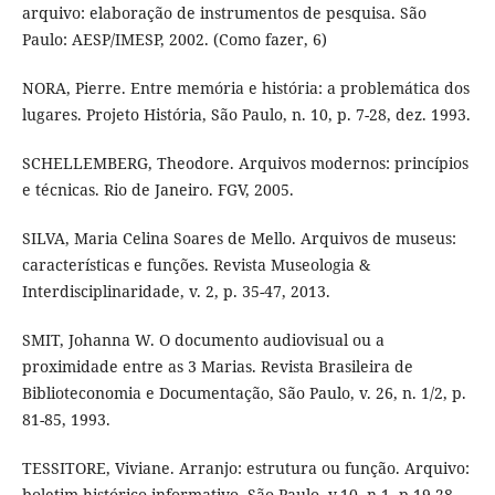
arquivo: elaboração de instrumentos de pesquisa. São
Paulo: AESP/IMESP, 2002. (Como fazer, 6)
NORA, Pierre. Entre memória e história: a problemática dos
lugares. Projeto História, São Paulo, n. 10, p. 7-28, dez. 1993.
SCHELLEMBERG, Theodore. Arquivos modernos: princípios
e técnicas. Rio de Janeiro. FGV, 2005.
SILVA, Maria Celina Soares de Mello. Arquivos de museus:
características e funções. Revista Museologia &
Interdisciplinaridade, v. 2, p. 35-47, 2013.
SMIT, Johanna W. O documento audiovisual ou a
proximidade entre as 3 Marias. Revista Brasileira de
Biblioteconomia e Documentação, São Paulo, v. 26, n. 1/2, p.
81-85, 1993.
TESSITORE, Viviane. Arranjo: estrutura ou função. Arquivo:
boletim histórico informativo, São Paulo, v.10, n.1, p.19-28,