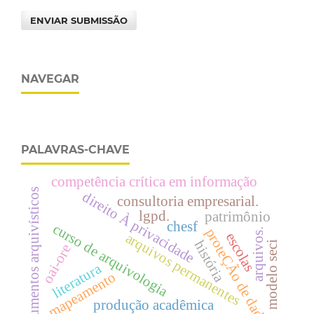
ENVIAR SUBMISSÃO
NAVEGAR
PALAVRAS-CHAVE
competência crítica em informação
documentos arquivísticos
direito À privacidade
consultoria empresarial.
lgpd.
patrimônio
chesf
curso de arquivologia
proteÇÃo de dados
arquivos.
escolas
arquivos permanentes
história
modelo seci
oai-ore
literatura
mapeamento
produção acadêmica