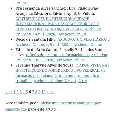
Online
Dra Fernanda Alves Sanchez , Dra. Claudialyne
Araújo da Silva, Dra. Silvana Ap. B. G. Vidotti,
CONTRIBUIÇÕES DA INTENCIONALIDADE
INFORMACIONAL PARA DIÁLOGOS TEÓRICOS E
CONCEITUAIS COM A ARQUIVOLOGIA
,
Archeion
Online: v. 14 n. 1 (2026): Archeion Online
Décio de Santana Filho,
ARQUIVOS UNIVERSITÁRIOS
,
Archeion Online: v. 9 n. 1 (2021): Archeion Online
Ednaldo de Brito Santos, Ismaelly Batista dos Santos
Silva,
Difusão de produtos informacionais
,
Archeion
Online: v. 7 n. 2 (2020): Archeion Online
Serenna Tharyne Alves de Souza,
O ARQUIVISTA NAS
INSTITUIÇÕES DO PODER EXECUTIVO FEDERAL: da
formação profissional às demandas do mundo do
trabalho
,
Archeion Online: V.2, n.1, 2014
<<
<
1
2
3
4
5
6
7
8
9
10
>
>>
Você também pode
iniciar uma pesquisa avançada por
similaridade
para este artigo.