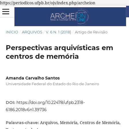
https://periodicos.ufpb.br/ojs/index.php/archeion
INÍCIO
/
ARQUIVOS
/
V. 6 N. 1 (2018)
/
Artigo de Revisão
Perspectivas arquivísticas em
centros de memória
Amanda Carvalho Santos
Universidade Federal do Estado do Rio de Janeiro
DOI:
https://doi.org/10.22478/ufpb.2318-
6186.2018v6n1.39736
Arquivos, Memória, Centros de Memória,
Palavras-chave: