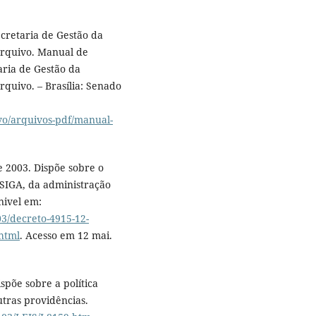
cretaria de Gestão da
rquivo. Manual de
aria de Gestão da
uivo. – Brasília: Senado
ivo/arquivos-pdf/manual-
 2003. Dispõe sobre o
SIGA, da administração
nivel em:
03/decreto-4915-12-
html
. Acesso em 12 mai.
spõe sobre a política
utras providências.