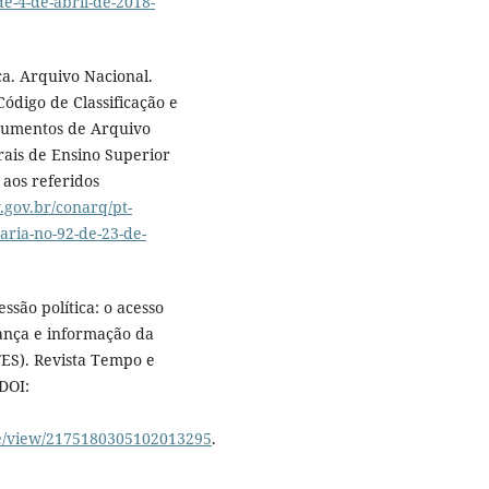
e-4-de-abril-de-2018-
ca. Arquivo Nacional.
ódigo de Classificação e
cumentos de Arquivo
erais de Ensino Superior
 aos referidos
.gov.br/conarq/pt-
taria-no-92-de-23-de-
são política: o acesso
ança e informação da
FES). Revista Tempo e
 DOI:
cle/view/2175180305102013295
.