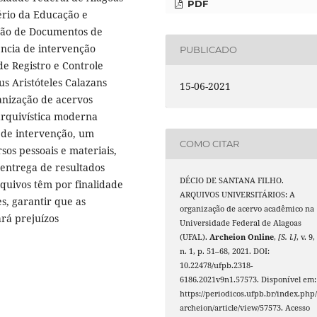
PDF
ério da Educação e
stão de Documentos de
ência de intervenção
PUBLICADO
de Registro e Controle
s Aristóteles Calazans
15-06-2021
anização de acervos
rquivística moderna
 de intervenção, um
COMO CITAR
sos pessoais e materiais,
entrega de resultados
DÉCIO DE SANTANA FILHO.
quivos têm por finalidade
ARQUIVOS UNIVERSITÁRIOS: A
s, garantir que as
organização de acervo acadêmico na
rá prejuízos
Universidade Federal de Alagoas
.
(UFAL).
Archeion Online
,
[S. l.]
, v. 9,
n. 1, p. 51–68, 2021. DOI:
10.22478/ufpb.2318-
6186.2021v9n1.57573. Disponível em:
https://periodicos.ufpb.br/index.php
archeion/article/view/57573. Acesso