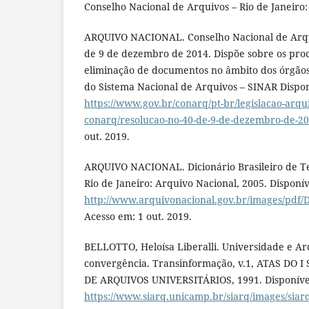
Conselho Nacional de Arquivos – Rio de Janeiro:
ARQUIVO NACIONAL. Conselho Nacional de Arqui
de 9 de dezembro de 2014. Dispõe sobre os pro
eliminação de documentos no âmbito dos órgãos
do Sistema Nacional de Arquivos – SINAR Dispo
https://www.gov.br/conarq/pt-br/legislacao-arqui
conarq/resolucao-no-40-de-9-de-dezembro-de-20
out. 2019.
ARQUIVO NACIONAL. Dicionário Brasileiro de Te
Rio de Janeiro: Arquivo Nacional, 2005. Disponí
http://www.arquivonacional.gov.br/images/pdf/
Acesso em: 1 out. 2019.
BELLOTTO, Heloísa Liberalli. Universidade e Arqu
convergência. Transinformação, v.1, ATAS DO
DE ARQUIVOS UNIVERSITÁRIOS, 1991. Disponíve
https://www.siarq.unicamp.br/siarq/images/siar