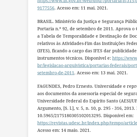
https://www.in.gov.br/web/dou/-/portaria-n-315-d
9177556
. Acesso em: 11 mai. 2021.
BRASIL. Ministério da Justiça e Segurança Públi
Portaria n.º 92, de setembro de 2011. Aprova o C
a Tabela de Temporalidade e Destinação de Do
relativos às Atividades-Fim das Instituições Fed
(IFES), ficando a cargo das IFES dar publicidade
instrumentos técnicos. Disponivel e:
https://www
br/legislacao-arquivistica/portarias-federais/por
setembro-de-2011
. Acesso em: 13 mai. 2021.
FAGUNDES, Pedro Ernesto. Universidade e repres
aos documentos da assessoria especial de segur
Universidade Federal do Espírito Santo (AESI/U
Argumento, [S. l.], v. 5, n. 10, p. 295 - 316, 2013.
10.5965/2175180305102013295. Disponível em:
https://revistas.udesc.br/index.php/tempo/arti
Acesso em: 14 maio. 2021.