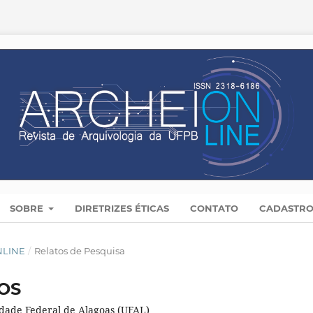
SOBRE
DIRETRIZES ÉTICAS
CONTATO
CADASTR
ONLINE
/
Relatos de Pesquisa
OS
dade Federal de Alagoas (UFAL)