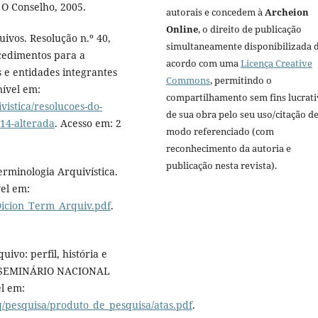
 O Conselho, 2005.
autorais e concedem à
Archeion
Online
, o direito de publicação
vos. Resolução n.º 40,
simultaneamente disponibilizada 
cedimentos para a
acordo com uma
Licença Creative
 e entidades integrantes
Commons
, permitindo o
nível em:
compartilhamento sem fins lucrat
vistica/resolucoes-do-
de sua obra pelo seu uso/citação d
14-alterada
. Acesso em: 2
modo referenciado (com
reconhecimento da autoria e
publicação nesta revista).
rminologia Arquivística.
vel em:
Dicion_Term_Arquiv.pdf
.
ivo: perfil, história e
 I SEMINÁRIO NACIONAL
l em:
q/pesquisa/produto_de_pesquisa/atas.pdf
.