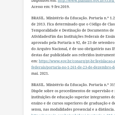
Disponível em:
http://www.planalto.gov.br/ccivi
Acesso em: 9 fev.2019.
BRASIL. Ministério da Educação. Portaria n.º 1
de 2013. Fica determinado que o Código de Class
Temporalidade e Destinação de Documentos de A
AtividadesFim das Instituições Federais de Ensin
aprovado pela Portaria n 92, de 23 de setembro
do Arquivo Nacional, é de uso obrigatório nas I
destas dar publicidade aos referidos instrumento
em:
https://www.gov.br/conarq/pt-br/legislacao-a
federais/portaria-no-1-261-de-23-de-dezembro-d
mai. 2021.
BRASIL. Ministério da Educação. Portaria n.º 315
Dispõe sobre os procedimentos de supervisão 
instituições de educação superior integrantes d
ensino e de cursos superiores de graduação e d
sensu, nas modalidades presencial e a distância