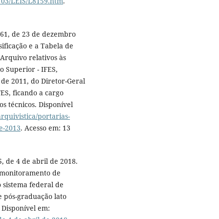
l_03/LEIS/L8159.htm
.
.261, de 23 de dezembro
ificação e a Tabela de
rquivo relativos às
o Superior - IFES,
 de 2011, do Diretor-Geral
FES, ficando a cargo
s técnicos. Disponível
rquivistica/portarias-
e-2013
. Acesso em: 13
, de 4 de abril de 2018.
e monitoramento de
o sistema federal de
e pós-graduação lato
. Disponível em: