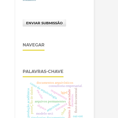
ENVIAR SUBMISSÃO
NAVEGAR
PALAVRAS-CHAVE
documentos arquivísticos
curso de arquivologia
consultoria empresarial.
proteÇÃo de dados
fluxo documental
produção acadêmica
mapeamento
escolas
direito À privacidade
lgpd.
memória.
arquivos permanentes
arquivista.
literatura
dspace
chesf
modelo seci
oai-ore
tipologias documentais