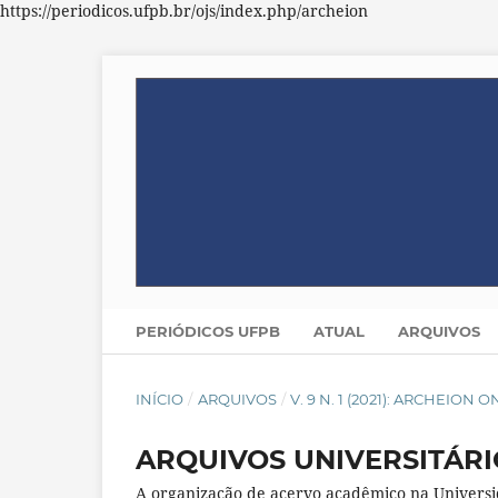
https://periodicos.ufpb.br/ojs/index.php/archeion
PERIÓDICOS UFPB
ATUAL
ARQUIVOS
INÍCIO
/
ARQUIVOS
/
V. 9 N. 1 (2021): ARCHEION 
ARQUIVOS UNIVERSITÁRI
A organização de acervo acadêmico na Universi