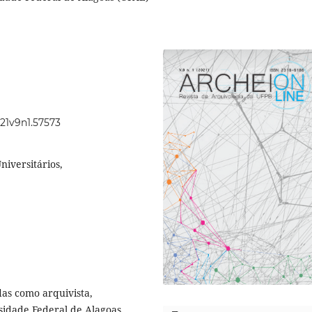
021v9n1.57573
iversitários,
das como arquivista,
sidade Federal de Alagoas