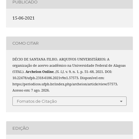
PUBLICADO
15-06-2021
COMO CITAR
DÉCIO DE SANTANA FILHO. ARQUIVOS UNIVERSITÁRIOS: A
organização de acervo acadêmico na Universidade Federal de Alagoas
(UFAL).
Archeion Online
,
[S. l.]
, v. 9, n. 1, p. 51–68, 2021. DOI:
10.22478/ufpb.2318-6186.2021v9n1.57573. Disponível em:
https://periodicos.ufpb.br/index.php/archeion/article/view/57573.
Acesso em: 7 ago. 2026.
Fomatos de Citação
EDIÇÃO