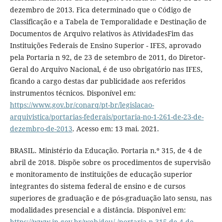
dezembro de 2013. Fica determinado que o Código de
Classificação e a Tabela de Temporalidade e Destinação de
Documentos de Arquivo relativos às AtividadesFim das
Instituições Federais de Ensino Superior - IFES, aprovado
pela Portaria n 92, de 23 de setembro de 2011, do Diretor-
Geral do Arquivo Nacional, é de uso obrigatório nas IFES,
ficando a cargo destas dar publicidade aos referidos
instrumentos técnicos. Disponível em:
https://www.gov.br/conarq/pt-br/legislacao-
arquivistica/portarias-federais/portaria-no-1-261-de-23-de-
dezembro-de-2013
. Acesso em: 13 mai. 2021.
BRASIL. Ministério da Educação. Portaria n.º 315, de 4 de
abril de 2018. Dispõe sobre os procedimentos de supervisão
e monitoramento de instituições de educação superior
integrantes do sistema federal de ensino e de cursos
superiores de graduação e de pós-graduação lato sensu, nas
modalidades presencial e a distância. Disponível em:
https://www.in.gov.br/web/dou/-/portaria-n-315-de-4-de-