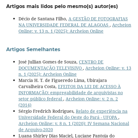
Artigos mais lidos pelo mesmo(s) autor(es)
Décio de Santana Filho,
A GESTÃO DE FOTOGRAFIAS
NA UNIVERSIDADE FEDERAL DE ALAGOAS
,
Archeion
Online: v. 13 n. 1 (2025): Archeion Online
Artigos Semelhantes
José Jullian Gomes de Souza,
CENTRO DE
DOCUMENTAÇÃO TELEVISIVO
,
Archeion Online: v. 13
n. 1 (2025): Archeion Online
Marcia H. T. de Figueredo Lima, Ubirajara
Carvalheira Costa,
EFEITOS DA LEI DE ACESSO À
INFORMAÇÃO: empregabilidade de arquivistas no
setor público federal
,
Archeion Online: v. 2 n. 2
(2014)
Sérgio Fredrich Rodrigues,
Relato de experiência na
Universidade Federal do Oeste do Pará - UFOPA
,
Archeion Online: v. 8 n. 1 (2020): IV Semana Nacional
de Arquivo-2020
Luana Shirley Dias Maciel, Luciane Pantoja do