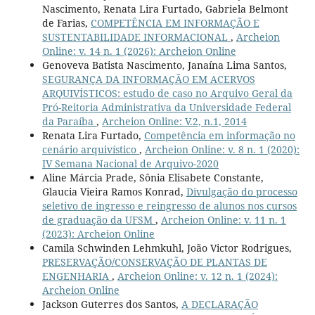
Nascimento, Renata Lira Furtado, Gabriela Belmont
de Farias,
COMPETÊNCIA EM INFORMAÇÃO E
SUSTENTABILIDADE INFORMACIONAL
,
Archeion
Online: v. 14 n. 1 (2026): Archeion Online
Genoveva Batista Nascimento, Janaína Lima Santos,
SEGURANÇA DA INFORMAÇÃO EM ACERVOS
ARQUIVÍSTICOS: estudo de caso no Arquivo Geral da
Pró-Reitoria Administrativa da Universidade Federal
da Paraíba
,
Archeion Online: V.2, n.1, 2014
Renata Lira Furtado,
Competência em informação no
cenário arquivístico
,
Archeion Online: v. 8 n. 1 (2020):
IV Semana Nacional de Arquivo-2020
Aline Márcia Prade, Sônia Elisabete Constante,
Glaucia Vieira Ramos Konrad,
Divulgação do processo
seletivo de ingresso e reingresso de alunos nos cursos
de graduação da UFSM
,
Archeion Online: v. 11 n. 1
(2023): Archeion Online
Camila Schwinden Lehmkuhl, João Victor Rodrigues,
PRESERVAÇÃO/CONSERVAÇÃO DE PLANTAS DE
ENGENHARIA
,
Archeion Online: v. 12 n. 1 (2024):
Archeion Online
Jackson Guterres dos Santos,
A DECLARAÇÃO