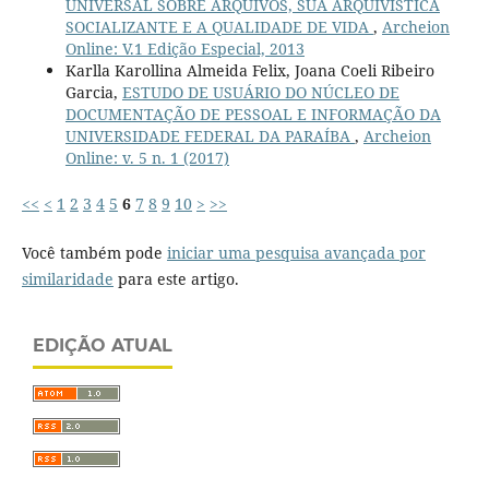
UNIVERSAL SOBRE ARQUIVOS, SUA ARQUIVÍSTICA
SOCIALIZANTE E A QUALIDADE DE VIDA
,
Archeion
Online: V.1 Edição Especial, 2013
Karlla Karollina Almeida Felix, Joana Coeli Ribeiro
Garcia,
ESTUDO DE USUÁRIO DO NÚCLEO DE
DOCUMENTAÇÃO DE PESSOAL E INFORMAÇÃO DA
UNIVERSIDADE FEDERAL DA PARAÍBA
,
Archeion
Online: v. 5 n. 1 (2017)
<<
<
1
2
3
4
5
6
7
8
9
10
>
>>
Você também pode
iniciar uma pesquisa avançada por
similaridade
para este artigo.
EDIÇÃO ATUAL