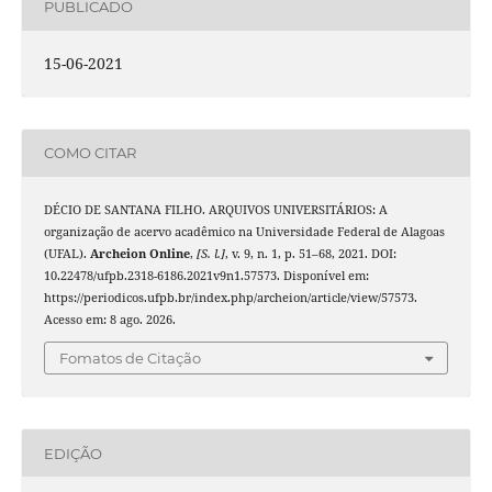
PUBLICADO
15-06-2021
COMO CITAR
DÉCIO DE SANTANA FILHO. ARQUIVOS UNIVERSITÁRIOS: A
organização de acervo acadêmico na Universidade Federal de Alagoas
(UFAL).
Archeion Online
,
[S. l.]
, v. 9, n. 1, p. 51–68, 2021. DOI:
10.22478/ufpb.2318-6186.2021v9n1.57573. Disponível em:
https://periodicos.ufpb.br/index.php/archeion/article/view/57573.
Acesso em: 8 ago. 2026.
Fomatos de Citação
EDIÇÃO