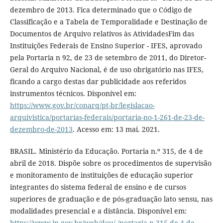
dezembro de 2013. Fica determinado que o Código de
Classificação e a Tabela de Temporalidade e Destinação de
Documentos de Arquivo relativos às AtividadesFim das
Instituições Federais de Ensino Superior - IFES, aprovado
pela Portaria n 92, de 23 de setembro de 2011, do Diretor-
Geral do Arquivo Nacional, é de uso obrigatório nas IFES,
ficando a cargo destas dar publicidade aos referidos
instrumentos técnicos. Disponível em:
https://www.gov.br/conarq/pt-br/legislacao-
arquivistica/portarias-federais/portaria-no-1-261-de-23-de-
dezembro-de-2013
. Acesso em: 13 mai. 2021.
BRASIL. Ministério da Educação. Portaria n.º 315, de 4 de
abril de 2018. Dispõe sobre os procedimentos de supervisão
e monitoramento de instituições de educação superior
integrantes do sistema federal de ensino e de cursos
superiores de graduação e de pós-graduação lato sensu, nas
modalidades presencial e a distância. Disponível em:
https://www.in.gov.br/web/dou/-/portaria-n-315-de-4-de-