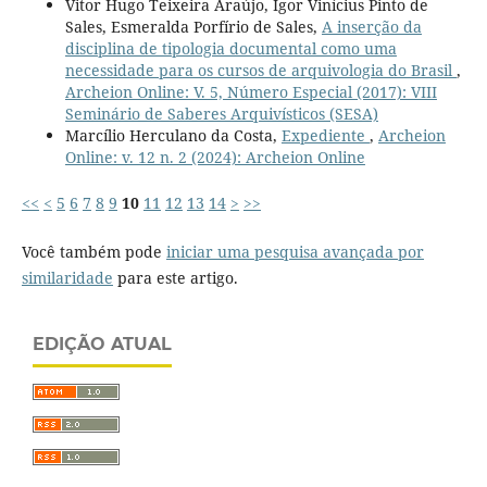
Vitor Hugo Teixeira Araújo, Igor Vinícius Pinto de
Sales, Esmeralda Porfírio de Sales,
A inserção da
disciplina de tipologia documental como uma
necessidade para os cursos de arquivologia do Brasil
,
Archeion Online: V. 5, Número Especial (2017): VIII
Seminário de Saberes Arquivísticos (SESA)
Marcílio Herculano da Costa,
Expediente
,
Archeion
Online: v. 12 n. 2 (2024): Archeion Online
<<
<
5
6
7
8
9
10
11
12
13
14
>
>>
Você também pode
iniciar uma pesquisa avançada por
similaridade
para este artigo.
EDIÇÃO ATUAL