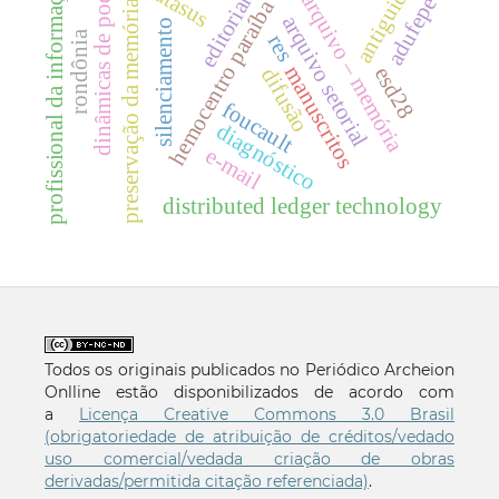
antiguidade
profissional da informação
dinâmicas de poder
datasus
arquivo – memória
editorial
adufepe
hemocentro paraíba
preservação da memória
arquivo setorial
silenciamento
rondônia
res
manuscritos
esd28
difusão
foucault
diagnóstico
e-mail
distributed ledger technology
Todos os originais publicados no Periódico Archeion
Onlline estão disponibilizados de acordo com
a
Licença Creative Commons 3.0 Brasil
(obrigatoriedade de atribuição de créditos/vedado
uso comercial/vedada criação de obras
derivadas/permitida citação referenciada)
.