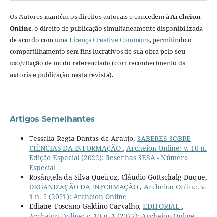
Os Autores mantêm os direitos autorais e concedem à
Archeion
Online
, o direito de publicação simultaneamente disponibilizada
de acordo com uma
Licença Creative Commons
, permitindo o
compartilhamento sem fins lucrativos de sua obra pelo seu
uso/citação de modo referenciado (com reconhecimento da
autoria e publicação nesta revista).
Artigos Semelhantes
Tessalia Regia Dantas de Araujo,
SABERES SOBRE
CIÊNCIAS DA INFORMAÇÃO
,
Archeion Online: v. 10 n.
Edição Especial (2022): Resenhas SESA - Número
Especial
Rosângela da Silva Queiroz, Cláudio Gottschalg Duque,
ORGANIZAÇÃO DA INFORMAÇÃO
,
Archeion Online: v.
9 n. 2 (2021): Archeion Online
Ediane Toscano Galdino Carvalho,
EDITORIAL
,
Archeion Online: v. 10 n. 1 (2022): Archeion Online