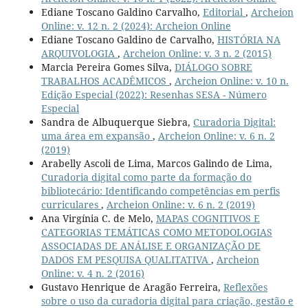
Ediane Toscano Galdino Carvalho,
Editorial
,
Archeion
Online: v. 12 n. 2 (2024): Archeion Online
Ediane Toscano Galdino de Carvalho,
HISTÓRIA NA
ARQUIVOLOGIA
,
Archeion Online: v. 3 n. 2 (2015)
Marcia Pereira Gomes Silva,
DIÁLOGO SOBRE
TRABALHOS ACADÊMICOS
,
Archeion Online: v. 10 n.
Edição Especial (2022): Resenhas SESA - Número
Especial
Sandra de Albuquerque Siebra,
Curadoria Digital:
uma área em expansão
,
Archeion Online: v. 6 n. 2
(2019)
Arabelly Ascoli de Lima, Marcos Galindo de Lima,
Curadoria digital como parte da formação do
bibliotecário: Identificando competências em perfis
curriculares
,
Archeion Online: v. 6 n. 2 (2019)
Ana Virgínia C. de Melo,
MAPAS COGNITIVOS E
CATEGORIAS TEMÁTICAS COMO METODOLOGIAS
ASSOCIADAS DE ANÁLISE E ORGANIZAÇÃO DE
DADOS EM PESQUISA QUALITATIVA
,
Archeion
Online: v. 4 n. 2 (2016)
Gustavo Henrique de Aragão Ferreira,
Reflexões
sobre o uso da curadoria digital para criação, gestão e