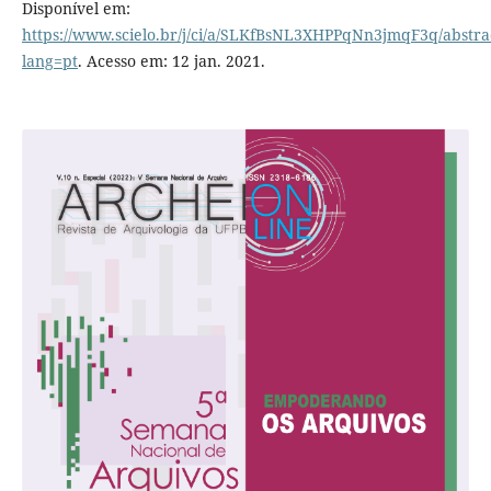
Disponível em:
https://www.scielo.br/j/ci/a/SLKfBsNL3XHPPqNn3jmqF3q/abstra
lang=pt
. Acesso em: 12 jan. 2021.