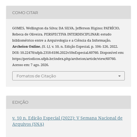
COMO CITAR
GOMES, Wellington da Silva; DA SILVA, Jefferson Higino; PATRÍCIO,
Rebeca de Oliveira. PERSPECTIVA INTERDISCIPLINAR: estudo
bibliométrico entre a Arquivologia e a Ciência da Informação.
Archeion Online
,
[S. l.]
, v. 10, n. Edição Especial, p. 104–126, 2022.
DOI: 10.22478/ufpb.2318-6186.2022v10nEspecial.60760. Disponível em:
https://periodicos.ufpb.br/index.php/archeion/article/view/60760.
Acesso em: 7 ago. 2026.
Fomatos de Citação
EDIÇÃO
v. 10 n. Edição Especial (2022): V Semana Nacional de
Arquivos (SNA)