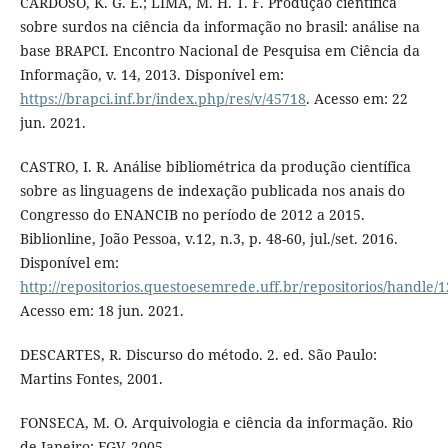
CARDOSO, K. G. E.; LIMA, M. H. T. F. Produção científica
sobre surdos na ciência da informação no brasil: análise na
base BRAPCI. Encontro Nacional de Pesquisa em Ciência da
Informação, v. 14, 2013. Disponível em:
https://brapci.inf.br/index.php/res/v/45718
. Acesso em: 22
jun. 2021.
CASTRO, I. R. Análise bibliométrica da produção científica
sobre as linguagens de indexação publicada nos anais do
Congresso do ENANCIB no período de 2012 a 2015.
Biblionline, João Pessoa, v.12, n.3, p. 48-60, jul./set. 2016.
Disponível em:
http://repositorios.questoesemrede.uff.br/repositorios/handle
Acesso em: 18 jun. 2021.
DESCARTES, R. Discurso do método. 2. ed. São Paulo:
Martins Fontes, 2001.
FONSECA, M. O. Arquivologia e ciência da informação. Rio
de Janeiro: FGV, 2005.