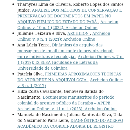
Thamyres Lima de Oliveira, Roberto Lopes dos Santos
Junior,
ANÁLISE DOS MÉTODOS DE CONSERVAÇÃO E
PRESERVAÇÃO DE DOCUMENTOS EM PAPEL NO
ARQUIVO PÚBLICO DO ESTADO DO PARÁ
,
Archeion
Online: v. 10 n. 1 (2022): Archeion Online
Julianne Teixeira e Silva,
ARCHEION
,
Archeion
Online: v. 9 n. 1 (2021): Archeion Online
Ana Lúcia Terra,
Dinâmicas do arquivo das
mensagens de email em contexto organizacional:
entre indivíduos e tecnologia
,
Archeion Online: v. 7 n.
1 (2019): IX SESA-Faculdade de Letras da
Universidade de Coimbra
Patrícia Silva,
PRIMEIRAS APROXIMAÇÕES TEÓRICAS
DO ATOR-REDE NA ARQUIVOLOGIA
,
Archeion Online:
v. 5 n. 1 (2017)
Hilza Costa Cavalcante, Genoveva Batista do
Nascimento,
Documentos manuscritos do período
colonial do arquivo público da Paraíba – APEPB
,
Archeion Online: v. 11 n. 1 (2023): Archeion Online
Manuela do Nascimento, Juliana Santos da Silva, Ulda
do Nascimento Paris Leite,
DIAGNÓSTICO DO ACERVO
ACADÊMICO DA COORDENADORIA DE REGISTRO