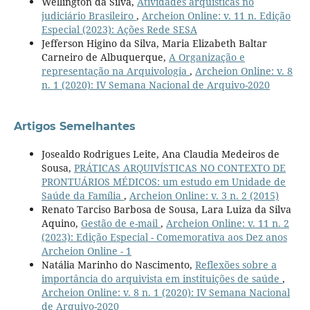
Wellington da Silva,
Atividades arquísticas no
judiciário Brasileiro
,
Archeion Online: v. 11 n. Edição
Especial (2023): Ações Rede SESA
Jefferson Higino da Silva, Maria Elizabeth Baltar
Carneiro de Albuquerque,
A Organização e
representação na Arquivologia
,
Archeion Online: v. 8
n. 1 (2020): IV Semana Nacional de Arquivo-2020
Artigos Semelhantes
Josealdo Rodrigues Leite, Ana Claudia Medeiros de
Sousa,
PRÁTICAS ARQUIVÍSTICAS NO CONTEXTO DE
PRONTUÁRIOS MÉDICOS: um estudo em Unidade de
Saúde da Família
,
Archeion Online: v. 3 n. 2 (2015)
Renato Tarciso Barbosa de Sousa, Lara Luiza da Silva
Aquino,
Gestão de e-mail
,
Archeion Online: v. 11 n. 2
(2023): Edição Especial - Comemorativa aos Dez anos
Archeion Online - 1
Natália Marinho do Nascimento,
Reflexões sobre a
importância do arquivista em instituições de saúde
,
Archeion Online: v. 8 n. 1 (2020): IV Semana Nacional
de Arquivo-2020