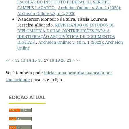
ESCOLAR DO INSTITUTO FEDERAL DE SERGIPE,
CAMPUS LAGARTO
,
Archeion Online: v. 8 n. 2 (2020):
Archeion Online v.8, n.2, 2020
Wanderson Monteiro da Silva, Tássia Lourena
Ferreira Albarado,
REVISITANDO OS ESTUDOS DE
DIPLOMÁTICA E SUAS CONTRIBUIÇÕES PARA A
IDENTIFICAÇÃO ARQUIVÍSTICA DE DOCUMENTOS
DIGITAIS
,
Archeion Online: v. 10 n. 1 (2022): Archeion
Online
<<
<
12
13
14
15
16
17
18
19
20
21
>
>>
Você também pode
iniciar uma pesquisa avançada por
similaridade
para este artigo.
EDIÇÃO ATUAL