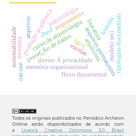
arquivologia.
produção acadêmica
mapeamento
tipologias documentais
arquivos.
história
literatura
curso de arquivologia
arquivos permanentes
chesf
sustentabilidade
modelo seci
proteÇÃo de dados
memória.
arquivista.
lgpd.
escolas
direito À privacidade
oai-ore
memória organizacional
fluxo documental
Todos os originais publicados no Periódico Archeion
Onlline estão disponibilizados de acordo com
a
Licença Creative Commons 3.0 Brasil