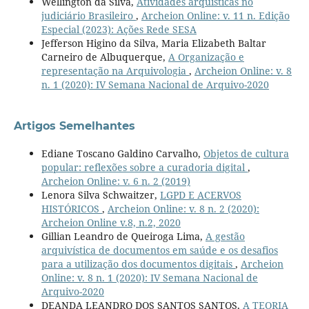
Wellington da Silva,
Atividades arquísticas no
judiciário Brasileiro
,
Archeion Online: v. 11 n. Edição
Especial (2023): Ações Rede SESA
Jefferson Higino da Silva, Maria Elizabeth Baltar
Carneiro de Albuquerque,
A Organização e
representação na Arquivologia
,
Archeion Online: v. 8
n. 1 (2020): IV Semana Nacional de Arquivo-2020
Artigos Semelhantes
Ediane Toscano Galdino Carvalho,
Objetos de cultura
popular: reflexões sobre a curadoria digital
,
Archeion Online: v. 6 n. 2 (2019)
Lenora Silva Schwaitzer,
LGPD E ACERVOS
HISTÓRICOS
,
Archeion Online: v. 8 n. 2 (2020):
Archeion Online v.8, n.2, 2020
Gillian Leandro de Queiroga Lima,
A gestão
arquivística de documentos em saúde e os desafios
para a utilização dos documentos digitais
,
Archeion
Online: v. 8 n. 1 (2020): IV Semana Nacional de
Arquivo-2020
DEANDA LEANDRO DOS SANTOS SANTOS,
A TEORIA