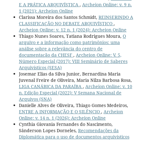
E A PRÁTICA ARQUIVÍSTICA
,
Archeion Online: v. 9 n.
1 (2021): Archeion Online
Clarissa Moreira dos Santos Schmidt,
REINSERINDO A
CLASSIFICAÇÃO NO DEBATE ARQUIVÍSTICO
,
Archeion Online: v. 12 n. 1 (2024): Archeion Online
Thiago Nunes Soares, Tatiana Rodrigues Moura,
O
arquivo e a informação como patrimônios: uma
análise sobre a relevância do centro de
documentação da CHESF
,
Archeion Online: V. 5,
Número Especial (2017): VIII Seminário de Saberes
Arquivísticos (SESA)
Josemar Elias da Silva Junior, Bernardina Maria
Juvenal Freire de Oliveira, Maria Nilza Barbosa Rosa,
LIGA CANÁBICA DA PARAÍBA
,
Archeion Online: v. 10
n. Edição Especial (2022): V Semana Nacional de
Arquivos (SNA)
Danielle Alves de Oliveira, Thiago Gomes Medeiros,
ENTRE A INFORMAÇÃO E O SILÊNCIO
,
Archeion
Online: v. 14 n. 1 (2026): Archeion Online
Cynthia Giovania Fernandes do Nascimento,
Sânderson Lopes Dorneles,
Recomendações da
Diplomática para o uso de documentos arquivísticos