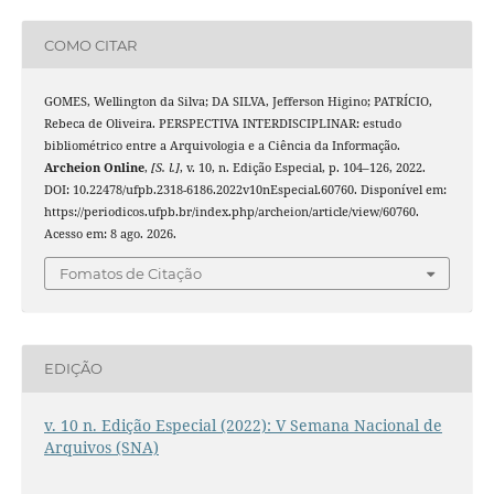
COMO CITAR
GOMES, Wellington da Silva; DA SILVA, Jefferson Higino; PATRÍCIO,
Rebeca de Oliveira. PERSPECTIVA INTERDISCIPLINAR: estudo
bibliométrico entre a Arquivologia e a Ciência da Informação.
Archeion Online
,
[S. l.]
, v. 10, n. Edição Especial, p. 104–126, 2022.
DOI: 10.22478/ufpb.2318-6186.2022v10nEspecial.60760. Disponível em:
https://periodicos.ufpb.br/index.php/archeion/article/view/60760.
Acesso em: 8 ago. 2026.
Fomatos de Citação
EDIÇÃO
v. 10 n. Edição Especial (2022): V Semana Nacional de
Arquivos (SNA)