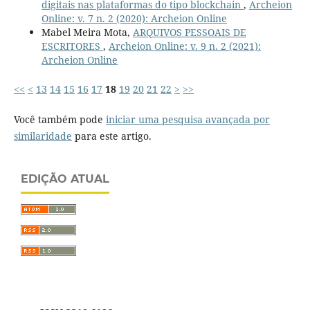
digitais nas plataformas do tipo blockchain
,
Archeion
Online: v. 7 n. 2 (2020): Archeion Online
Mabel Meira Mota,
ARQUIVOS PESSOAIS DE
ESCRITORES
,
Archeion Online: v. 9 n. 2 (2021):
Archeion Online
<<
<
13
14
15
16
17
18
19
20
21
22
>
>>
Você também pode
iniciar uma pesquisa avançada por
similaridade
para este artigo.
EDIÇÃO ATUAL