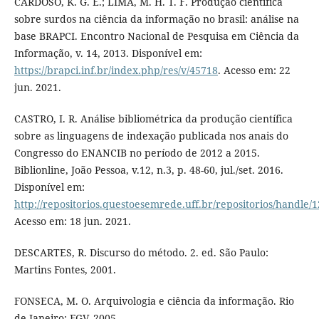
CARDOSO, K. G. E.; LIMA, M. H. T. F. Produção científica
sobre surdos na ciência da informação no brasil: análise na
base BRAPCI. Encontro Nacional de Pesquisa em Ciência da
Informação, v. 14, 2013. Disponível em:
https://brapci.inf.br/index.php/res/v/45718
. Acesso em: 22
jun. 2021.
CASTRO, I. R. Análise bibliométrica da produção científica
sobre as linguagens de indexação publicada nos anais do
Congresso do ENANCIB no período de 2012 a 2015.
Biblionline, João Pessoa, v.12, n.3, p. 48-60, jul./set. 2016.
Disponível em:
http://repositorios.questoesemrede.uff.br/repositorios/handle
Acesso em: 18 jun. 2021.
DESCARTES, R. Discurso do método. 2. ed. São Paulo:
Martins Fontes, 2001.
FONSECA, M. O. Arquivologia e ciência da informação. Rio
de Janeiro: FGV, 2005.