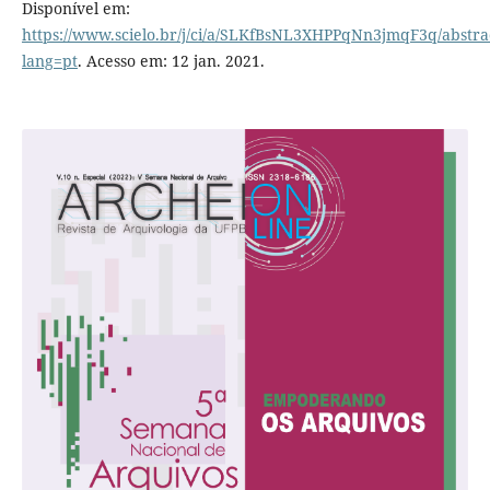
Disponível em:
https://www.scielo.br/j/ci/a/SLKfBsNL3XHPPqNn3jmqF3q/abstra
lang=pt
. Acesso em: 12 jan. 2021.