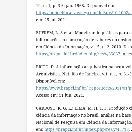
19, n. 1, p. 3-5, jan. 1968. Disponível em:
https://onlinelibrary.wiley.com/doi/abs/10.1002/
em: 25 jul. 2021.
BUFREM, L. S et al. Modelizando práticas para a
informações: a construção de saberes no ensino 
em Ciência da Informação, v. 15, n. 2, 2010. Dis
https://brapci.inf.br/index.php/res/v/35867
. Aces
BRITO, D. A informação arquivística na arquivolo
Arquivística. Net, Rio de Janeiro, v.1, n.1, p. 31-5
Disponível em:
https://www.brapci.inf.br/_repositorio/2011/01
Acesso em: 11 jun. 2021.
CARDOSO, K. G. E.; LIMA, M. H. T. F. Produção ci
ciência da informação no brasil: análise na bas
Nacional de Pesquisa em Ciência da Informação, 
em:
https://brapci.inf.br/index.php/res/v/45718
.