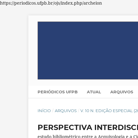
https://periodicos.ufpb.br/ojs/index.php/archeion
PERIÓDICOS UFPB
ATUAL
ARQUIVOS
INÍCIO
/
ARQUIVOS
/
V. 10 N. EDIÇÃO ESPECIAL 
PERSPECTIVA INTERDISC
estudo bibliométrico entre a Arquivologia e a C