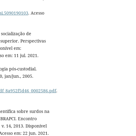
asi.5090190103
. Acesso
 socialização de
superior. Perspectivas
ponível em:
so em: 11 jul. 2021.
gia pós-custodial.
0, jan/jun., 2005.
/pdf_8a952f5d46_0002586.pdf
.
entífica sobre surdos na
e BRAPCI. Encontro
v. 14, 2013. Disponível
 Acesso em: 22 jun. 2021.