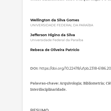
Wellington da Silva Gomes
UNIVERSIDADE FEDERAL DA PARAÍBA
Jefferson Higino da Silva
Universidade Federal da Paraíba
Rebeca de Oliveira Patrício
DOI:
https://doi.org/10.22478/ufpb.2318-6186.
Arquivologia; Bibliometria; Ci
Palavras-chave:
Interdisciplinaridade.
RESUMO