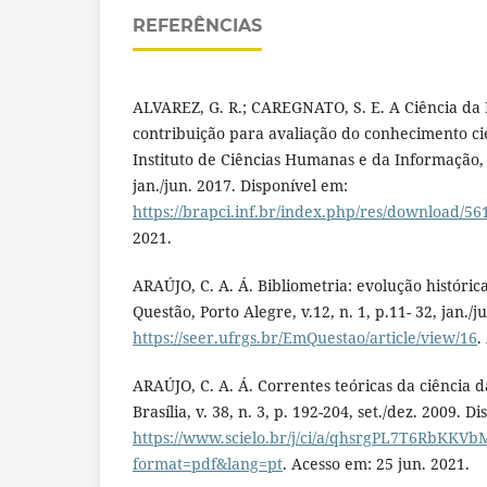
REFERÊNCIAS
ALVAREZ, G. R.; CAREGNATO, S. E. A Ciência da
contribuição para avaliação do conhecimento cien
Instituto de Ciências Humanas e da Informação, v.
jan./jun. 2017. Disponível em:
https://brapci.inf.br/index.php/res/download/56
2021.
ARAÚJO, C. A. Á. Bibliometria: evolução históric
Questão, Porto Alegre, v.12, n. 1, p.11- 32, jan./
https://seer.ufrgs.br/EmQuestao/article/view/16
.
ARAÚJO, C. A. Á. Correntes teóricas da ciência da
Brasília, v. 38, n. 3, p. 192-204, set./dez. 2009. D
https://www.scielo.br/j/ci/a/qhsrgPL7T6RbKK
format=pdf&lang=pt
. Acesso em: 25 jun. 2021.