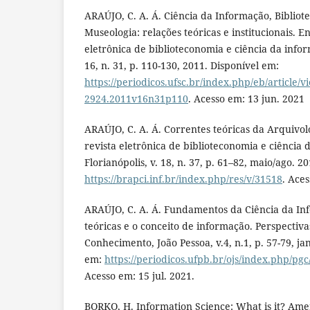
ARAÚJO, C. A. Á. Ciência da Informação, Bibliot
Museologia: relações teóricas e institucionais. En
eletrônica de biblioteconomia e ciência da infor
16, n. 31, p. 110-130, 2011. Disponível em:
https://periodicos.ufsc.br/index.php/eb/article/v
2924.2011v16n31p110
. Acesso em: 13 jun. 2021
ARAÚJO, C. A. Á. Correntes teóricas da Arquivolo
revista eletrônica de biblioteconomia e ciência 
Florianópolis, v. 18, n. 37, p. 61–82, maio/ago. 2
https://brapci.inf.br/index.php/res/v/31518
. Aces
ARAÚJO, C. A. Á. Fundamentos da Ciência da In
teóricas e o conceito de informação. Perspectiv
Conhecimento, João Pessoa, v.4, n.1, p. 57-79, ja
em:
https://periodicos.ufpb.br/ojs/index.php/pgc
Acesso em: 15 jul. 2021.
BORKO, H. Information Science: What is it? Ame