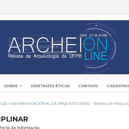
SOBRE
DIRETRIZES ÉTICAS
CONTATO
CADASTR
(2022): V SEMANA NACIONAL DE ARQUIVOS (SNA)
/
Relatos de Pesquis
IPLINAR
iência da Informação