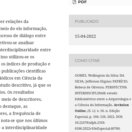
PDF
er-relações da
PUBLICADO
meio do elo informação,
ocesso de diálogo entre
15-04-2022
etivou-se analisar
nterdisciplinaridade entre
sso utilizou-se os
COMO CITAR
r os índices de produção e
publicações científicas
GOMES, Wellington da Silva; DA
iódicos em Ciência da
SILVA, Jefferson Higino; PATRÍCIO,
udo descritivo, já que os
Rebeca de Oliveira. PERSPECTIVA
os. Os resultados
INTERDISCIPLINAR: estudo
 meio de descritores,
bibliométrico entre a Arquivologia e
a Ciência da Informação.
Archeion
m destaque, as
Online
,
[S. l.]
, v. 10, n. Edição
ores, a frequência de
Especial, p. 104–126, 2022. DOI:
 nota-se que nos últimos
10.22478/ufpb.2318-
a interdisciplinaridade
6186.2022v10nEspecial.60760.