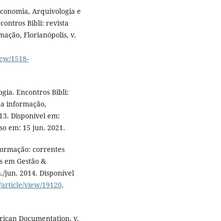
economia, Arquivologia e
contros Bibli: revista
mação, Florianópolis, v.
iew/1518-
gia. Encontros Bibli:
da informação,
013. Disponível em:
so em: 15 jun. 2021.
formação: correntes
as em Gestão &
n./jun. 2014. Disponível
/article/view/19120
.
rican Documentation, v.