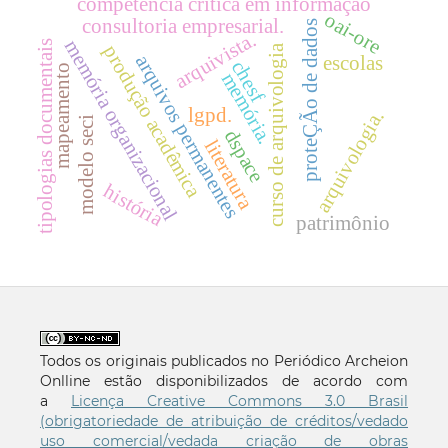
competência crítica em informação
oai-ore
consultoria empresarial.
proteÇÃo de dados
arquivista.
memória organizacional
tipologias documentais
produção acadêmica
curso de arquivologia
arquivos permanentes
escolas
chesf
mapeamento
memória.
lgpd.
arquivologia.
modelo seci
dspace
literatura
história
patrimônio
Todos os originais publicados no Periódico Archeion
Onlline estão disponibilizados de acordo com
a
Licença Creative Commons 3.0 Brasil
(obrigatoriedade de atribuição de créditos/vedado
uso comercial/vedada criação de obras