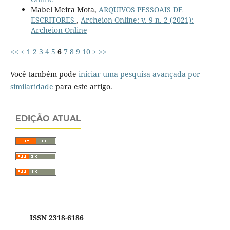
Mabel Meira Mota,
ARQUIVOS PESSOAIS DE
ESCRITORES
,
Archeion Online: v. 9 n. 2 (2021):
Archeion Online
<<
<
1
2
3
4
5
6
7
8
9
10
>
>>
Você também pode
iniciar uma pesquisa avançada por
similaridade
para este artigo.
EDIÇÃO ATUAL
ISSN 2318-6186