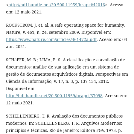
<
http://hdl.handle.net/20.500.11959/brapci/42016
>. Acesso
em: 12 maio 2021.
ROCKSTROM, J. et. al. A safe operating space for humanity.
Nature, v. 461, n. 24, setembro 2009. Disponível em:
https://www.nature.com/articles/461472a.pdf
. Acesso em: 04
abr. 2021.
SCHäFER, M. B.; LIMA, E. S. A classificação e a avaliação de
documentos: análise de sua aplicação em um sistema de
gestão de documentos arquivísticos digitais. Perspectivas em
Ciência da Informação, v. 17, n. 3, p. 137-154, 2012.
Disponível em:
http://hdl.handle.net/20.500.11959/brapci/37098
. Acesso em:
12 maio 2021.
SCHELLENBERG, T. R. Avaliação dos documentos públicos
modernos. In: SCHELLENBERG, T. R. Arquivos Modernos:
princípios e técnicas. Rio de Janeiro: Editora FGV, 1973. p.