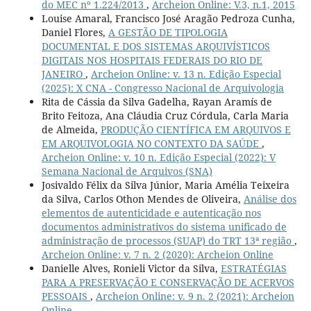
do MEC nº 1.224/2013
,
Archeion Online: V.3, n.1, 2015
Louise Amaral, Francisco José Aragão Pedroza Cunha,
Daniel Flores,
A GESTÃO DE TIPOLOGIA
DOCUMENTAL E DOS SISTEMAS ARQUIVÍSTICOS
DIGITAIS NOS HOSPITAIS FEDERAIS DO RIO DE
JANEIRO
,
Archeion Online: v. 13 n. Edição Especial
(2025): X CNA - Congresso Nacional de Arquivologia
Rita de Cássia da Silva Gadelha, Rayan Aramís de
Brito Feitoza, Ana Cláudia Cruz Córdula, Carla Maria
de Almeida,
PRODUÇÃO CIENTÍFICA EM ARQUIVOS E
EM ARQUIVOLOGIA NO CONTEXTO DA SAÚDE
,
Archeion Online: v. 10 n. Edição Especial (2022): V
Semana Nacional de Arquivos (SNA)
Josivaldo Félix da Silva Júnior, Maria Amélia Teixeira
da Silva, Carlos Othon Mendes de Oliveira,
Análise dos
elementos de autenticidade e autenticação nos
documentos administrativos do sistema unificado de
administração de processos (SUAP) do TRT 13ª região
,
Archeion Online: v. 7 n. 2 (2020): Archeion Online
Danielle Alves, Ronieli Victor da Silva,
ESTRATÉGIAS
PARA A PRESERVAÇÃO E CONSERVAÇÃO DE ACERVOS
PESSOAIS
,
Archeion Online: v. 9 n. 2 (2021): Archeion
Online