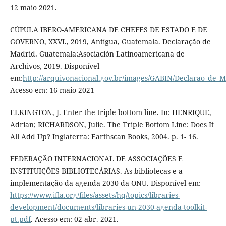
12 maio 2021.
CÚPULA IBERO-AMERICANA DE CHEFES DE ESTADO E DE
GOVERNO, XXVI., 2019, Antígua, Guatemala. Declaração de
Madrid. Guatemala:Asociación Latinoamericana de
Archivos, 2019. Disponível
em:
http://arquivonacional.gov.br/images/GABIN/Declarao_de_M
Acesso em: 16 maio 2021
ELKINGTON, J. Enter the triple bottom line. In: HENRIQUE,
Adrian; RICHARDSON, Julie. The Triple Bottom Line: Does It
All Add Up? Inglaterra: Earthscan Books, 2004. p. 1- 16.
FEDERAÇÃO INTERNACIONAL DE ASSOCIAÇÕES E
INSTITUIÇÕES BIBLIOTECÁRIAS. As bibliotecas e a
implementação da agenda 2030 da ONU. Disponível em:
https://www.ifla.org/files/assets/hq/topics/libraries-
development/documents/libraries-un-2030-agenda-toolkit-
pt.pdf
. Acesso em: 02 abr. 2021.