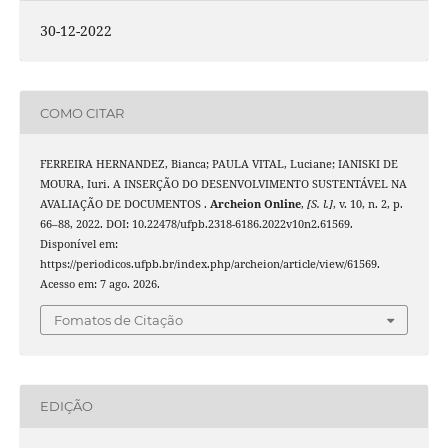
30-12-2022
COMO CITAR
FERREIRA HERNANDEZ, Bianca; PAULA VITAL, Luciane; IANISKI DE
MOURA, Iuri. A INSERÇÃO DO DESENVOLVIMENTO SUSTENTÁVEL NA
AVALIAÇÃO DE DOCUMENTOS .
Archeion Online
,
[S. l.]
, v. 10, n. 2, p.
66–88, 2022. DOI: 10.22478/ufpb.2318-6186.2022v10n2.61569.
Disponível em:
https://periodicos.ufpb.br/index.php/archeion/article/view/61569.
Acesso em: 7 ago. 2026.
Fomatos de Citação
EDIÇÃO