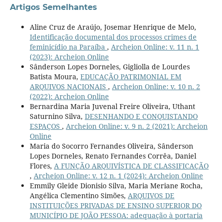
Artigos Semelhantes
Aline Cruz de Araújo, Josemar Henrique de Melo,
Identificação documental dos processos crimes de
feminicídio na Paraíba
,
Archeion Online: v. 11 n. 1
(2023): Archeion Online
Sânderson Lopes Dorneles, Gigliolla de Lourdes
Batista Moura,
EDUCAÇÃO PATRIMONIAL EM
ARQUIVOS NACIONAIS
,
Archeion Online: v. 10 n. 2
(2022): Archeion Online
Bernardina Maria Juvenal Freire Oliveira, Uthant
Saturnino Silva,
DESENHANDO E CONQUISTANDO
ESPAÇOS
,
Archeion Online: v. 9 n. 2 (2021): Archeion
Online
Maria do Socorro Fernandes Oliveira, Sânderson
Lopes Dorneles, Renato Fernandes Corrêa, Daniel
Flores,
A FUNÇÃO ARQUIVÍSTICA DE CLASSIFICAÇÃO
,
Archeion Online: v. 12 n. 1 (2024): Archeion Online
Emmily Gleide Dionisio Silva, Maria Meriane Rocha,
Angélica Clementino Simões,
ARQUIVOS DE
INSTITUIÇÕES PRIVADAS DE ENSINO SUPERIOR DO
MUNICÍPIO DE JOÃO PESSOA: adequação à portaria