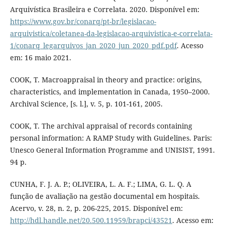
Arquivística Brasileira e Correlata. 2020. Disponível em:
https://www.gov.br/conarq/pt-br/legislacao-
arquivistica/coletanea-da-legislacao-arquivistica-e-correlata-
1/conarq_legarquivos_jan_2020_jun_2020_pdf.pdf
. Acesso
em: 16 maio 2021.
COOK, T. Macroappraisal in theory and practice: origins,
characteristics, and implementation in Canada, 1950–2000.
Archival Science, [s. l.], v. 5, p. 101-161, 2005.
COOK, T. The archival appraisal of records containing
personal information: A RAMP Study with Guidelines. Paris:
Unesco General Information Programme and UNISIST, 1991.
94 p.
CUNHA, F. J. A. P.; OLIVEIRA, L. A. F.; LIMA, G. L. Q. A
função de avaliação na gestão documental em hospitais.
Acervo, v. 28, n. 2, p. 206-225, 2015. Disponível em:
http://hdl.handle.net/20.500.11959/brapci/43521
. Acesso em: