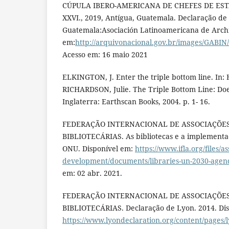
CÚPULA IBERO-AMERICANA DE CHEFES DE EST
XXVI., 2019, Antígua, Guatemala. Declaração de
Guatemala:Asociación Latinoamericana de Archi
em:
http://arquivonacional.gov.br/images/GABI
Acesso em: 16 maio 2021
ELKINGTON, J. Enter the triple bottom line. In
RICHARDSON, Julie. The Triple Bottom Line: Doe
Inglaterra: Earthscan Books, 2004. p. 1- 16.
FEDERAÇÃO INTERNACIONAL DE ASSOCIAÇÕES
BIBLIOTECÁRIAS. As bibliotecas e a implement
ONU. Disponível em:
https://www.ifla.org/files/as
development/documents/libraries-un-2030-agenda
em: 02 abr. 2021.
FEDERAÇÃO INTERNACIONAL DE ASSOCIAÇÕES
BIBLIOTECÁRIAS. Declaração de Lyon. 2014. Dis
https://www.lyondeclaration.org/content/pages/l