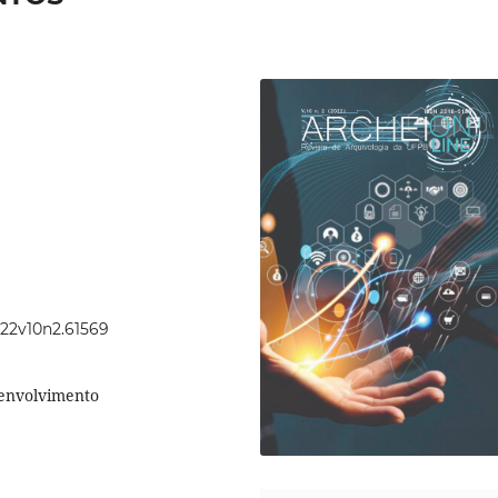
022v10n2.61569
senvolvimento