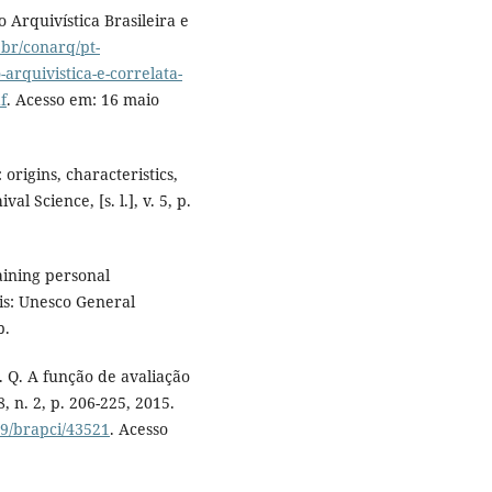
rquivística Brasileira e
.br/conarq/pt-
-arquivistica-e-correlata-
f
. Acesso em: 16 maio
origins, characteristics,
 Science, [s. l.], v. 5, p.
aining personal
is: Unesco General
p.
L. Q. A função de avaliação
 n. 2, p. 206-225, 2015.
59/brapci/43521
. Acesso