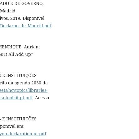
ADO E DE GOVERNO,
 Madrid.
vos, 2019. Disponível
N/Declarao_de_Madrid.pdf
.
: HENRIQUE, Adrian;
s It All Add Up?
 E INSTITUIÇÕES
ação da agenda 2030 da
sets/hq/topics/libraries-
-toolkit-pt.pdf
. Acesso
 E INSTITUIÇÕES
ponível em:
yon-declaration-pt.pdf