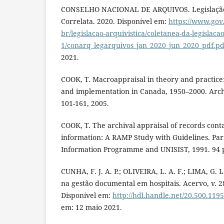
CONSELHO NACIONAL DE ARQUIVOS. Legislação A
Correlata. 2020. Disponível em:
https://www.gov
br/legislacao-arquivistica/coletanea-da-legislacao
1/conarq_legarquivos_jan_2020_jun_2020_pdf.pd
2021.
COOK, T. Macroappraisal in theory and practice: 
and implementation in Canada, 1950–2000. Archival
101-161, 2005.
COOK, T. The archival appraisal of records cont
information: A RAMP Study with Guidelines. Par
Information Programme and UNISIST, 1991. 94 
CUNHA, F. J. A. P.; OLIVEIRA, L. A. F.; LIMA, G. 
na gestão documental em hospitais. Acervo, v. 28,
Disponível em:
http://hdl.handle.net/20.500.119
em: 12 maio 2021.