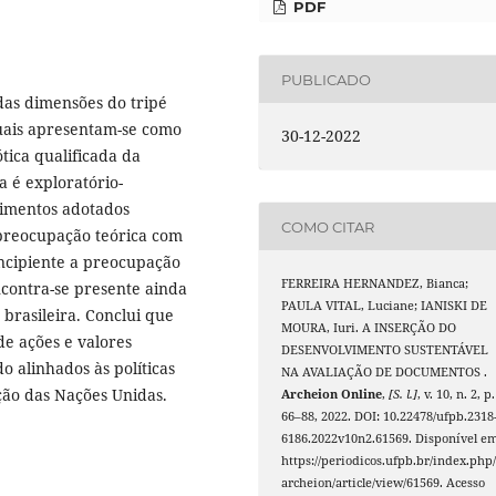
PDF
PUBLICADO
 das dimensões do tripé
quais apresentam-se como
30-12-2022
tica qualificada da
a é exploratório-
edimentos adotados
COMO CITAR
preocupação teórica com
incipiente a preocupação
FERREIRA HERNANDEZ, Bianca;
ncontra-se presente ainda
PAULA VITAL, Luciane; IANISKI DE
 brasileira. Conclui que
MOURA, Iuri. A INSERÇÃO DO
de ações e valores
DESENVOLVIMENTO SUSTENTÁVEL
o alinhados às políticas
NA AVALIAÇÃO DE DOCUMENTOS .
ção das Nações Unidas.
Archeion Online
,
[S. l.]
, v. 10, n. 2, p.
66–88, 2022. DOI: 10.22478/ufpb.2318
6186.2022v10n2.61569. Disponível em
https://periodicos.ufpb.br/index.php
archeion/article/view/61569. Acesso