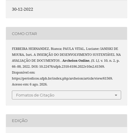
30-12-2022
COMO CITAR
FERREIRA HERNANDEZ, Bianca; PAULA VITAL, Luciane; IANISKI DE
MOURA, Iuri. A INSERÇÃO DO DESENVOLVIMENTO SUSTENTÁVEL NA
AVALIAÇÃO DE DOCUMENTOS .
Archeion Online
,
[S. l.]
, v. 10, n. 2, p.
66–88, 2022. DOI: 10.22478/ufpb.2318-6186.2022v10n2.61569.
Disponível em:
https://periodicos.ufpb.br/index.php/archeion/article/view/61569.
Acesso em: 6 ago. 2026.
Fomatos de Citação
EDIÇÃO