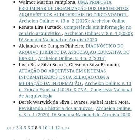
Walmor Martins Pamplona,
UMA PROPOSTA
PRELIMINAR DE ORGANIZAÇÃO DOS DOCUMENTOS
ARQUIVÍSTICOS AUDIOVISUAIS DO CIRCO VOADOR
,
Archeion Online: v. 13 n. 2 (2025): Archeion Online
Renata Lira Furtado,
Competência em informação no
cenário arquivístico
,
Archeion Online: v. 8 n. 1 (2020):
IV Semana Nacional de Arquivo-2020
Alejandro de Campos Pinheiro,
DIAGNÓSTICO DO
ARQUIVO JURÍDICO DA ASSOCIAÇÃO EDUCATIVA DO
BRASIL
,
Archeion Online: v. 3 n. 2 (2015)
Lívia Braz Silva Soares, Gleise da Silva Brandão,
ATUAÇÃO DO ARQUIVISTA EM SISTEMAS
INFORMATIZADOS E SUA RELAÇÃO COM A
MEDIAÇÃO DA INFORMAÇÃO
,
Archeion Online: v. 13
n. Edição Especial (2025): X CNA - Congresso Nacional
de Arquivologia
Derek Warwick da Silva Tavares, Mabel Meira Mota,
Revisitando a história dos arquivos
,
Archeion Online:
v. 8 n. 1 (2020): IV Semana Nacional de Arquivo-2020
<<
<
3
4
5
6
7
8
9
10
11
12
>
>>