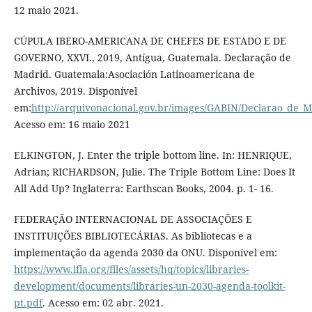
12 maio 2021.
CÚPULA IBERO-AMERICANA DE CHEFES DE ESTADO E DE
GOVERNO, XXVI., 2019, Antígua, Guatemala. Declaração de
Madrid. Guatemala:Asociación Latinoamericana de
Archivos, 2019. Disponível
em:
http://arquivonacional.gov.br/images/GABIN/Declarao_de_M
Acesso em: 16 maio 2021
ELKINGTON, J. Enter the triple bottom line. In: HENRIQUE,
Adrian; RICHARDSON, Julie. The Triple Bottom Line: Does It
All Add Up? Inglaterra: Earthscan Books, 2004. p. 1- 16.
FEDERAÇÃO INTERNACIONAL DE ASSOCIAÇÕES E
INSTITUIÇÕES BIBLIOTECÁRIAS. As bibliotecas e a
implementação da agenda 2030 da ONU. Disponível em:
https://www.ifla.org/files/assets/hq/topics/libraries-
development/documents/libraries-un-2030-agenda-toolkit-
pt.pdf
. Acesso em: 02 abr. 2021.