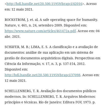
<
http://hdl.handle.net/20.500.11959/brapci/42016
>. Acesso
em: 12 maio 2021.
ROCKSTROM, J. et. al. A safe operating space for humanity.
Nature, v. 461, n. 24, setembro 2009. Disponível em:
https://www.nature.com/articles/461472a.pdf
. Acesso em: 04
abr. 2021.
SCHäFER, M. B.; LIMA, E. S. A classificação e a avaliação de
documentos: análise de sua aplicação em um sistema de
gestão de documentos arquivísticos digitais. Perspectivas em
Ciência da Informação, v. 17, n. 3, p. 137-154, 2012.
Disponível em:
http://hdl.handle.net/20.500.11959/brapci/37098
. Acesso em:
12 maio 2021.
SCHELLENBERG, T. R. Avaliação dos documentos públicos
modernos. In: SCHELLENBERG, T. R. Arquivos Modernos:
princípios e técnicas. Rio de Janeiro: Editora FGV, 1973. p.