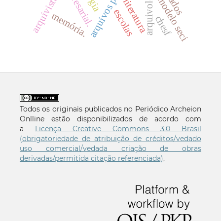
arquivologia.
arquivista.
modelo seci
literatura
escolas
memória.
chesf
Todos os originais publicados no Periódico Archeion
Onlline estão disponibilizados de acordo com
a
Licença Creative Commons 3.0 Brasil
(obrigatoriedade de atribuição de créditos/vedado
uso comercial/vedada criação de obras
derivadas/permitida citação referenciada)
.