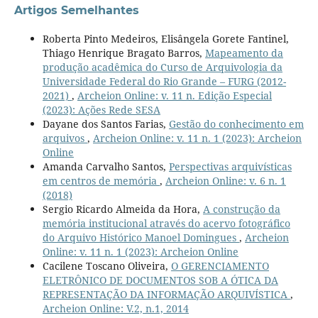
Artigos Semelhantes
Roberta Pinto Medeiros, Elisângela Gorete Fantinel,
Thiago Henrique Bragato Barros,
Mapeamento da
produção acadêmica do Curso de Arquivologia da
Universidade Federal do Rio Grande – FURG (2012-
2021)
,
Archeion Online: v. 11 n. Edição Especial
(2023): Ações Rede SESA
Dayane dos Santos Farias,
Gestão do conhecimento em
arquivos
,
Archeion Online: v. 11 n. 1 (2023): Archeion
Online
Amanda Carvalho Santos,
Perspectivas arquivísticas
em centros de memória
,
Archeion Online: v. 6 n. 1
(2018)
Sergio Ricardo Almeida da Hora,
A construção da
memória institucional através do acervo fotográfico
do Arquivo Histórico Manoel Domingues
,
Archeion
Online: v. 11 n. 1 (2023): Archeion Online
Cacilene Toscano Oliveira,
O GERENCIAMENTO
ELETRÔNICO DE DOCUMENTOS SOB A ÓTICA DA
REPRESENTAÇÃO DA INFORMAÇÃO ARQUIVÍSTICA
,
Archeion Online: V.2, n.1, 2014