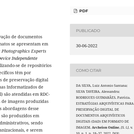
PDF
PUBLICADO
rvação de documentos
ormatos se apresentam em
30-06-2022
t Photographics Experts
evice Independente
ilizando-se de repositórios
COMO CITAR
pecíficos têm por
as de preservação digital
DA SILVA, Luiz Antonio Santana;
mas Informatizados de
SILVA TAVEIRA, Alessandra;
l) são atendidas em RDC-
RODRIGUES GUIMARÃES, Patrícia.
 de imagens produzidas
ESTRATÉGIAS ARQUIVÍSTICAS PARA
as abordagens desse
PRESERVAÇÃO DIGITAL DE
 são produzidos em
DOCUMENTOS ARQUIVÍSTICOS
DIGITAIS (DAD) EM FORMATO DE
dministrativos, sendo
IMAGEM.
Archeion Online
,
[S. l.]
, v.
ganizacionais, e serem
10, n. 1, p. 18–37, 2022. DOI: