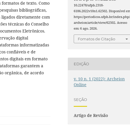
 formatos de texto. Como
10.22478/ufpb.2318-
esquisas bibliográficas,
6186.2022v10n1.62502. Disponível em
os ligados diretamente com
https://periodicos.ufpb.br/index.php
archeion/article/view/62502. Acesso
ções técnicas do Conselho
em: 6 ago. 2026.
ocumentos Eletrônicos.
ervação digital
Fomatos de Citação
ataformas informatizadas
cos confiáveis e de
entos digitais em formato
EDIÇÃO
plataformas garantem a
ão orgânica, de acordo
v. 10 n. 1 (2022): Archeion
Online
SEÇÃO
Artigo de Revisão