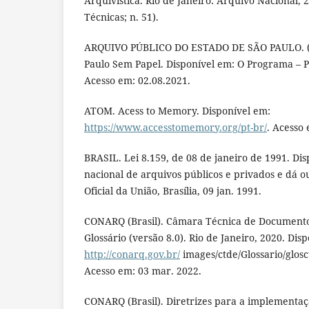
Arquivística. Rio de Janeiro: Arquivo Nacional, 
Técnicas; n. 51).
ARQUIVO PÚBLICO DO ESTADO DE SÃO PAULO. (S
Paulo Sem Papel. Disponível em: O Programa – P
Acesso em: 02.08.2021.
ATOM. Acess to Memory. Disponível em:
https://www.accesstomemory.org/pt-br/
. Acesso 
BRASIL. Lei 8.159, de 08 de janeiro de 1991. Dis
nacional de arquivos públicos e privados e dá o
Oficial da União, Brasília, 09 jan. 1991.
CONARQ (Brasil). Câmara Técnica de Documentos
Glossário (versão 8.0). Rio de Janeiro, 2020. Dis
http://conarq.gov.br/
images/ctde/Glossario/glos
Acesso em: 03 mar. 2022.
CONARQ (Brasil). Diretrizes para a implementaç