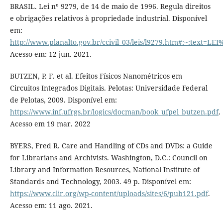
BRASIL. Lei nº 9279, de 14 de maio de 1996. Regula direitos
e obrigações relativos à propriedade industrial. Disponível
em:
http://www.planalto.gov.br/ccivil_03/leis/l9279.htm#
Acesso em: 12 jun. 2021.
BUTZEN, P. F. et al. Efeitos Físicos Nanométricos em
Circuitos Integrados Digitais. Pelotas: Universidade Federal
de Pelotas, 2009. Disponível em:
https://www.inf.ufrgs.br/logics/docman/book_ufpel_butzen.pdf
.
Acesso em 19 mar. 2022
BYERS, Fred R. Care and Handling of CDs and DVDs: a Guide
for Librarians and Archivists. Washington, D.C.: Council on
Library and Information Resources, National Institute of
Standards and Technology, 2003. 49 p. Disponível em:
https://www.clir.org/wp-content/uploads/sites/6/pub121.pdf
.
Acesso em: 11 ago. 2021.