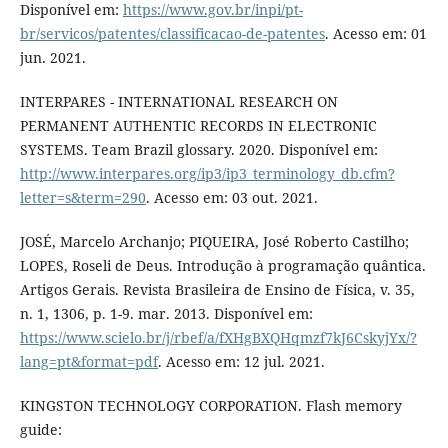
Disponível em:
https://www.gov.br/inpi/pt-
br/servicos/patentes/classificacao-de-patentes
. Acesso em: 01
jun. 2021.
INTERPARES - INTERNATIONAL RESEARCH ON
PERMANENT AUTHENTIC RECORDS IN ELECTRONIC
SYSTEMS. Team Brazil glossary. 2020. Disponível em:
http://www.interpares.org/ip3/ip3_terminology_db.cfm?
letter=s&term=290
. Acesso em: 03 out. 2021.
JOSÉ, Marcelo Archanjo; PIQUEIRA, José Roberto Castilho;
LOPES, Roseli de Deus. Introdução à programação quântica.
Artigos Gerais. Revista Brasileira de Ensino de Física, v. 35,
n. 1, 1306, p. 1-9. mar. 2013. Disponível em:
https://www.scielo.br/j/rbef/a/fXHgBXQHqmzf7kJ6CskyjYx/?
lang=pt&format=pdf
. Acesso em: 12 jul. 2021.
KINGSTON TECHNOLOGY CORPORATION. Flash memory
guide: