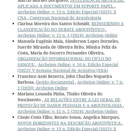
Márcio Moraes Dorigueto,
INTELIGÊNCIA ARTIFICIAL
APLICADA A DOCUMENTOS EM SUPORTE PAPEL
,
Archeion Online: v. 13 n. Edição Especial (2025): X
CNA - Congresso Nacional de Arquivologia
Clarissa Moreira dos Santos Schmidt,
REINSERINDO A
CLASSIFICAÇÃO NO DEBATE ARQUIVÍSTICO
,
Archeion Online: v. 12 n. 1 (2024): Archeion Online
Manuela Eugênio Maia, Sânderson Lopes Dorneles,
Suerde Miranda de Oliveira Brito, Mônica Felix da
Costa, Maria do Socorro Fernandes Oliveira,
ORGANIZAÇÃO INFORMACIONAL DO CICLO DO
SANGUE
,
Archeion Online: v. 10 n. Edição Especial
(2022): V Semana Nacional de Arquivos (SNA)
Francisco Assis Bezerra, John Charlles Nogueira
Barbosa,
Gestão documental
,
Archeion Online: v. 7 n.
2 (2020): Archeion Online
Mariana Lousada Pinha, Thales Oliveira do
Nascimento ,
AS RELAÇÕES ENTRE A LEI GERAL DE
PROTEÇÃO DE DADOS PESSOAIS E A ARQUIVOLOGIA
,
Archeion Online: v. 12 n. 2 (2024): Archeion Online
Cássio Costa Filho, Renato Sousa, Angelica Marques,
NOVOS HORIZONTES NA DESCRIÇÃO ARQUIVÍSTICA
,
Archeion Online: v. 13 n. Edição Especial (2025): X