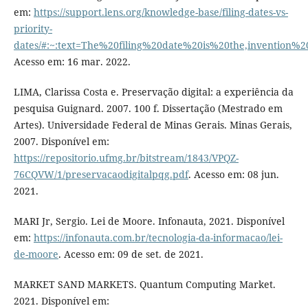
em:
https://support.lens.org/knowledge-base/filing-dates-vs-
priority-
dates/#:~:text=The%20filing%20date%20is%20the,invention%
Acesso em: 16 mar. 2022.
LIMA, Clarissa Costa e. Preservação digital: a experiência da
pesquisa Guignard. 2007. 100 f. Dissertação (Mestrado em
Artes). Universidade Federal de Minas Gerais. Minas Gerais,
2007. Disponível em:
https://repositorio.ufmg.br/bitstream/1843/VPQZ-
76CQVW/1/preservacaodigitalpqg.pdf
. Acesso em: 08 jun.
2021.
MARI Jr, Sergio. Lei de Moore. Infonauta, 2021. Disponível
em:
https://infonauta.com.br/tecnologia-da-informacao/lei-
de-moore
. Acesso em: 09 de set. de 2021.
MARKET SAND MARKETS. Quantum Computing Market.
2021. Disponível em: