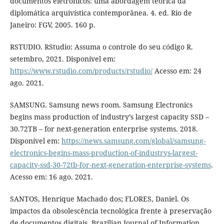
documentos eletrônicos: uma abordagem teórica da
diplomática arquivística contemporânea. 4. ed. Rio de
Janeiro: FGV, 2005. 160 p.
RSTUDIO. RStudio: Assuma o controle do seu código R.
setembro, 2021. Disponível em:
https://www.rstudio.com/products/rstudio/
Acesso em: 24
ago. 2021.
SAMSUNG. Samsung news room. Samsung Electronics
begins mass production of industry’s largest capacity SSD –
30.72TB – for next-generation enterprise systems. 2018.
Disponível em:
https://news.samsung.com/global/samsung-
electronics-begins-mass-production-of-industrys-largest-
capacity-ssd-30-72tb-for-next-generation-enterprise-systems
.
Acesso em: 16 ago. 2021.
SANTOS, Henrique Machado dos; FLORES, Daniel. Os
impactos da obsolescência tecnológica frente à preservação
de documentos digitais. Brazilian Journal of Information