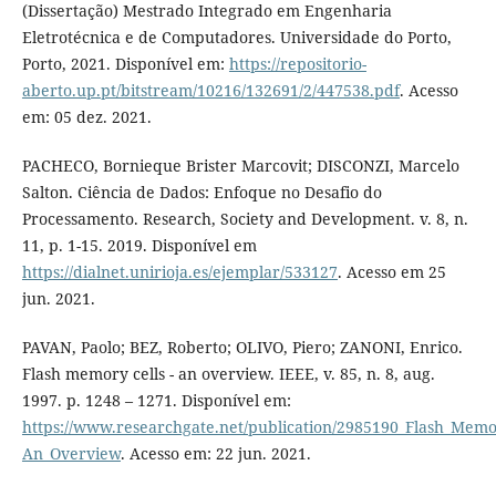
(Dissertação) Mestrado Integrado em Engenharia
Eletrotécnica e de Computadores. Universidade do Porto,
Porto, 2021. Disponível em:
https://repositorio-
aberto.up.pt/bitstream/10216/132691/2/447538.pdf
. Acesso
em: 05 dez. 2021.
PACHECO, Bornieque Brister Marcovit; DISCONZI, Marcelo
Salton. Ciência de Dados: Enfoque no Desafio do
Processamento. Research, Society and Development. v. 8, n.
11, p. 1-15. 2019. Disponível em
https://dialnet.unirioja.es/ejemplar/533127
. Acesso em 25
jun. 2021.
PAVAN, Paolo; BEZ, Roberto; OLIVO, Piero; ZANONI, Enrico.
Flash memory cells - an overview. IEEE, v. 85, n. 8, aug.
1997. p. 1248 – 1271. Disponível em:
https://www.researchgate.net/publication/2985190_Flash_Memor
An_Overview
. Acesso em: 22 jun. 2021.