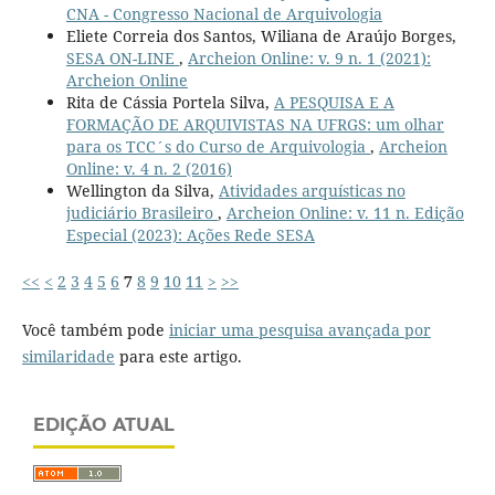
CNA - Congresso Nacional de Arquivologia
Eliete Correia dos Santos, Wiliana de Araújo Borges,
SESA ON-LINE
,
Archeion Online: v. 9 n. 1 (2021):
Archeion Online
Rita de Cássia Portela Silva,
A PESQUISA E A
FORMAÇÃO DE ARQUIVISTAS NA UFRGS: um olhar
para os TCC´s do Curso de Arquivologia
,
Archeion
Online: v. 4 n. 2 (2016)
Wellington da Silva,
Atividades arquísticas no
judiciário Brasileiro
,
Archeion Online: v. 11 n. Edição
Especial (2023): Ações Rede SESA
<<
<
2
3
4
5
6
7
8
9
10
11
>
>>
Você também pode
iniciar uma pesquisa avançada por
similaridade
para este artigo.
EDIÇÃO ATUAL