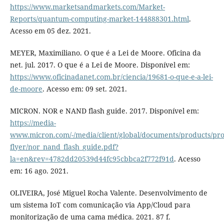
https://www.marketsandmarkets.com/Market-
Reports/quantum-computing-market-144888301.html
.
Acesso em 05 dez. 2021.
MEYER, Maximiliano. O que é a Lei de Moore. Oficina da
net. jul. 2017. O que é a Lei de Moore. Disponível em:
https://www.oficinadanet.com.br/ciencia/19681-o-que-e-a-lei-
de-moore
. Acesso em: 09 set. 2021.
MICRON. NOR e NAND flash guide. 2017. Disponível em:
https://media-
www.micron.com/-/media/client/global/documents/products/pro
flyer/nor_nand_flash_guide.pdf?
la=en&rev=4782dd20539d44fc95cbbca2f772f91d
. Acesso
em: 16 ago. 2021.
OLIVEIRA, José Miguel Rocha Valente. Desenvolvimento de
um sistema IoT com comunicação via App/Cloud para
monitorização de uma cama médica. 2021. 87 f.