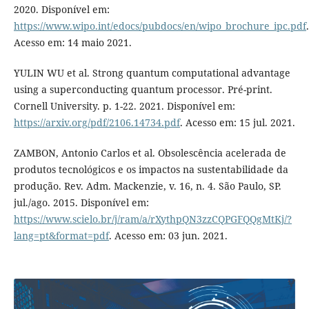
2020. Disponível em:
https://www.wipo.int/edocs/pubdocs/en/wipo_brochure_ipc.pdf
.
Acesso em: 14 maio 2021.
YULIN WU et al. Strong quantum computational advantage
using a superconducting quantum processor. Pré-print.
Cornell University. p. 1-22. 2021. Disponível em:
https://arxiv.org/pdf/2106.14734.pdf
. Acesso em: 15 jul. 2021.
ZAMBON, Antonio Carlos et al. Obsolescência acelerada de
produtos tecnológicos e os impactos na sustentabilidade da
produção. Rev. Adm. Mackenzie, v. 16, n. 4. São Paulo, SP.
jul./ago. 2015. Disponível em:
https://www.scielo.br/j/ram/a/rXythpQN3zzCQPGFQQgMtKj/?
lang=pt&format=pdf
. Acesso em: 03 jun. 2021.