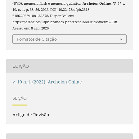
(DVD), memória flash e memória quântica.
Archeion Online
,
[S. l.]
, v.
10, n. 1, p. 38–56, 2022. DOI: 10.22478/ufpb.2318-
6186.2022v10n1.62578. Disponível em:
https://periodicos.ufpb.br/index.php/archeion/article/view/62578.
Acesso em: 8 ago. 2026.
Fomatos de Citação
EDIÇÃO
v. 10 n. 1 (2022): Archeion Online
SEÇÃO
Artigo de Revisão