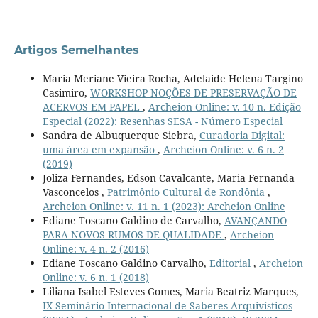
Artigos Semelhantes
Maria Meriane Vieira Rocha, Adelaide Helena Targino
Casimiro,
WORKSHOP NOÇÕES DE PRESERVAÇÃO DE
ACERVOS EM PAPEL
,
Archeion Online: v. 10 n. Edição
Especial (2022): Resenhas SESA - Número Especial
Sandra de Albuquerque Siebra,
Curadoria Digital:
uma área em expansão
,
Archeion Online: v. 6 n. 2
(2019)
Joliza Fernandes, Edson Cavalcante, Maria Fernanda
Vasconcelos ,
Patrimônio Cultural de Rondônia
,
Archeion Online: v. 11 n. 1 (2023): Archeion Online
Ediane Toscano Galdino de Carvalho,
AVANÇANDO
PARA NOVOS RUMOS DE QUALIDADE
,
Archeion
Online: v. 4 n. 2 (2016)
Ediane Toscano Galdino Carvalho,
Editorial
,
Archeion
Online: v. 6 n. 1 (2018)
Liliana Isabel Esteves Gomes, Maria Beatriz Marques,
IX Seminário Internacional de Saberes Arquivísticos