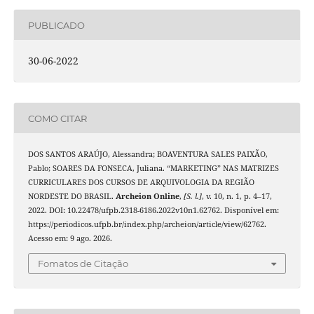
PUBLICADO
30-06-2022
COMO CITAR
DOS SANTOS ARAÚJO, Alessandra; BOAVENTURA SALES PAIXÃO,
Pablo; SOARES DA FONSECA, Juliana. “MARKETING” NAS MATRIZES
CURRICULARES DOS CURSOS DE ARQUIVOLOGIA DA REGIÃO
NORDESTE DO BRASIL.
Archeion Online
,
[S. l.]
, v. 10, n. 1, p. 4–17,
2022. DOI: 10.22478/ufpb.2318-6186.2022v10n1.62762. Disponível em:
https://periodicos.ufpb.br/index.php/archeion/article/view/62762.
Acesso em: 9 ago. 2026.
Fomatos de Citação