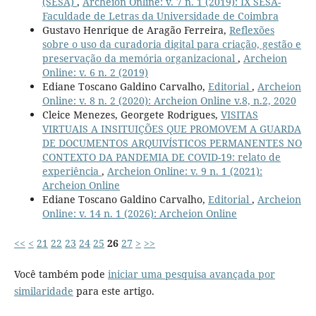
(SESA)
,
Archeion Online: v. 7 n. 1 (2019): IX SESA-
Faculdade de Letras da Universidade de Coimbra
Gustavo Henrique de Aragão Ferreira,
Reflexões
sobre o uso da curadoria digital para criação, gestão e
preservação da memória organizacional
,
Archeion
Online: v. 6 n. 2 (2019)
Ediane Toscano Galdino Carvalho,
Editorial
,
Archeion
Online: v. 8 n. 2 (2020): Archeion Online v.8, n.2, 2020
Cleice Menezes, Georgete Rodrigues,
VISITAS
VIRTUAIS A INSITUIÇÕES QUE PROMOVEM A GUARDA
DE DOCUMENTOS ARQUIVÍSTICOS PERMANENTES NO
CONTEXTO DA PANDEMIA DE COVID-19: relato de
experiência
,
Archeion Online: v. 9 n. 1 (2021):
Archeion Online
Ediane Toscano Galdino Carvalho,
Editorial
,
Archeion
Online: v. 14 n. 1 (2026): Archeion Online
<<
<
21
22
23
24
25
26
27
>
>>
Você também pode
iniciar uma pesquisa avançada por
similaridade
para este artigo.