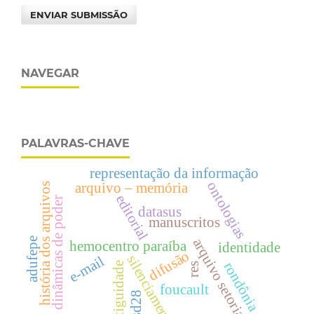
ENVIAR SUBMISSÃO
NAVEGAR
PALAVRAS-CHAVE
representação da informação
ontologias
arquivo – memória
história dos arquivos
editorial
dinâmicas de poder
datasus
manuscritos
adufepe
arquivo setorial
hemocentro paraíba
identidade
difusão
silenciamento
e-mail
rondônia
antiguidade
res
foucault
esd28