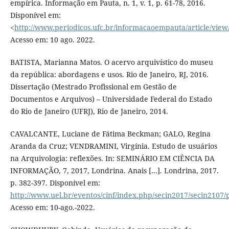
empírica. Informação em Pauta, n. 1, v. 1, p. 61-78, 2016.
Disponível em:
<
http://www.periodicos.ufc.br/informacaoempauta/article/view
Acesso em: 10 ago. 2022.
BATISTA, Marianna Matos. O acervo arquivístico do museu
da república: abordagens e usos. Rio de Janeiro, RJ, 2016.
Dissertação (Mestrado Profissional em Gestão de
Documentos e Arquivos) – Universidade Federal do Estado
do Rio de Janeiro (UFRJ), Rio de Janeiro, 2014.
CAVALCANTE, Luciane de Fátima Beckman; GALO, Regina
Aranda da Cruz; VENDRAMINI, Virgínia. Estudo de usuários
na Arquivologia: reflexões. In: SEMINÁRIO EM CIÊNCIA DA
INFORMAÇÃO, 7, 2017, Londrina. Anais [...]. Londrina, 2017.
p. 382-397. Disponível em:
http://www.uel.br/eventos/cinf/index.php/secin2017/secin2107/
Acesso em: 10-ago.-2022.