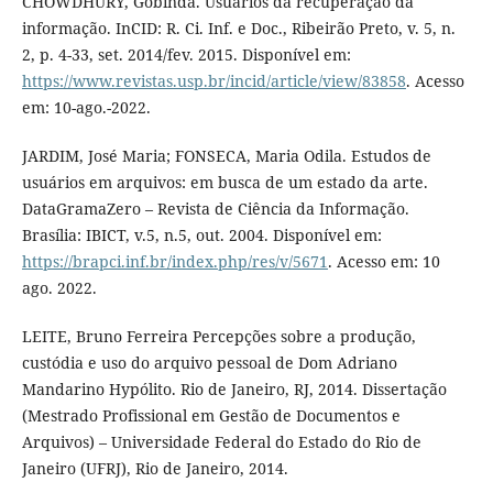
CHOWDHURY, Gobinda. Usuários da recuperação da
informação. InCID: R. Ci. Inf. e Doc., Ribeirão Preto, v. 5, n.
2, p. 4-33, set. 2014/fev. 2015. Disponível em:
https://www.revistas.usp.br/incid/article/view/83858
. Acesso
em: 10-ago.-2022.
JARDIM, José Maria; FONSECA, Maria Odila. Estudos de
usuários em arquivos: em busca de um estado da arte.
DataGramaZero – Revista de Ciência da Informação.
Brasília: IBICT, v.5, n.5, out. 2004. Disponível em:
https://brapci.inf.br/index.php/res/v/5671
. Acesso em: 10
ago. 2022.
LEITE, Bruno Ferreira Percepções sobre a produção,
custódia e uso do arquivo pessoal de Dom Adriano
Mandarino Hypólito. Rio de Janeiro, RJ, 2014. Dissertação
(Mestrado Profissional em Gestão de Documentos e
Arquivos) – Universidade Federal do Estado do Rio de
Janeiro (UFRJ), Rio de Janeiro, 2014.