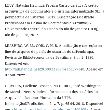
LEVY, Natasha Hermida Pereira Castro da Silva A gestão
arquivística de documentos e o sistema informatizado SEI: a
perspectiva de usuários . 2017. Dissertação (Mestrado
Profissional em Gestão de Documentos e Arquivos) –
Universidade Federal do Estado do Rio de Janeiro (UFRJ),
Rio de Janeiro, 2017.
MIASHIRO, W. M.; GÓIS, C. H. B. Atualização e correção on-
line de arquivo de perfis de usuários do sdi/embrapa.
Revista de Biblioteconomia de Brasília, v. 8, n. 2, 1980.
Disponível em:
http://hdl.handle.net/20.500.11959/brapci/77340
. Acesso em:
07 out. 2022.
OLIVEIRA, Cacilene Toscano; MEDEIROS, José Washington
de Morais. Necessidades informacionais dos usuários do
Arquivo de Recursos Humanos da UFPB.
Informação@Profissões, n. 2, v. 7, p. 65-94, 2018. Disponível
em: <
https://brapci.inf.br/index.php/res/v/100109>
. Acesso