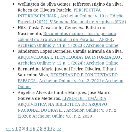
Wellington da Silva Gomes, Jefferson Higino da Silva,
Rebeca de Oliveira Patrício,
PERSPECTIVA
INTERDISCIPLINAR
,
Archeion Online: v. 10 n. Edição
Especial (2022): V Semana Nacional de Arquivos (SNA)
Hilza Costa Cavalcante, Genoveva Batista do
Nascimento,
Documentos manuscritos do período
colonial do arquivo público da Paraíba – APEPB
,
Archeion Online: v. 11 n. 1 (2023): Archeion Online
Sânderson Lopes Dorneles, Camila Miranda da Silva,
ARQUIVOLOGIA E TECNOLOGIAS DA INFORMAÇÃO
,
Archeion Online: v. 12 n. 1 (2024): Archeion Online
Bernardina Maria Juvenal Freire Oliveira, Uthant
Saturnino Silva,
DESENHANDO E CONQUISTANDO
ESPAÇOS
,
Archeion Online: v. 9 n. 2 (2021): Archeion
Online
Angelica Alves da Cunha Marques, José Mauro
Gouveia de Medeiros,
LIVROS DE TEMÁTICA
ARQUIVÍSTICA NA BIBLIOTECA DO ARQUIVO
NACIONAL DO BRASIL
,
Archeion Online: v. 8 n. 2
(2020): Archeion Online v.8, n.2, 2020
<<
<
1
2
3
4
5
6
7
8
9
10
>
>>