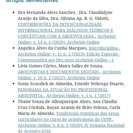
Artigos Semelhantes
Dra Fernanda Alves Sanchez , Dra. Claudialyne
Araújo da Silva, Dra. Silvana Ap. B. G. Vidotti,
CONTRIBUIÇÕES DA INTENCIONALIDADE
INFORMACIONAL PARA DIÁLOGOS TEÓRICOS E
CONCEITUAIS COM A ARQUIVOLOGIA
,
Archeion
Online: v. 14 n. 1 (2026): Archeion Online
Angelica Alves da Cunha Marques,
Interdisciplina
,
Archeion Online: v. 11 n. 2 (2023): Edição Especial -
Comemorativa aos Dez anos Archeion Online - 1
Lívia Gomes Côrtes, Maíra Salles de Souza,
ARQUIVISTAS E DOCUMENTOS DIGITAIS
,
Archeion
Online: v. 10 n. 2 (2022): Archeion Online
Sonia Scoralick de Almeida, Emeide Nóbrega Duarte,
PANORAMA DA ATUAÇÃO DO PROFISSIONAL
ARQUIVISTA
,
Archeion Online: v. 5 n. 1 (2017)
Thaise Souza de Albuquerque Alves, Ana Cláudia
Cruz Córdula, Rayan Aramís de Brito Feitoza, Carla
Maria de Almeida,
Tendências temáticas das áreas
curriculares no curso de arquivologia da UFPB
,
Archeion Online: v. 8 n. 1 (2020): IV Semana Nacional
de Arquivo-2020