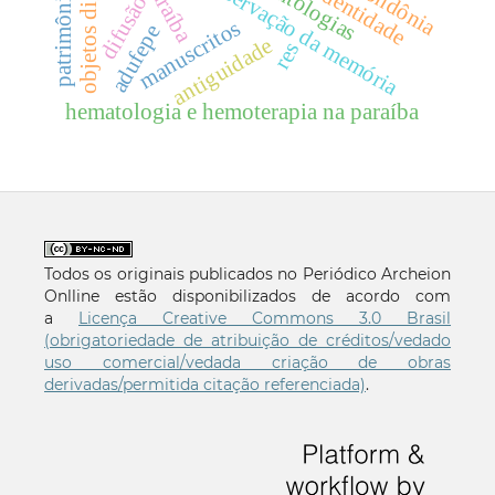
objetos digitais fair
preservação da memória
ontologias
rondônia
identidade
difusão
manuscritos
adufepe
antiguidade
res
hematologia e hemoterapia na paraíba
Todos os originais publicados no Periódico Archeion
Onlline estão disponibilizados de acordo com
a
Licença Creative Commons 3.0 Brasil
(obrigatoriedade de atribuição de créditos/vedado
uso comercial/vedada criação de obras
derivadas/permitida citação referenciada)
.