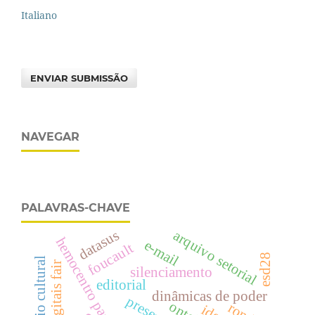
Italiano
ENVIAR SUBMISSÃO
NAVEGAR
PALAVRAS-CHAVE
datasus
arquivo setorial
hemocentro paraíba
e-mail
foucault
esd28
patrimônio cultural
silenciamento
editorial
dinâmicas de poder