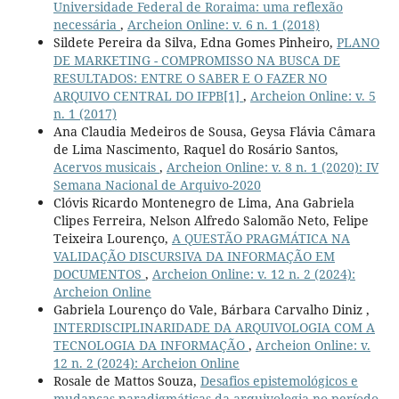
Universidade Federal de Roraima: uma reflexão
necessária
,
Archeion Online: v. 6 n. 1 (2018)
Sildete Pereira da Silva, Edna Gomes Pinheiro,
PLANO
DE MARKETING - COMPROMISSO NA BUSCA DE
RESULTADOS: ENTRE O SABER E O FAZER NO
ARQUIVO CENTRAL DO IFPB[1]
,
Archeion Online: v. 5
n. 1 (2017)
Ana Claudia Medeiros de Sousa, Geysa Flávia Câmara
de Lima Nascimento, Raquel do Rosário Santos,
Acervos musicais
,
Archeion Online: v. 8 n. 1 (2020): IV
Semana Nacional de Arquivo-2020
Clóvis Ricardo Montenegro de Lima, Ana Gabriela
Clipes Ferreira, Nelson Alfredo Salomão Neto, Felipe
Teixeira Lourenço,
A QUESTÃO PRAGMÁTICA NA
VALIDAÇÃO DISCURSIVA DA INFORMAÇÃO EM
DOCUMENTOS
,
Archeion Online: v. 12 n. 2 (2024):
Archeion Online
Gabriela Lourenço do Vale, Bárbara Carvalho Diniz ,
INTERDISCIPLINARIDADE DA ARQUIVOLOGIA COM A
TECNOLOGIA DA INFORMAÇÃO
,
Archeion Online: v.
12 n. 2 (2024): Archeion Online
Rosale de Mattos Souza,
Desafios epistemológicos e
mudanças paradigmáticas da arquivologia no período