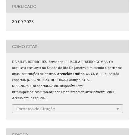
PUBLICADO
30-09-2023
COMO CITAR
DA SILVA RODRIGUES, Fernanda; PRISCILA RIBEIRO GOMES. Os
arquivos escolares no Estado do Rio De Janeiro: um estudo a partir de
duas instituições de ensino.
Archeion Online
,
[S. l.]
, v. 11, n. Edição
Especial, p. 52–70, 2023. DOI: 10.22478/ufpb.2318-
6186.2023v11nEspecial.67980. Disponível em:
https://periodicos.ufpb.br/index.php/archeion/article/view/67980.
Acesso em: 7 ago. 2026.
Fomatos de Citação
EDIÇÃO