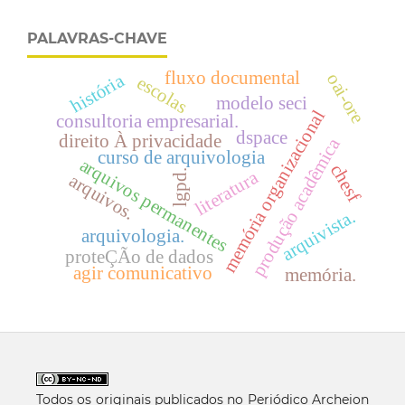
PALAVRAS-CHAVE
fluxo documental
história
oai-ore
escolas
modelo seci
memória organizacional
consultoria empresarial.
dspace
direito À privacidade
produção acadêmica
curso de arquivologia
arquivos permanentes
chesf
literatura
lgpd.
arquivos.
arquivista.
arquivologia.
proteÇÃo de dados
agir comunicativo
memória.
Todos os originais publicados no Periódico Archeion