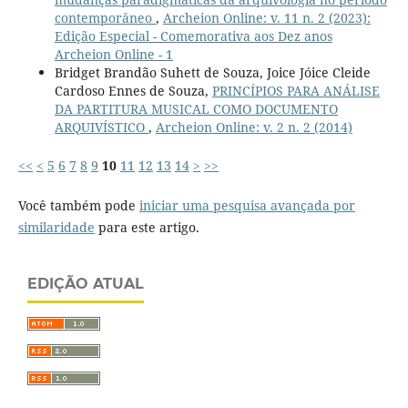
contemporâneo
,
Archeion Online: v. 11 n. 2 (2023):
Edição Especial - Comemorativa aos Dez anos
Archeion Online - 1
Bridget Brandão Suhett de Souza, Joice Jóice Cleide
Cardoso Ennes de Souza,
PRINCÍPIOS PARA ANÁLISE
DA PARTITURA MUSICAL COMO DOCUMENTO
ARQUIVÍSTICO
,
Archeion Online: v. 2 n. 2 (2014)
<<
<
5
6
7
8
9
10
11
12
13
14
>
>>
Você também pode
iniciar uma pesquisa avançada por
similaridade
para este artigo.
EDIÇÃO ATUAL