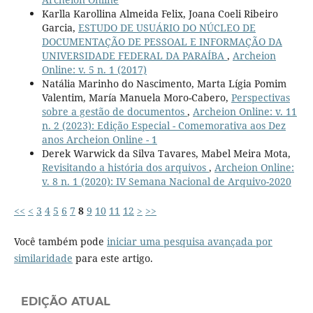
Karlla Karollina Almeida Felix, Joana Coeli Ribeiro
Garcia,
ESTUDO DE USUÁRIO DO NÚCLEO DE
DOCUMENTAÇÃO DE PESSOAL E INFORMAÇÃO DA
UNIVERSIDADE FEDERAL DA PARAÍBA
,
Archeion
Online: v. 5 n. 1 (2017)
Natália Marinho do Nascimento, Marta Lígia Pomim
Valentim, María Manuela Moro-Cabero,
Perspectivas
sobre a gestão de documentos
,
Archeion Online: v. 11
n. 2 (2023): Edição Especial - Comemorativa aos Dez
anos Archeion Online - 1
Derek Warwick da Silva Tavares, Mabel Meira Mota,
Revisitando a história dos arquivos
,
Archeion Online:
v. 8 n. 1 (2020): IV Semana Nacional de Arquivo-2020
<<
<
3
4
5
6
7
8
9
10
11
12
>
>>
Você também pode
iniciar uma pesquisa avançada por
similaridade
para este artigo.
EDIÇÃO ATUAL