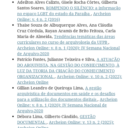
Adeilton Alves Calixto, Gisele Rocha Côrtes, Gilberta
Santos Soares,
ROMPENDO O SILÊNCIO: a informação
no espaço LGBT do estado da Paraíba
,
Archeion
Online: v. 4 n. 2 (2016)
Thaise Souza de Albuquerque Alves, Ana Cláudia
Cruz Córdula, Rayan Aramís de Brito Feitoza, Carla
Maria de Almeida,
Tendências temáticas das áreas
curriculares no curso de arquivologia da UFPB
,
Archeion Online: v. 8 n. 1 (2020): IV Semana Nacional
de Arquivo-2020
Patrício Fontes, Julianne Teixeira e Silva,
A ATUAÇÃO
DO ARQUIVISTA, NA GESTÃO DO CONHECIMENTO, À
LUZ DA TEORIA DA CRIAÇÃO DO CONHECIMENTO
ORGANIZACIONAL
,
Archeion Online: v. 10 n. 2 (2022):
Archeion Online
Gillian Leandro de Queiroga Lima,
A gestão
arquivística de documentos em saúde e os desafios
para a utilização dos documentos digitais
,
Archeion
Online: v. 8 n. 1 (2020): IV Semana Nacional de
Arquivo-2020
Débora Lima, Gilberto Cândido,
GESTÃO
DOCUMENTAL
,
Archeion Online: v. 13 n. 2 (2025):
Archeion Online