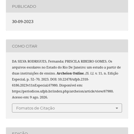
PUBLICADO
30-09-2023
COMO CITAR
DA SILVA RODRIGUES, Fernanda; PRISCILA RIBEIRO GOMES. Os
arquivos escolares no Estado do Rio De Janeiro: um estudo a partir de
duas instituições de ensino.
Archeion Online
,
[S. l.]
, v. 11, n. Edição
Especial, p. 52–70, 2023. DOI: 10.22478/ufpb.2318-
6186.2023v11nEspecial.67980. Disponível em:
https://periodicos.ufpb.br/index.php/archeion/article/view/67980.
Acesso em: 9 ago. 2026.
Fomatos de Citação
EDIÇÃO