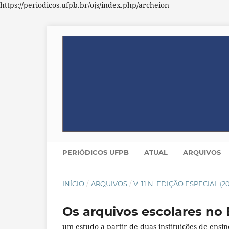
https://periodicos.ufpb.br/ojs/index.php/archeion
PERIÓDICOS UFPB
ATUAL
ARQUIVOS
INÍCIO
/
ARQUIVOS
/
V. 11 N. EDIÇÃO ESPECIAL (
Os arquivos escolares no 
um estudo a partir de duas instituições de ensin