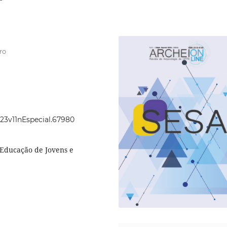
ro
023v11nEspecial.67980
 Educação de Jovens e