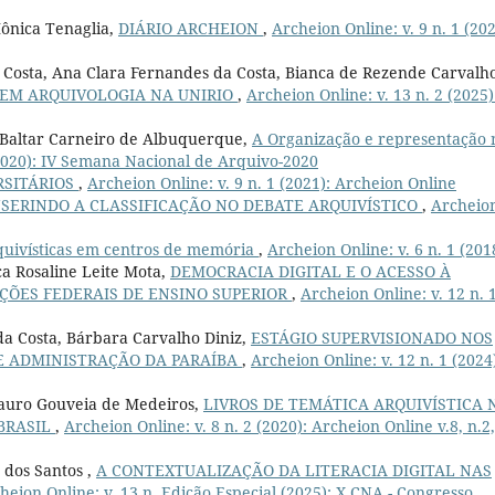
Mônica Tenaglia,
DIÁRIO ARCHEION
,
Archeion Online: v. 9 n. 1 (202
a Costa, Ana Clara Fernandes da Costa, Bianca de Rezende Carvalh
 EM ARQUIVOLOGIA NA UNIRIO
,
Archeion Online: v. 13 n. 2 (2025)
h Baltar Carneiro de Albuquerque,
A Organização e representação 
(2020): IV Semana Nacional de Arquivo-2020
RSITÁRIOS
,
Archeion Online: v. 9 n. 1 (2021): Archeion Online
NSERINDO A CLASSIFICAÇÃO NO DEBATE ARQUIVÍSTICO
,
Archeio
quivísticas em centros de memória
,
Archeion Online: v. 6 n. 1 (201
ca Rosaline Leite Mota,
DEMOCRACIA DIGITAL E O ACESSO À
ÇÕES FEDERAIS DE ENSINO SUPERIOR
,
Archeion Online: v. 12 n. 
da Costa, Bárbara Carvalho Diniz,
ESTÁGIO SUPERVISIONADO NOS
DE ADMINISTRAÇÃO DA PARAÍBA
,
Archeion Online: v. 12 n. 1 (2024
Mauro Gouveia de Medeiros,
LIVROS DE TEMÁTICA ARQUIVÍSTICA 
BRASIL
,
Archeion Online: v. 8 n. 2 (2020): Archeion Online v.8, n.2,
 dos Santos ,
A CONTEXTUALIZAÇÃO DA LITERACIA DIGITAL NAS
heion Online: v. 13 n. Edição Especial (2025): X CNA - Congresso