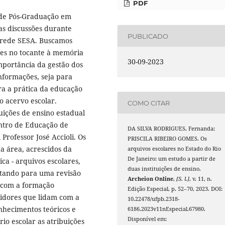
PDF
 de Pós-Graduação em
as discussões durante
PUBLICADO
a rede SESA. Buscamos
res no tocante à memória
30-09-2023
importância da gestão dos
nformações, seja para
ra a prática da educação
 acervo escolar.
COMO CITAR
uições de ensino estadual
entro de Educação de
DA SILVA RODRIGUES, Fernanda;
Professor José Accioli. Os
PRISCILA RIBEIRO GOMES. Os
a área, acrescidos da
arquivos escolares no Estado do Rio
De Janeiro: um estudo a partir de
ca - arquivos escolares,
duas instituições de ensino.
ntando para uma revisão
Archeion Online
,
[S. l.]
, v. 11, n.
 com a formação
Edição Especial, p. 52–70, 2023. DOI:
vidores que lidam com a
10.22478/ufpb.2318-
hecimentos teóricos e
6186.2023v11nEspecial.67980.
Disponível em:
io escolar as atribuições