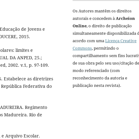
Os Autores mantêm os direitos
autorais e concedem à
Archeion
Online
, o direito de publicação
Educação de Jovens e
simultaneamente disponibilizada 
 EDUCERE, 2015.
acordo com uma
Licença Creative
Commons
, permitindo o
lares: limites e
compartilhamento sem fins lucrat
NUAL DA ANPED, 25.;
de sua obra pelo seu uso/citação d
d, 2002. v.1, p. 97-109.
modo referenciado (com
reconhecimento da autoria e
 Estabelece as diretrizes
publicação nesta revista).
] República Federativa do
ADUREIRA. Regimento
os Madureira. Rio de
 e Arquivo Escolar.