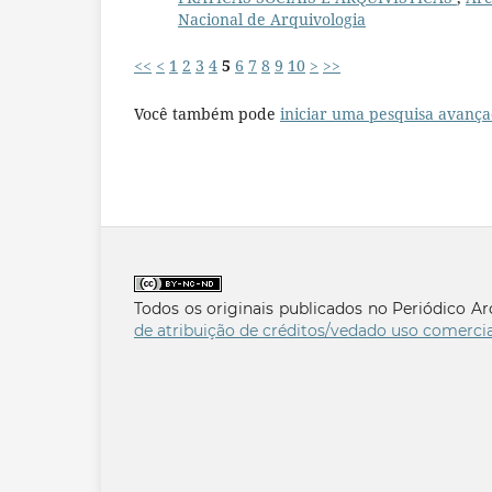
Nacional de Arquivologia
<<
<
1
2
3
4
5
6
7
8
9
10
>
>>
Você também pode
iniciar uma pesquisa avança
Todos os originais publicados no Periódico A
de atribuição de créditos/vedado uso comercia