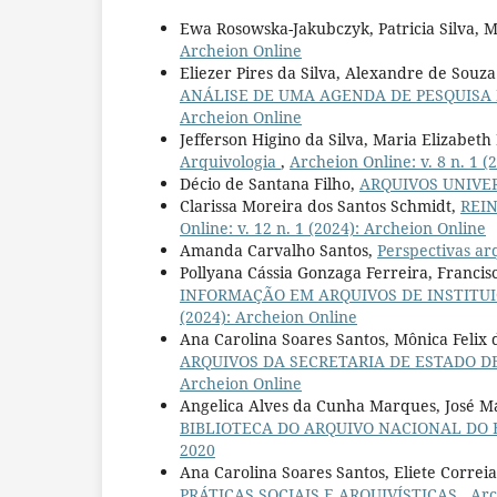
Ewa Rosowska-Jakubczyk, Patricia Silva, 
Archeion Online
Eliezer Pires da Silva, Alexandre de Souz
ANÁLISE DE UMA AGENDA DE PESQUISA
Archeion Online
Jefferson Higino da Silva, Maria Elizabet
Arquivologia
,
Archeion Online: v. 8 n. 1 
Décio de Santana Filho,
ARQUIVOS UNIVE
Clarissa Moreira dos Santos Schmidt,
REI
Online: v. 12 n. 1 (2024): Archeion Online
Amanda Carvalho Santos,
Perspectivas ar
Pollyana Cássia Gonzaga Ferreira, Francis
INFORMAÇÃO EM ARQUIVOS DE INSTITUI
(2024): Archeion Online
Ana Carolina Soares Santos, Mônica Felix 
ARQUIVOS DA SECRETARIA DE ESTADO 
Archeion Online
Angelica Alves da Cunha Marques, José 
BIBLIOTECA DO ARQUIVO NACIONAL DO 
2020
Ana Carolina Soares Santos, Eliete Correia
PRÁTICAS SOCIAIS E ARQUIVÍSTICAS
,
Arc