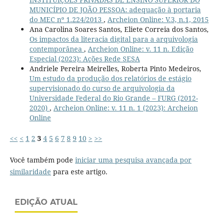
MUNICÍPIO DE JOÃO PESSOA: adequação à portaria
do MEC nº 1.224/2013
,
Archeion Online: V.3, n.1, 2015
Ana Carolina Soares Santos, Eliete Correia dos Santos,
Os impactos da literacia digital para a arquivologia
contemporânea
,
Archeion Online: v. 11 n. Edição
Especial (2023): Ações Rede SESA
Andriele Pereira Meirelles, Roberta Pinto Medeiros,
Um estudo da produção dos relatórios de estágio
supervisionado do curso de arquivologia da
Universidade Federal do Rio Grande – FURG (2012-
2020)
,
Archeion Online: v. 11 n. 1 (2023): Archeion
Online
<<
<
1
2
3
4
5
6
7
8
9
10
>
>>
Você também pode
iniciar uma pesquisa avançada por
similaridade
para este artigo.
EDIÇÃO ATUAL