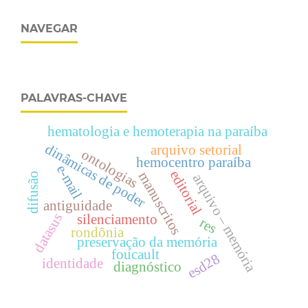
NAVEGAR
PALAVRAS-CHAVE
hematologia e hemoterapia na paraíba
dinâmicas de poder
arquivo setorial
ontologias
hemocentro paraíba
e-mail
editorial
manuscritos
difusão
arquivo – memória
antiguidade
datasus
silenciamento
res
rondônia
preservação da memória
foucault
esd28
identidade
diagnóstico