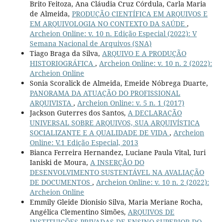
Brito Feitoza, Ana Cláudia Cruz Córdula, Carla Maria
de Almeida,
PRODUÇÃO CIENTÍFICA EM ARQUIVOS E
EM ARQUIVOLOGIA NO CONTEXTO DA SAÚDE
,
Archeion Online: v. 10 n. Edição Especial (2022): V
Semana Nacional de Arquivos (SNA)
Tiago Braga da Silva,
ARQUIVO E A PRODUÇÃO
HISTORIOGRÁFICA
,
Archeion Online: v. 10 n. 2 (2022):
Archeion Online
Sonia Scoralick de Almeida, Emeide Nóbrega Duarte,
PANORAMA DA ATUAÇÃO DO PROFISSIONAL
ARQUIVISTA
,
Archeion Online: v. 5 n. 1 (2017)
Jackson Guterres dos Santos,
A DECLARAÇÃO
UNIVERSAL SOBRE ARQUIVOS, SUA ARQUIVÍSTICA
SOCIALIZANTE E A QUALIDADE DE VIDA
,
Archeion
Online: V.1 Edição Especial, 2013
Bianca Ferreira Hernandez, Luciane Paula Vital, Iuri
Ianiski de Moura,
A INSERÇÃO DO
DESENVOLVIMENTO SUSTENTÁVEL NA AVALIAÇÃO
DE DOCUMENTOS
,
Archeion Online: v. 10 n. 2 (2022):
Archeion Online
Emmily Gleide Dionisio Silva, Maria Meriane Rocha,
Angélica Clementino Simões,
ARQUIVOS DE
INSTITUIÇÕES PRIVADAS DE ENSINO SUPERIOR DO