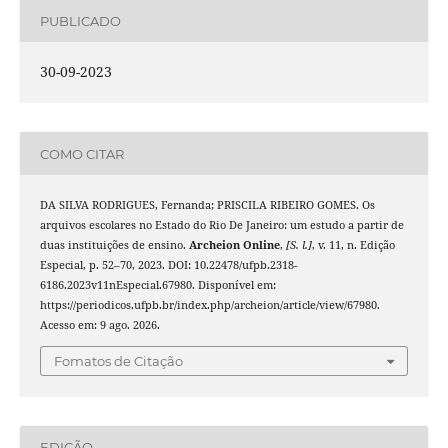
PUBLICADO
30-09-2023
COMO CITAR
DA SILVA RODRIGUES, Fernanda; PRISCILA RIBEIRO GOMES. Os
arquivos escolares no Estado do Rio De Janeiro: um estudo a partir de
duas instituições de ensino.
Archeion Online
,
[S. l.]
, v. 11, n. Edição
Especial, p. 52–70, 2023. DOI: 10.22478/ufpb.2318-
6186.2023v11nEspecial.67980. Disponível em:
https://periodicos.ufpb.br/index.php/archeion/article/view/67980.
Acesso em: 9 ago. 2026.
Fomatos de Citação
EDIÇÃO